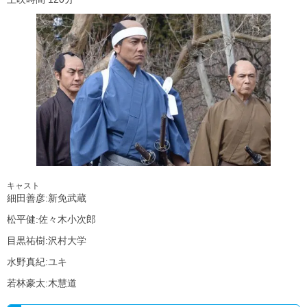
キャスト
細田善彦:新免武蔵
松平健:佐々木小次郎
目黒祐樹:沢村大学
水野真紀:ユキ
若林豪太:木慧道