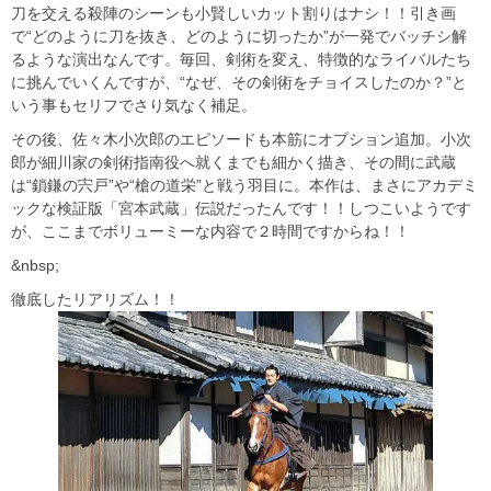
刀を交える殺陣のシーンも小賢しいカット割りはナシ！！引き画
で“どのように刀を抜き、どのように切ったか”が一発でバッチシ解
るような演出なんです。毎回、剣術を変え、特徴的なライバルたち
に挑んでいくんですが、“なぜ、その剣術をチョイスしたのか？”と
いう事もセリフでさり気なく補足。
その後、佐々木小次郎のエピソードも本筋にオプション追加。小次
郎が細川家の剣術指南役へ就くまでも細かく描き、その間に武蔵
は“鎖鎌の宍戸”や“槍の道栄”と戦う羽目に。本作は、まさにアカデミ
ックな検証版「宮本武蔵」伝説だったんです！！しつこいようです
が、ここまでボリューミーな内容で２時間ですからね！！
&nbsp;
徹底したリアリズム！！