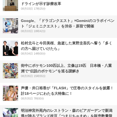
ドラインが示す診療改革
08月03日 17時25分
Google、「ドラゴンクエスト」×Geminiのコラボイベン
ト「ジェミニクエスト」を渋谷・原宿で開催
08月03日 18時42分
松村北斗と今田美桜、急逝した東野圭吾氏へ誓う「多く
の方へ届けていけたら」
08月04日 14時00分
街中にポケモン100匹以上、立像は19匹 日本橋・八重
洲で“伝説のポケモン”を巡る謎解き
08月05日 15時55分
声優・井口裕香が「FLASH」で圧巻のスタイルを披露！
計18ページにわたる大特集に！
08月05日 7時00分
明治神宮外苑内のレストラン・森のビアガーデンで新潟
県が誇るブランド枝豆「つまりちゃまめ」を販売数量限