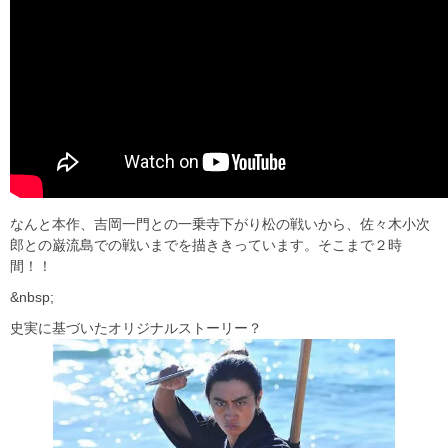
なんと本作、吉岡一門との一乗寺下がり松の戦いから、佐々木小次
郎との巌流島での戦いまでを描ききっています。そこまで２時
間！！
&nbsp;
史実に基づいたオリジナルストーリー？