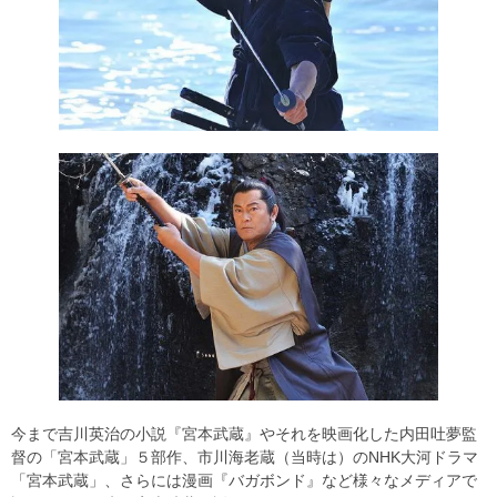
今まで吉川英治の小説『宮本武蔵』やそれを映画化した内田吐夢監
督の「宮本武蔵」５部作、市川海老蔵（当時は）のNHK大河ドラマ
「宮本武蔵」、さらには漫画『バガボンド』など様々なメディアで