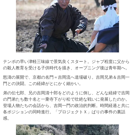
テンポの早い津軽三味線で景気良くスタート。ジャブ程度に父から
の殺人教育を受ける子供時代を描き、オープニング後は青年期へ。
怒濤の展開で、京都の名門＝吉岡流へ道場破り。吉岡兄弟＆吉岡一
門との決闘。この経緯がとにかく細かい。
弟の伝七郎、兄の吉岡清十郎をどのように倒し、どんな経緯で吉岡
の門弟たち数十名と一乗寺下がり松で壮絶な戦いに発展したのか。
登場人物たちの会話から、吉岡一門の政治的判断。時間経過と共に
各ポジションの同時進行。「プロジェクトＸ」ばりの事件の裏話
感。