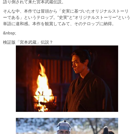
語り倒されて来た宮本武蔵伝説。
そんな中、本作では冒頭から「史実に基づいたオリジナルストーリ
ーである」というテロップ。"史実"と"オリジナルストーリー"という
単語に違和感。本作を観賞してみて、そのテロップに納得。
&nbsp;
検証版「宮本武蔵」伝説？