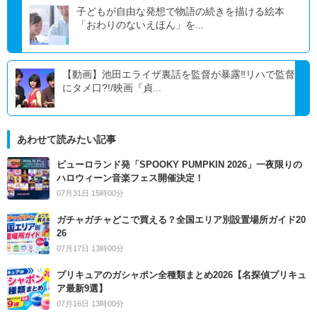
子どもが自由な発想で物語の続きを描ける絵本
「おわりのないえほん」を...
【動画】池田エライザ裏話を監督が暴露‼リハで監督
にタメ口?!/映画『貞...
あわせて読みたい記事
ピューロランド発「SPOOKY PUMPKIN 2026」一夜限りの
ハロウィーン音楽フェス開催決定！
07月31日 15時00分
ガチャガチャどこで買える？全国エリア別設置場所ガイド20
26
07月17日 13時00分
プリキュアのガシャポン全種類まとめ2026【名探偵プリキュ
ア最新9選】
07月16日 13時00分