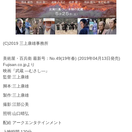
(C)2019 三上康雄事務所
美術屋・百兵衛 最新号：No.49(19年春) (2019年04月13日発売)
Fujisan.co.jpより
映画『武蔵 ―むさし―』
監督:三上康雄
脚本:三上康雄
製作:三上康雄
撮影:江部公美
照明:山口晴弘
配給 アークエンタテインメント
上映時間 120分