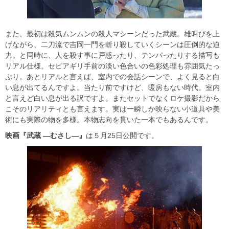
また、最初は殺気ムンムンの殺人マシーンだった武蔵。雄叫びを上
げながら、二刀流で吉岡一門を斬り殺していくシーンは圧倒的な迫
力。と同時に、人を殺す事に戸惑ったり、テンパったりする描写も
リアル仕様。セピアギリ手前の淡い色合いの色彩処理も雰囲気たっ
ぷり。あとリアルと言えば、室内での会話シーンで、よく見ると白
い息が出てるんですよ。当たり前ですけど、暖房もない時代。室内
と言えど白い息が出る訳ですよ。またセットでなくロケ撮影だから
こそのリアリティとも言えます。実は一瞬しか映らない小道具や美
術にも実際の物を多様。本物志向を貫いた一本でもあるんです。
映画『武蔵 ―むさし―』
は５月25日公開です。