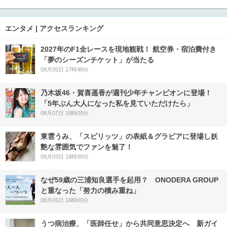
エンタメ | アクセスランキング
2027年のF1全レースを現地観戦！ 航空券・宿泊費付き
「夢のシーズンチケット」が当たる
08月05日 17時48分
乃木坂46・賀喜遥香が週刊少年チャンピオンに登場！
「5年ぶん大人になった私を見ていただけたら」
08月07日 18時00分
東雲うみ、「スピリッツ」の表紙＆グラビアに登場し妖
艶な雰囲気でファンを魅了！
08月03日 18時00分
なぜ59歳の三浦知良選手を起用？ ONODERA GROUP
と重なった「努力の積み重ね」
08月05日 16時00分
うつ病治療、「医師任せ」から共同意思決定へ 新ガイ