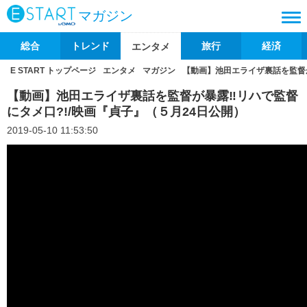
マガジン
総合
トレンド
旅行
経済
エンタメ
E START トップページ
エンタメ
マガジン
【動画】池田エライザ裏話を監督が
【動画】池田エライザ裏話を監督が暴露‼リハで監督
にタメ口?!/映画『貞子』（５月24日公開）
2019-05-10 11:53:50