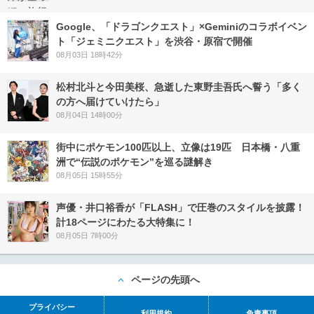
Google、「ドラゴンクエスト」×Geminiのコラボイベン
ト「ジェミニクエスト」を渋谷・原宿で開催
08月03日 18時42分
松村北斗と今田美桜、急逝した東野圭吾氏へ誓う「多く
の方へ届けていけたら」
08月04日 14時00分
街中にポケモン100匹以上、立像は19匹 日本橋・八重
洲で“伝説のポケモン”を巡る謎解き
08月05日 15時55分
声優・井口裕香が「FLASH」で圧巻のスタイルを披露！
計18ページにわたる大特集に！
08月05日 7時00分
ページの先頭へ
プライバシー
利用規約
免責事項