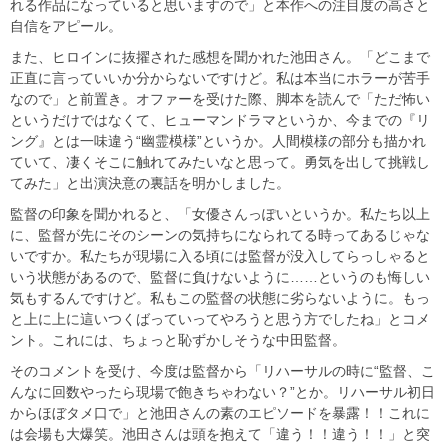
れる作品になっていると思いますので」と本作への注目度の高さと
自信をアピール。
また、ヒロインに抜擢された感想を聞かれた池田さん。「どこまで
正直に言っていいか分からないですけど。私は本当にホラーが苦手
なので」と前置き。オファーを受けた際、脚本を読んで「ただ怖い
というだけではなくて、ヒューマンドラマというか、今までの『リ
ング』とは一味違う“幽霊模様”というか。人間模様の部分も描かれ
ていて、凄くそこに触れてみたいなと思って。勇気を出して挑戦し
てみた」と出演決意の裏話を明かしました。
監督の印象を聞かれると、「女優さんっぽいというか。私たち以上
に、監督が先にそのシーンの気持ちになられてる時ってあるじゃな
いですか。私たちが現場に入る頃には監督が没入してらっしゃると
いう状態があるので、監督に負けないように……というのも悔しい
気もするんですけど。私もこの監督の状態に劣らないように。もっ
と上に上に這いつくばっていってやろうと思う方でしたね」とコメ
ント。これには、ちょっと恥ずかしそうな中田監督。
そのコメントを受け、今度は監督から「リハーサルの時に“監督、こ
んなに回数やったら現場で飽きちゃわない？”とか。リハーサル初日
からほぼタメ口で」と池田さんの素のエピソードを暴露！！これに
は会場も大爆笑。池田さんは頭を抱えて「違う！！違う！！」と突