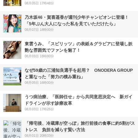
08月05日 17時48分
乃木坂46・賀喜遥香が週刊少年チャンピオンに登場！
「5年ぶん大人になった私を見ていただけたら」
08月07日 18時00分
東雲うみ、「スピリッツ」の表紙＆グラビアに登場し妖
艶な雰囲気でファンを魅了！
08月03日 18時00分
なぜ59歳の三浦知良選手を起用？ ONODERA GROUP
と重なった「努力の積み重ね」
08月05日 16時00分
うつ病治療、「医師任せ」から共同意思決定へ 新ガイ
ドラインが示す診療改革
08月03日 17時25分
「帰宅後、冷蔵庫が空っぽ」旅行前後の食事に約5割がス
トレス 負担を減らす賢い方法
08月01日 20時33分