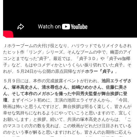
Ｊホラーブームの火付け役となり、ハリウッドでもリメイクもされ
たヒット作「リング」シリーズ。そんなブームの中で、幽霊のアイ
コンとまでなった“貞子”。最近では、『貞子３Ｄ』や『貞子vs伽椰
子』など、もはやコメディかというくらい振り切れていた貞子。そ
れが、５月24日から公開の原点回帰なガチ
ホラー『貞子』
。
５月９日には、本作の完成披露イベントが行われ、
池田エライザさ
ん、塚本高史さん、清水尋也さん、姫嶋ひめかさん、佐藤仁美さ
ん、そして本作のメガホンを撮った中田秀夫監督が舞台挨拶に登
壇
。まずイベント初めに、主演の池田エライザさんから、「今回、
映画は怖いと思うんですけど、舞台挨拶は明るく楽しく。皆さんが
幸せな気持ちになれるようにやっていこうと思いますので、宜しく
お願いします」と挨拶。続いて、共演の塚本高史さんからは、「こ
のマスコミの方の数を見れば、この映画がどれだけ注目されている
のかという事が解ると思いますけれども。皆さんのお期待に応えら