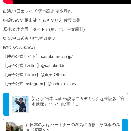
出演:池田エライザ 塚本高史 清水尋也
姫嶋ひめか 桐山漣 ともさかりえ 佐藤仁美
原作:鈴木光司「タイド」(角川ホラー文庫刊)
監督:中田秀夫 脚本:杉原憲明
配給:KADOKAWA
【映画公式サイト】 sadako-movie.jp/
【貞子公式 Twitter】@sadako3d/
【貞子公式 TikTok】@貞子 Official
【貞子公式 Instagram】@sadako_diary
新たな“宮本武蔵”伝説はアカデミックな検証版「宮
本武蔵」だった‼映画『...
西日本の人はパートナーの浮気に過敏 浮気率の高
さが原因か？