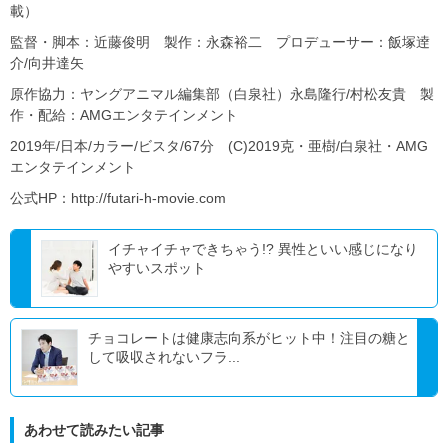
載）
監督・脚本：近藤俊明 製作：永森裕二 プロデューサー：飯塚逹
介/向井達矢
原作協力：ヤングアニマル編集部（白泉社）永島隆行/村松友貴 製
作・配給：AMGエンタテインメント
2019年/日本/カラー/ビスタ/67分 (C)2019克・亜樹/白泉社・AMG
エンタテインメント
公式HP：http://futari-h-movie.com
イチャイチャできちゃう!? 異性といい感じになり
やすいスポット
チョコレートは健康志向系がヒット中！注目の糖と
して吸収されないフラ...
あわせて読みたい記事