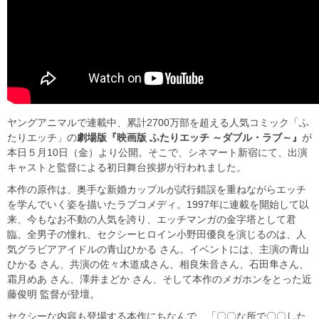
ヤングアニマルで連載中、累計2700万部を超える人気コミック「ふ
たりエッチ」の
劇場版『映画版 ふたりエッチ ～ダブル・ラブ～』
が
本日５月10日（金）より公開。そこで、シネマート新宿にて、出演
キャストと監督による初日舞台挨拶が行われました。
本作の原作は、奥手な新婚カップルが試行錯誤を重ねながらエッチ
を学んでいく姿を描いたラブコメディ。1997年に連載を開始して以
来、今もなお不動の人気を誇り、エッチマンガの金字塔として君
臨。全男子の憧れ、セクシーヒロイン小野田優良を演じるのは、人
気グラビアアイドルの青山ひかる さん。イベントには、主演の青山
ひかる さん、共演の佐々木道成さん、相良朱音さん、石田隼さん、
霜月めあ さん、澤井まどか さん、そして本作のメガホンをとった近
藤俊明 監督が登壇。
セクシーな内容も登場する本作にちなんで、「〇〇な所で〇〇した