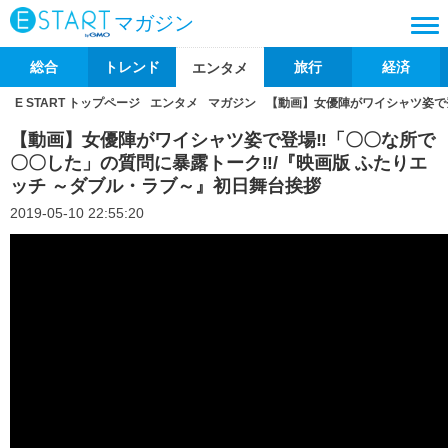
マガジン
総合
トレンド
旅行
経済
エンタメ
E START トップページ
エンタメ
マガジン
【動画】女優陣がワイシャツ姿で
【動画】女優陣がワイシャツ姿で登場‼「〇〇な所で
〇〇した」の質問に暴露トーク‼/『映画版 ふたりエ
ッチ ～ダブル・ラブ～』初日舞台挨拶
2019-05-10 22:55:20