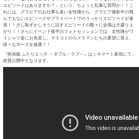
エピソードはありますか？」という、ちょっと乱暴な質問が！！こ
れには、グラビアのお仕事も多い女性陣から、グラビア撮影中の飛
んでもないエピソードやプライベートでのうっかりエピソードが連
発！！少し恥ずかしそうに話すエピソードの数々に会場は大盛り上
がり！！さらにイベント後半のフォトセッションでは、女性陣がワ
イシャツ姿にお色直し。マスコミのカメラマンたちの要望に答え、
様々なポーズを披露！！
『映画版 ふたりエッチ ～ダブル・ラブ～』はシネマート新宿にて、
絶賛公開中となります。