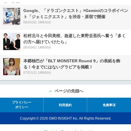
Google、「ドラゴンクエスト」×Geminiのコラボイベン
ト「ジェミニクエスト」を渋谷・原宿で開催
08月03日 18時42分
松村北斗と今田美桜、急逝した東野圭吾氏へ誓う「多く
の方へ届けていけたら」
08月04日 14時00分
本郷柚巴が「BLT MONSTER Round 9」の表紙を飾
る！今までにはないグラビアを掲載！
07月31日 19時00分
ページの先頭へ
プライバシー
利用規約
免責事項
ポリシー
Copyright © 2026 GMO INSIGHT Inc. All Rights Reserved.