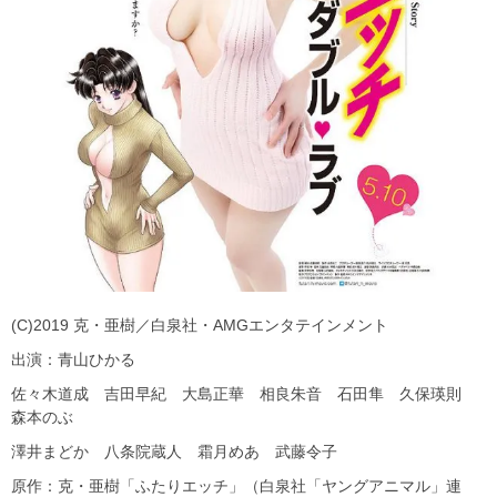
(C)2019 克・亜樹／白泉社・AMGエンタテインメント
出演：青山ひかる
佐々木道成 吉田早紀 大島正華 相良朱音 石田隼 久保瑛則
森本のぶ
澤井まどか 八条院蔵人 霜月めあ 武藤令子
原作：克・亜樹「ふたりエッチ」（白泉社「ヤングアニマル」連