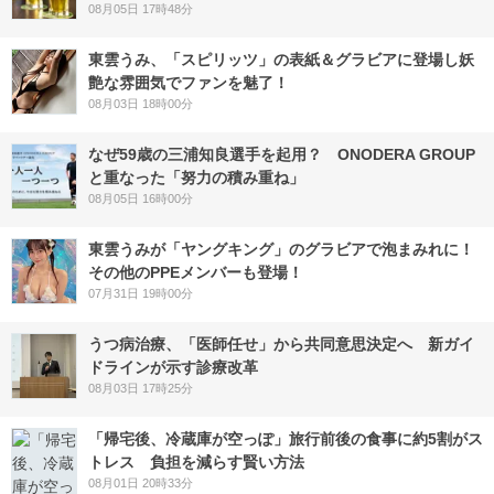
08月05日 17時48分
東雲うみ、「スピリッツ」の表紙＆グラビアに登場し妖
艶な雰囲気でファンを魅了！
08月03日 18時00分
なぜ59歳の三浦知良選手を起用？ ONODERA GROUP
と重なった「努力の積み重ね」
08月05日 16時00分
東雲うみが「ヤングキング」のグラビアで泡まみれに！
その他のPPEメンバーも登場！
07月31日 19時00分
うつ病治療、「医師任せ」から共同意思決定へ 新ガイ
ドラインが示す診療改革
08月03日 17時25分
「帰宅後、冷蔵庫が空っぽ」旅行前後の食事に約5割がス
トレス 負担を減らす賢い方法
08月01日 20時33分