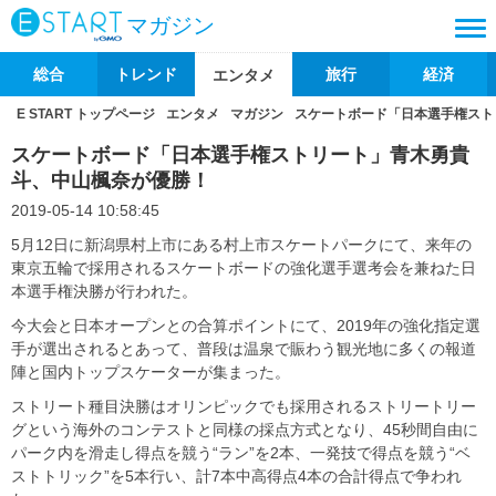
マガジン
総合
トレンド
旅行
経済
エンタメ
E START トップページ
エンタメ
マガジン
スケートボード「日本選手権スト
スケートボード「日本選手権ストリート」青木勇貴
斗、中山楓奈が優勝！
2019-05-14 10:58:45
5月12日に新潟県村上市にある村上市スケートパークにて、来年の
東京五輪で採用されるスケートボードの強化選手選考会を兼ねた日
本選手権決勝が行われた。
今大会と日本オープンとの合算ポイントにて、2019年の強化指定選
手が選出されるとあって、普段は温泉で賑わう観光地に多くの報道
陣と国内トップスケーターが集まった。
ストリート種目決勝はオリンピックでも採用されるストリートリー
グという海外のコンテストと同様の採点方式となり、45秒間自由に
パーク内を滑走し得点を競う“ラン”を2本、一発技で得点を競う“ベ
ストトリック”を5本行い、計7本中高得点4本の合計得点で争われ