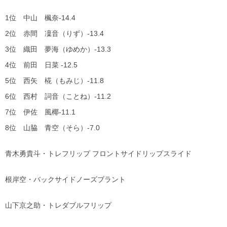
1位 中山 楓奈-14.4
2位 赤間 凜音（りず）-13.4
3位 織田 夢海（ゆめか）-13.3
4位 前田 日菜 -12.5
5位 西矢 椛（もみじ）-11.8
6位 西村 詞音（ことね）-11.2
7位 伊佐 風椰-11.1
8位 山脇 青空（そら）-7.0
青木勇貴斗・トレフリップ フロントサイドリップスライド
根岸空・バックサイドノーズブラント
山下京之助・トレダブルフリップ