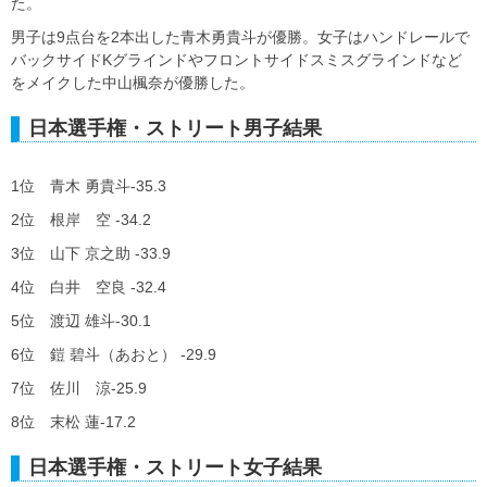
た。
男子は9点台を2本出した青木勇貴斗が優勝。女子はハンドレールで
バックサイドKグラインドやフロントサイドスミスグラインドなど
をメイクした中山楓奈が優勝した。
日本選手権・ストリート男子結果
1位 青木 勇貴斗-35.3
2位 根岸 空 -34.2
3位 山下 京之助 -33.9
4位 白井 空良 -32.4
5位 渡辺 雄斗-30.1
6位 鎧 碧斗（あおと） -29.9
7位 佐川 涼-25.9
8位 末松 蓮-17.2
日本選手権・ストリート女子結果