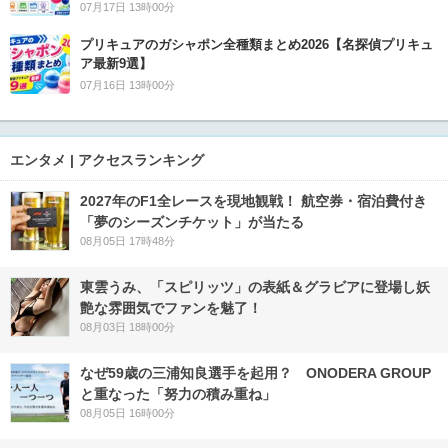
07月17日 13時00分
プリキュアのガシャポン全種類まとめ2026【名探偵プリキュ
ア最新9選】
07月16日 13時00分
エンタメ | アクセスランキング
2027年のF1全レースを現地観戦！ 航空券・宿泊費付き
「夢のシーズンチケット」が当たる
08月05日 17時48分
東雲うみ、「スピリッツ」の表紙＆グラビアに登場し妖
艶な雰囲気でファンを魅了！
08月03日 18時00分
なぜ59歳の三浦知良選手を起用？ ONODERA GROUP
と重なった「努力の積み重ね」
08月05日 16時00分