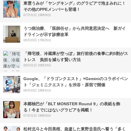
東雲うみが「ヤングキング」のグラビアで泡まみれに！
その他のPPEメンバーも登場！
07月31日 19時00分
うつ病治療、「医師任せ」から共同意思決定へ 新ガイ
ドラインが示す診療改革
08月03日 17時25分
「帰宅後、冷蔵庫が空っぽ」旅行前後の食事に約5割がス
トレス 負担を減らす賢い方法
08月01日 20時33分
Google、「ドラゴンクエスト」×Geminiのコラボイベン
ト「ジェミニクエスト」を渋谷・原宿で開催
08月03日 18時42分
本郷柚巴が「BLT MONSTER Round 9」の表紙を飾
る！今までにはないグラビアを掲載！
07月31日 19時00分
松村北斗と今田美桜、急逝した東野圭吾氏へ誓う「多く