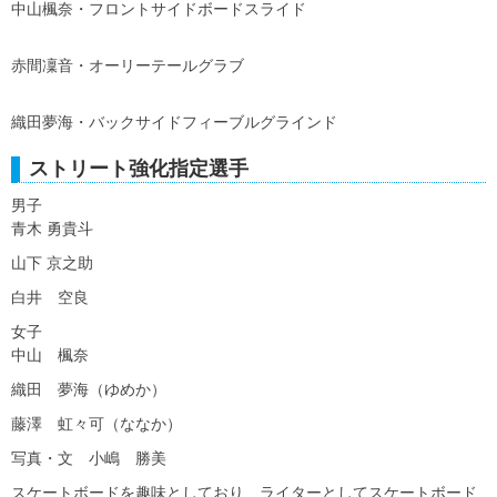
中山楓奈・フロントサイドボードスライド
赤間凜音・オーリーテールグラブ
織田夢海・バックサイドフィーブルグラインド
ストリート強化指定選手
男子
青木 勇貴斗
山下 京之助
白井 空良
女子
中山 楓奈
織田 夢海（ゆめか）
藤澤 虹々可（ななか）
写真・文 小嶋 勝美
スケートボードを趣味としており、ライターとしてスケートボード