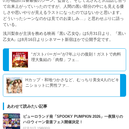
のが物語の1番最後のシーン。監督と、そして北さんと沢山話し合っ
て出来上がっていったのですが、人間の黒い部分の中にも見える優
しさや思いやりが見えるラストになったのではないかと思います。
どういったシーンなのかは見てのお楽しみ…」と思わせぶりに語っ
ている。
浅川梨奈が主演を務める映画『黒い乙女Q』は5月31日より、『黒い
乙女A』は8月16日よりシネマート新宿ほかで公開予定です。
“ガストバーガー”が7年ぶりの復刻！ガストで肉料
理大集結の「肉祭」フェ...
Hカップ・和地つかさなど、むっちり美女4人のビキ
ニショットに男性ファ...
あわせて読みたい記事
ピューロランド発「SPOOKY PUMPKIN 2026」一夜限りの
ハロウィーン音楽フェス開催決定！
07月31日 15時00分