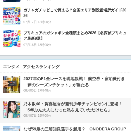
ガチャガチャどこで買える？全国エリア別設置場所ガイド20
26
07月17日 13時00分
プリキュアのガシャポン全種類まとめ2026【名探偵プリキュ
ア最新9選】
07月16日 13時00分
エンタメ | アクセスランキング
2027年のF1全レースを現地観戦！ 航空券・宿泊費付き
「夢のシーズンチケット」が当たる
08月05日 17時48分
乃木坂46・賀喜遥香が週刊少年チャンピオンに登場！
「5年ぶん大人になった私を見ていただけたら」
08月07日 18時00分
なぜ59歳の三浦知良選手を起用？ ONODERA GROUP