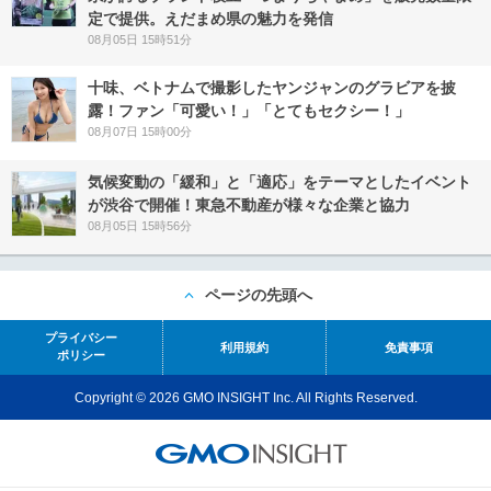
定で提供。えだまめ県の魅力を発信
08月05日 15時51分
十味、ベトナムで撮影したヤンジャンのグラビアを披
露！ファン「可愛い！」「とてもセクシー！」
08月07日 15時00分
気候変動の「緩和」と「適応」をテーマとしたイベント
が渋谷で開催！東急不動産が様々な企業と協力
08月05日 15時56分
ページの先頭へ
プライバシー
利用規約
免責事項
ポリシー
Copyright © 2026 GMO INSIGHT Inc. All Rights Reserved.