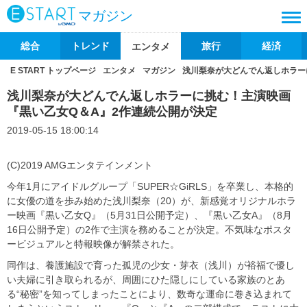
マガジン
総合
トレンド
旅行
経済
エンタメ
E START トップページ
エンタメ
マガジン
浅川梨奈が大どんでん返しホラー
浅川梨奈が大どんでん返しホラーに挑む！主演映画
『黒い乙女Q＆A』2作連続公開が決定
2019-05-15 18:00:14
(C)2019 AMGエンタテインメント
今年1月にアイドルグループ「SUPER☆GiRLS」を卒業し、本格的
に女優の道を歩み始めた浅川梨奈（20）が、新感覚オリジナルホラ
ー映画『黒い乙女Q』（5月31日公開予定）、『黒い乙女A』（8月
16日公開予定）の2作で主演を務めることが決定。不気味なポスタ
ービジュアルと特報映像が解禁された。
同作は、養護施設で育った孤児の少女・芽衣（浅川）が裕福で優し
い夫婦に引き取られるが、周囲にひた隠しにしている家族のとあ
る“秘密”を知ってしまったことにより、数奇な運命に巻き込まれて