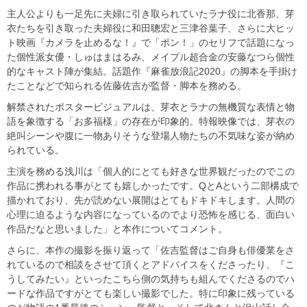
主人公よりも一足先に夫婦に引き取られていたラナ役に北香那、芽
衣たちを引き取った夫婦役に和田聰宏と三津谷葉子、さらに大ヒッ
ト映画『カメラを止めるな！』で「ポン！」のセリフで話題になっ
た個性派女優・しゅはまはるみ、メイプル超合金の安藤なつら個性
的なキャスト陣が集結。話題作『麻雀放浪記2020』の脚本を手掛け
たことなどで知られる佐藤佐吉が監督・脚本を務める。
解禁されたポスタービジュアルは、芽衣とラナの無機質な表情と物
語を象徴する「お多福様」の存在が印象的。特報映像では、芽衣の
絶叫シーンや腹に一物ありそうな登場人物たちの不気味な姿が納め
られている。
主演を務める浅川は「個人的にとても好きな世界観だったのでこの
作品に携われる事がとても嬉しかったです。QとAという二部構成で
描かれており、先が読めない展開はとてもドキドキします。人間の
心理に迫るような内容になっているのでより恐怖を感じる、面白い
作品だなと思いました」と本作についてコメント。
さらに、本作の撮影を振り返って「佐吉監督はご自身も俳優業をさ
れているので相談をさせて頂くとアドバイスをくださったり、『こ
うしてみたい』といったこちら側の気持ちも組んでくださるのでハ
ードな作品ですがとても楽しい撮影でした。特に印象に残っている