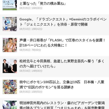
と重なった「努力の積み重ね」
08月05日 16時00分
Google、「ドラゴンクエスト」×Geminiのコラボイベン
ト「ジェミニクエスト」を渋谷・原宿で開催
08月03日 18時42分
声優・井口裕香が「FLASH」で圧巻のスタイルを披露！
計18ページにわたる大特集に！
08月05日 7時00分
松村北斗と今田美桜、急逝した東野圭吾氏へ誓う「多く
の方へ届けていけたら」
08月04日 14時00分
街中にポケモン100匹以上、立像は19匹 日本橋・八重
洲で“伝説のポケモン”を巡る謎解き
08月05日 15時55分
明治神宮外苑内のレストラン・森のビアガーデンで新潟
県が誇るブランド枝豆「つまりちゃまめ」を販売数量限