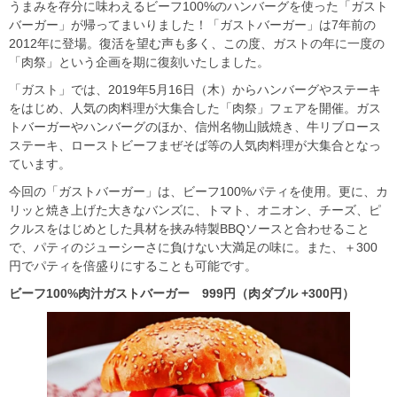
うまみを存分に味わえるビーフ100%のハンバーグを使った「ガスト
バーガー」が帰ってまいりました！「ガストバーガー」は7年前の
2012年に登場。復活を望む声も多く、この度、ガストの年に一度の
「肉祭」という企画を期に復刻いたしました。
「ガスト」では、2019年5月16日（木）からハンバーグやステーキ
をはじめ、人気の肉料理が大集合した「肉祭」フェアを開催。ガス
トバーガーやハンバーグのほか、信州名物山賊焼き、牛リブロース
ステーキ、ローストビーフまぜそば等の人気肉料理が大集合となっ
ています。
今回の「ガストバーガー」は、ビーフ100%パティを使用。更に、カ
リッと焼き上げた大きなバンズに、トマト、オニオン、チーズ、ピ
クルスをはじめとした具材を挟み特製BBQソースと合わせること
で、パティのジューシーさに負けない大満足の味に。また、＋300
円でパティを倍盛りにすることも可能です。
ビーフ100%
肉汁ガストバーガー 999
円（肉ダブル +300
円）