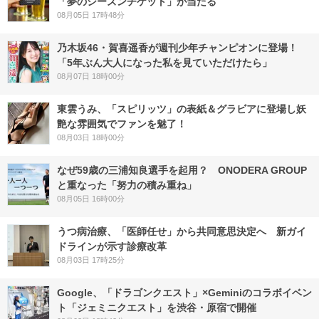
「夢のシーズンチケット」が当たる
08月05日 17時48分
乃木坂46・賀喜遥香が週刊少年チャンピオンに登場！
「5年ぶん大人になった私を見ていただけたら」
08月07日 18時00分
東雲うみ、「スピリッツ」の表紙＆グラビアに登場し妖
艶な雰囲気でファンを魅了！
08月03日 18時00分
なぜ59歳の三浦知良選手を起用？ ONODERA GROUP
と重なった「努力の積み重ね」
08月05日 16時00分
うつ病治療、「医師任せ」から共同意思決定へ 新ガイ
ドラインが示す診療改革
08月03日 17時25分
Google、「ドラゴンクエスト」×Geminiのコラボイベン
ト「ジェミニクエスト」を渋谷・原宿で開催