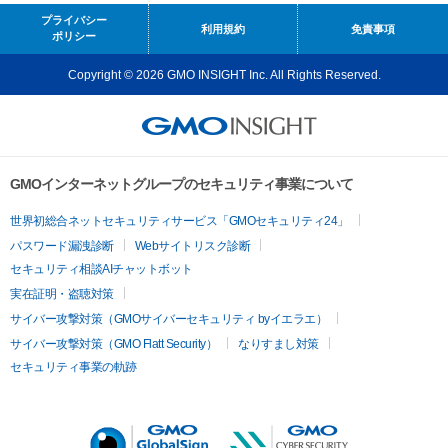
プライバシー
利用規約
免責事項
ポリシー
Copyright © 2026 GMO INSIGHT Inc. All Rights Reserved.
GMOインターネットグループのセキュリティ事業について
世界初総合ネットセキュリティサービス「GMOセキュリティ24」
パスワード漏洩診断
Webサイトリスク診断
セキュリティ相談AIチャットボット
実在証明・盗聴対策
サイバー攻撃対策（GMOサイバーセキュリティ byイエラエ）
サイバー攻撃対策（GMO Flatt Security）
なりすまし対策
セキュリティ事業の軌跡