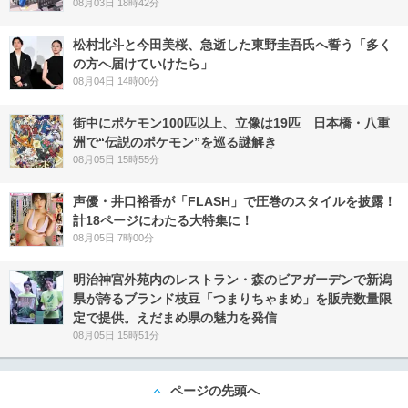
08月03日 18時42分
松村北斗と今田美桜、急逝した東野圭吾氏へ誓う「多く
の方へ届けていけたら」
08月04日 14時00分
街中にポケモン100匹以上、立像は19匹 日本橋・八重
洲で“伝説のポケモン”を巡る謎解き
08月05日 15時55分
声優・井口裕香が「FLASH」で圧巻のスタイルを披露！
計18ページにわたる大特集に！
08月05日 7時00分
明治神宮外苑内のレストラン・森のビアガーデンで新潟
県が誇るブランド枝豆「つまりちゃまめ」を販売数量限
定で提供。えだまめ県の魅力を発信
08月05日 15時51分
ページの先頭へ