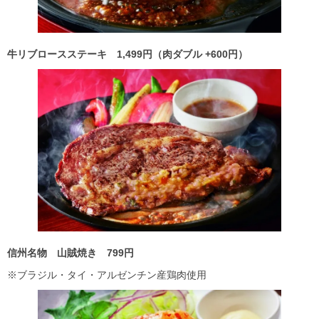
牛リブロースステーキ 1,499
円（肉ダブル +600
円）
信州名物 山賊焼き 799
円
※ブラジル・タイ・アルゼンチン産鶏肉使用