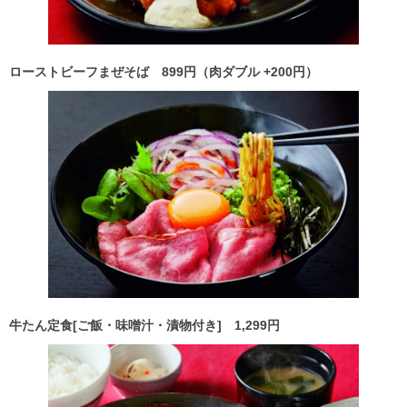
ローストビーフまぜそば 899
円（肉ダブル +200
円）
牛たん定食[
ご飯・味噌汁・漬物付き]
1,299
円