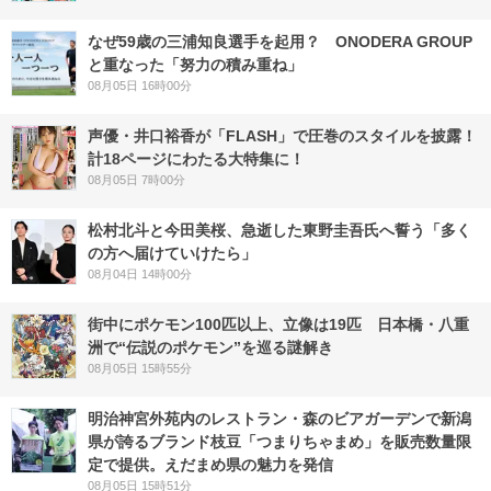
なぜ59歳の三浦知良選手を起用？ ONODERA GROUP
と重なった「努力の積み重ね」
08月05日 16時00分
声優・井口裕香が「FLASH」で圧巻のスタイルを披露！
計18ページにわたる大特集に！
08月05日 7時00分
松村北斗と今田美桜、急逝した東野圭吾氏へ誓う「多く
の方へ届けていけたら」
08月04日 14時00分
街中にポケモン100匹以上、立像は19匹 日本橋・八重
洲で“伝説のポケモン”を巡る謎解き
08月05日 15時55分
明治神宮外苑内のレストラン・森のビアガーデンで新潟
県が誇るブランド枝豆「つまりちゃまめ」を販売数量限
定で提供。えだまめ県の魅力を発信
08月05日 15時51分