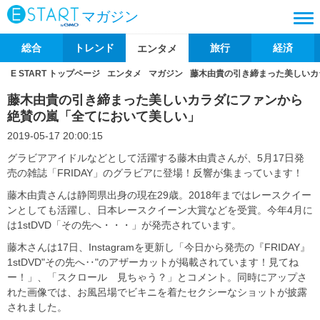
マガジン
総合
トレンド
旅行
経済
エンタメ
E START トップページ
エンタメ
マガジン
藤木由貴の引き締まった美しいカ
藤木由貴の引き締まった美しいカラダにファンから
絶賛の嵐「全てにおいて美しい」
2019-05-17 20:00:15
グラビアアイドルなどとして活躍する藤木由貴さんが、5月17日発
売の雑誌「FRIDAY」のグラビアに登場！反響が集まっています！
藤木由貴さんは静岡県出身の現在29歳。2018年まではレースクイー
ンとしても活躍し、日本レースクイーン大賞などを受賞。今年4月に
は1stDVD「その先へ・・・」が発売されています。
藤木さんは17日、Instagramを更新し「今日から発売の『FRIDAY』
1stDVD"その先へ‥"のアザーカットが掲載されています！見てね
ー！」、「スクロール 見ちゃう？」とコメント。同時にアップさ
れた画像では、お風呂場でビキニを着たセクシーなショットが披露
されました。