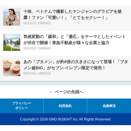
十味、ベトナムで撮影したヤンジャンのグラビアを披
露！ファン「可愛い！」「とてもセクシー！」
08月07日 15時00分
気候変動の「緩和」と「適応」をテーマとしたイベント
が渋谷で開催！東急不動産が様々な企業と協力
08月05日 15時56分
あの「ブタメン」が約4倍の大きさになって登場！「ブタ
メン超BIG」がセブン‐イレブン限定で発売！
08月04日 19時00分
ページの先頭へ
プライバシー
利用規約
免責事項
ポリシー
Copyright © 2026 GMO INSIGHT Inc. All Rights Reserved.