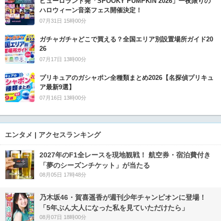
ピューロランド発「SPOOKY PUMPKIN 2026」一夜限りの
ハロウィーン音楽フェス開催決定！
07月31日 15時00分
ガチャガチャどこで買える？全国エリア別設置場所ガイド20
26
07月17日 13時00分
プリキュアのガシャポン全種類まとめ2026【名探偵プリキュ
ア最新9選】
07月16日 13時00分
エンタメ | アクセスランキング
2027年のF1全レースを現地観戦！ 航空券・宿泊費付き
「夢のシーズンチケット」が当たる
08月05日 17時48分
乃木坂46・賀喜遥香が週刊少年チャンピオンに登場！
「5年ぶん大人になった私を見ていただけたら」
08月07日 18時00分