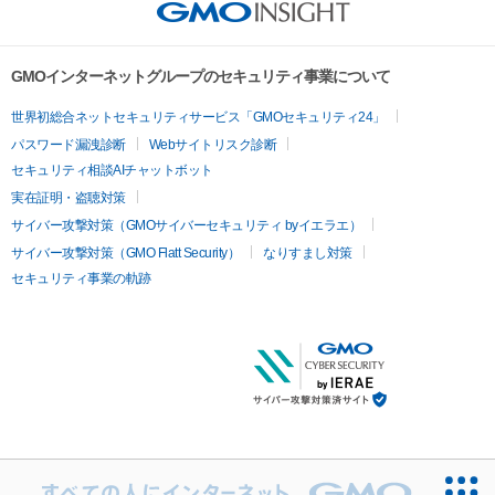
GMOインターネットグループのセキュリティ事業について
世界初総合ネットセキュリティサービス「GMOセキュリティ24」
パスワード漏洩診断
Webサイトリスク診断
セキュリティ相談AIチャットボット
実在証明・盗聴対策
サイバー攻撃対策（GMOサイバーセキュリティ byイエラエ）
サイバー攻撃対策（GMO Flatt Security）
なりすまし対策
セキュリティ事業の軌跡