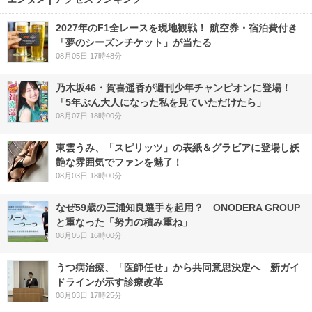
2027年のF1全レースを現地観戦！ 航空券・宿泊費付き
「夢のシーズンチケット」が当たる
08月05日 17時48分
乃木坂46・賀喜遥香が週刊少年チャンピオンに登場！
「5年ぶん大人になった私を見ていただけたら」
08月07日 18時00分
東雲うみ、「スピリッツ」の表紙＆グラビアに登場し妖
艶な雰囲気でファンを魅了！
08月03日 18時00分
なぜ59歳の三浦知良選手を起用？ ONODERA GROUP
と重なった「努力の積み重ね」
08月05日 16時00分
うつ病治療、「医師任せ」から共同意思決定へ 新ガイ
ドラインが示す診療改革
08月03日 17時25分