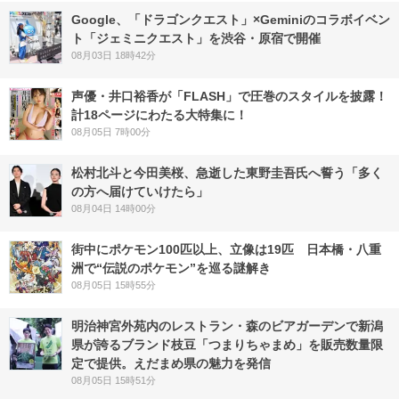
Google、「ドラゴンクエスト」×Geminiのコラボイベン
ト「ジェミニクエスト」を渋谷・原宿で開催
08月03日 18時42分
声優・井口裕香が「FLASH」で圧巻のスタイルを披露！
計18ページにわたる大特集に！
08月05日 7時00分
松村北斗と今田美桜、急逝した東野圭吾氏へ誓う「多く
の方へ届けていけたら」
08月04日 14時00分
街中にポケモン100匹以上、立像は19匹 日本橋・八重
洲で“伝説のポケモン”を巡る謎解き
08月05日 15時55分
明治神宮外苑内のレストラン・森のビアガーデンで新潟
県が誇るブランド枝豆「つまりちゃまめ」を販売数量限
定で提供。えだまめ県の魅力を発信
08月05日 15時51分