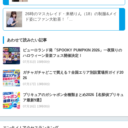
26時のマスカレイド・来栖りん（18）の制服&メイ
ド姿にファン大歓喜！「...
あわせて読みたい記事
ピューロランド発「SPOOKY PUMPKIN 2026」一夜限りの
ハロウィーン音楽フェス開催決定！
07月31日 15時00分
ガチャガチャどこで買える？全国エリア別設置場所ガイド20
26
07月17日 13時00分
プリキュアのガシャポン全種類まとめ2026【名探偵プリキュ
ア最新9選】
07月16日 13時00分
エンタメ | アクセスランキング