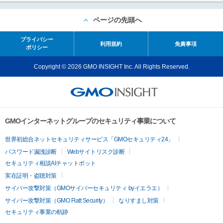
ページの先頭へ
プライバシー
利用規約
免責事項
ポリシー
Copyright © 2026 GMO INSIGHT Inc. All Rights Reserved.
GMOインターネットグループのセキュリティ事業について
世界初総合ネットセキュリティサービス「GMOセキュリティ24」
パスワード漏洩診断
Webサイトリスク診断
セキュリティ相談AIチャットボット
実在証明・盗聴対策
サイバー攻撃対策（GMOサイバーセキュリティ byイエラエ）
サイバー攻撃対策（GMO Flatt Security）
なりすまし対策
セキュリティ事業の軌跡