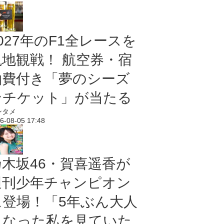
027年のF1全レースを
現地観戦！ 航空券・宿
泊費付き「夢のシーズ
ンチケット」が当たる
ンタメ
6-08-05 17:48
乃木坂46・賀喜遥香が
週刊少年チャンピオン
に登場！「5年ぶん大人
になった私を見ていた