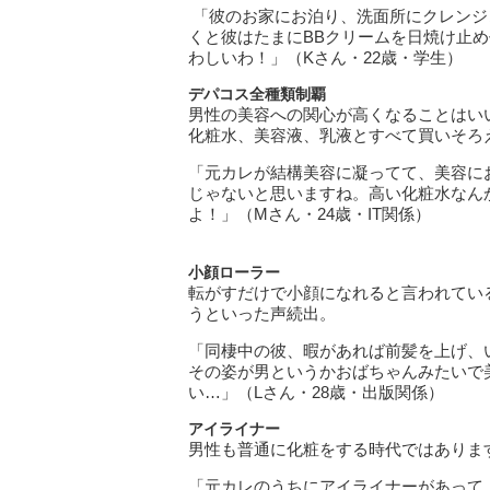
「彼のお家にお泊り、洗面所にクレンジ
くと彼はたまにBBクリームを日焼け止
わしいわ！」（Kさん・22歳・学生）
デパコス全種類制覇
男性の美容への関心が高くなることはい
化粧水、美容液、乳液とすべて買いそろ
「元カレが結構美容に凝ってて、美容に
じゃないと思いますね。高い化粧水なん
よ！」（Mさん・24歳・IT関係）
小顔ローラー
転がすだけで小顔になれると言われてい
うといった声続出。
「同棲中の彼、暇があれば前髪を上げ、
その姿が男というかおばちゃんみたいで
い…」（Lさん・28歳・出版関係）
アイライナー
男性も普通に化粧をする時代ではありま
「元カレのうちにアイライナーがあって