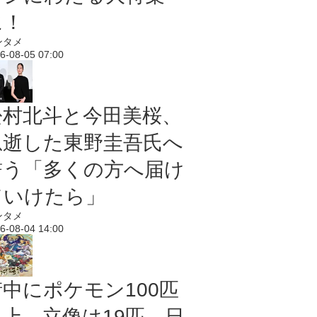
に！
ンタメ
6-08-05 07:00
松村北斗と今田美桜、
急逝した東野圭吾氏へ
誓う「多くの方へ届け
ていけたら」
ンタメ
6-08-04 14:00
街中にポケモン100匹
以上、立像は19匹 日