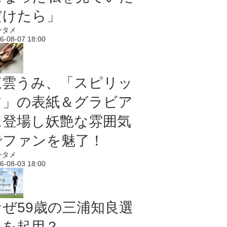
だけたら」
ンタメ
6-08-07 18:00
東雲うみ、「スピリッ
ツ」の表紙＆グラビア
に登場し妖艶な雰囲気
でファンを魅了！
ンタメ
6-08-03 18:00
なぜ59歳の三浦知良選
手を起用？