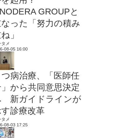
NODERA GROUPと
重なった「努力の積み
重ね」
ンタメ
6-08-05 16:00
うつ病治療、「医師任
せ」から共同意思決定
へ 新ガイドラインが
示す診療改革
ンタメ
6-08-03 17:25