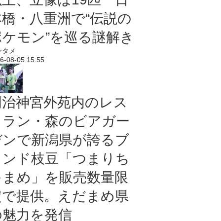
本橋・八重洲で“伝説の
ポケモン”を巡る謎解き
ンタメ
6-08-05 15:55
明治神宮外苑内のレス
トラン・森のビアガー
デンで新潟県が誇るブ
ランド枝豆「つまりち
ゃまめ」を販売数量限
定で提供。えだまめ県
の魅力を発信