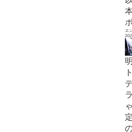
エ
202