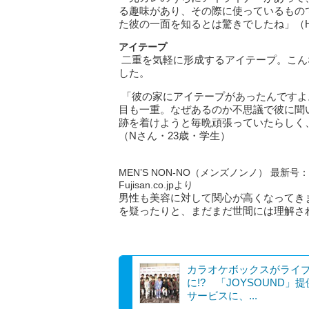
る趣味があり、その際に使っているもの
た彼の一面を知るとは驚きでしたね」（H
アイテープ
二重を気軽に形成するアイテープ。こん
した。
「彼の家にアイテープがあったんですよ
目も一重。なぜあるのか不思議で彼に聞
跡を着けようと毎晩頑張っていたらしく
（Nさん・23歳・学生）
MEN’S NON-NO（メンズノンノ） 最新号：2
Fujisan.co.jpより
男性も美容に対して関心が高くなってき
を疑ったりと、まだまだ世間には理解さ
カラオケボックスがライ
に!? 「JOYSOUND」
サービスに、...