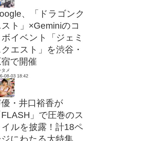
oogle、「ドラゴンク
スト」×Geminiのコ
ラボイベント「ジェミ
ニクエスト」を渋谷・
原宿で開催
ンタメ
6-08-03 18:42
声優・井口裕香が
「FLASH」で圧巻のス
タイルを披露！計18ペ
ージにわたる大特集