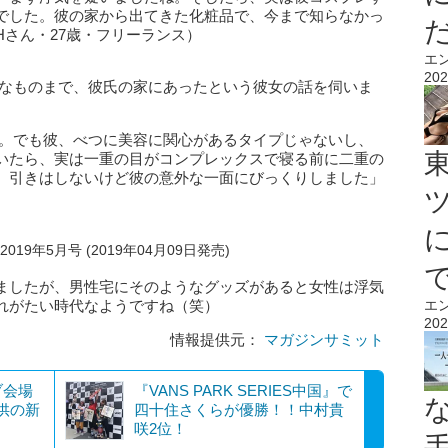
でした。彼の家から出てきた化粧品で、今まで知らなかっ
さん・27歳・フリーランス）
エ
202
なものまで、彼氏の家にあったという彼女の話を伺いま
。でも彼、べつに美容に関心があるタイプじゃないし、
いたら、実は一重の目がコンプレックスで寝る前に二重の
、引きはしないけど彼の意外な一面にびっくりしました」
019年5月号 (2019年04月09日発売)
ましたが、男性宅にそのようなグッズがあると女性は浮気
れがたい時代なようですね（笑）
エ
202
情報提供元：
マガジンサミット
ブ会場
『VANS PARK SERIES中国』で
提供の新
四十住さくらが優勝！！中村貴
咲2位！