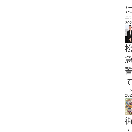
エ
202
エ
202