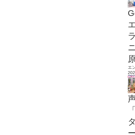
G
エ
エ
202