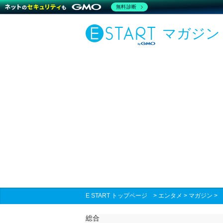
無料診断
マガジン
E START トップページ
>
エンタメ
>
マガジン
総合