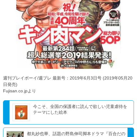
週刊プレイボーイ/週プレ 最新号：2019年6月3日号 (2019年05月20
日発売)
Fujisan.co.jpより
今こそ、全国の保護者に読んで欲しい児童虐待を
テーマにした絵本
都丸紗也華、話題の野島伸司脚本ドラマ『百合だの