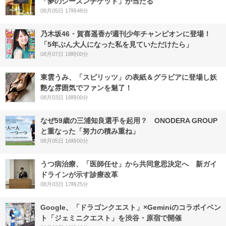
「夢のシーズンチケット」が当たる
08月05日 17時48分
乃木坂46・賀喜遥香が週刊少年チャンピオンに登場！
「5年ぶん大人になった私を見ていただけたら」
08月07日 18時00分
東雲うみ、「スピリッツ」の表紙＆グラビアに登場し妖
艶な雰囲気でファンを魅了！
08月03日 18時00分
なぜ59歳の三浦知良選手を起用？ ONODERA GROUP
と重なった「努力の積み重ね」
08月05日 16時00分
うつ病治療、「医師任せ」から共同意思決定へ 新ガイ
ドラインが示す診療改革
08月03日 17時25分
Google、「ドラゴンクエスト」×Geminiのコラボイベン
ト「ジェミニクエスト」を渋谷・原宿で開催