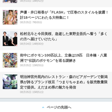
08月03日 18時42分
声優・井口裕香が「FLASH」で圧巻のスタイルを披露！
計18ページにわたる大特集に！
08月05日 7時00分
松村北斗と今田美桜、急逝した東野圭吾氏へ誓う「多く
の方へ届けていけたら」
08月04日 14時00分
街中にポケモン100匹以上、立像は19匹 日本橋・八重
洲で“伝説のポケモン”を巡る謎解き
08月05日 15時55分
明治神宮外苑内のレストラン・森のビアガーデンで新潟
県が誇るブランド枝豆「つまりちゃまめ」を販売数量限
定で提供。えだまめ県の魅力を発信
08月05日 15時51分
ページの先頭へ