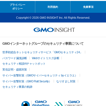
プライバシー
利用規約
免責事項
ポリシー
Copyright © 2026 GMO INSIGHT Inc. All Rights Reserved.
GMOインターネットグループのセキュリティ事業について
世界初総合ネットセキュリティサービス「GMOセキュリティ24」
パスワード漏洩診断
Webサイトリスク診断
セキュリティ相談AIチャットボット
実在証明・盗聴対策
サイバー攻撃対策（GMOサイバーセキュリティ byイエラエ）
サイバー攻撃対策（GMO Flatt Security）
なりすまし対策
セキュリティ事業の軌跡