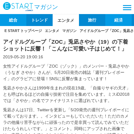
マガジン
総合
トレンド
旅行
経済
エンタメ
E START トップページ
エンタメ
マガジン
アイドルグループ「ZOC」兎凪
アイドルグループ「ZOC」兎凪さやか（19）の下着
ショットに反響！「こんなに可愛い子はじめて！」
2019-05-20 19:00:16
女性アイドルグループ「ZOC（ゾック）」のメンバー・兎凪さやか
（うなぎ さやか）さんが、5月20日発売の雑誌「週刊プレイボー
イ」のグラビアに登場！SNSに反響が集まっています！
兎凪さやかさんは1999年生まれの現在19歳。「自撮りサギの天才」
とも呼ばれるほどの自撮り技術で注目を集めています。ミスiD2018
では「さやか」の名でファイナリストに選ばれています。
兎凪さんは17日、Twitterを更新し「5/20発売の週刊プレイボーイに
て載っております。。インタビューもしていただいた！ただのカメ
ラの他撮り苦手ながらに頑張ったので是非買って読んでみていただ
けたらうれしいです。」とコメント。同時にアップされた画像で