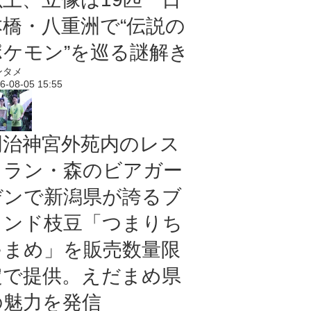
本橋・八重洲で“伝説の
ポケモン”を巡る謎解き
ンタメ
6-08-05 15:55
明治神宮外苑内のレス
トラン・森のビアガー
デンで新潟県が誇るブ
ランド枝豆「つまりち
ゃまめ」を販売数量限
定で提供。えだまめ県
の魅力を発信