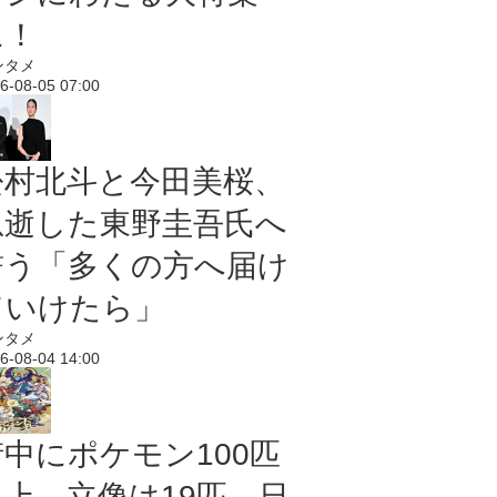
に！
ンタメ
6-08-05 07:00
松村北斗と今田美桜、
急逝した東野圭吾氏へ
誓う「多くの方へ届け
ていけたら」
ンタメ
6-08-04 14:00
街中にポケモン100匹
以上、立像は19匹 日