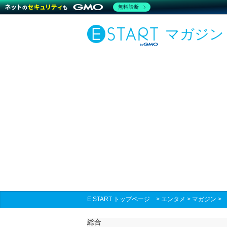
無料診断
マガジン
E START トップページ
>
エンタメ
>
マガジン
総合