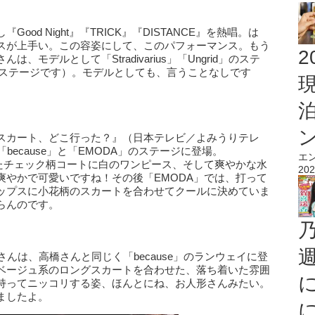
od Night』『TRICK』『DISTANCE』を熱唱。は
スが上手い。この容姿にして、このパフォーマンス。もう
2
モデルとして「Stradivarius」「Ungrid」のステ
us」のステージです）。モデルとしても、言うことなしです
スカート、どこ行った？』（日本テレビ／よみうりテレ
because」と「EMODA」のステージに登場。
エ
としたチェック柄コートに白のワンピース、そして爽やかな水
202
爽やかで可愛いですね！その後「EMODA」では、打って
ップスに小花柄のスカートを合わせてクールに決めていま
らんのです。
んは、高橋さんと同じく「because」のランウェイに登
ベージュ系のロングスカートを合わせた、落ち着いた雰囲
持ってニッコリする姿、ほんとにね、お人形さんみたい。
ましたよ。