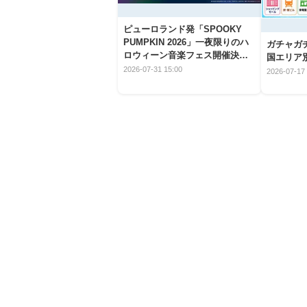
ピューロランド発「SPOOKY
PUMPKIN 2026」一夜限りのハ
ガチャガ
ロウィーン音楽フェス開催決
国エリア別
定！
2026-07-31 15:00
2026-07-17 