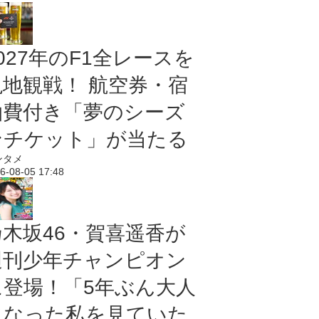
027年のF1全レースを
現地観戦！ 航空券・宿
泊費付き「夢のシーズ
ンチケット」が当たる
ンタメ
6-08-05 17:48
乃木坂46・賀喜遥香が
週刊少年チャンピオン
に登場！「5年ぶん大人
になった私を見ていた