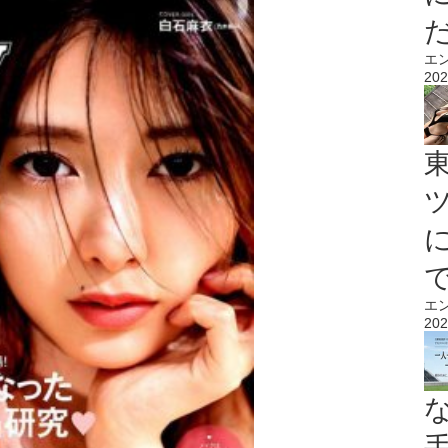
エ
202
エ
202