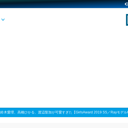
>
鈴木愛理、高橋ひかる、渡辺梨加が可愛すぎた【GirlsAward 2019 SS／Rayモデ