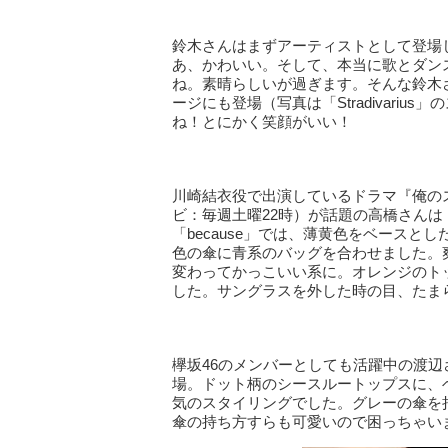
鈴木さんはまずアーティストとして登場し『Go
あ、かわいい。そして、本当に歌とダン
ね。素晴らしいが過ぎます。そんな鈴木さんは、
ージにも登場（写真は「Stradivari
ね！とにかく笑顔がいい！
川崎結衣役で出演しているドラマ『俺の
ビ：毎週土曜22時）が話題の高橋さんは「
「because」では、薄黄色をベース
色の傘に青系のバッグを合わせました。
変わってかっこいい系に。オレンジのト
した。サングラスを外した時の目、たま
欅坂46のメンバーとしても活躍中の渡辺さ
場。ドット柄のシースルートップスに、
気のスタイリングでした。グレーの傘を
傘の持ち方すらも可愛いので困っちゃい