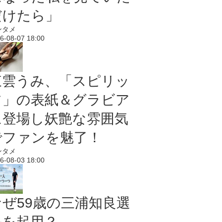
だけたら」
ンタメ
6-08-07 18:00
東雲うみ、「スピリッ
ツ」の表紙＆グラビア
に登場し妖艶な雰囲気
でファンを魅了！
ンタメ
6-08-03 18:00
なぜ59歳の三浦知良選
手を起用？