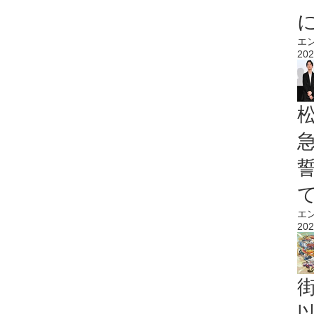
エ
202
エ
202