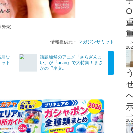
O
日発売)
情報提供元：
マガジンサミット
エ
202
桃月な
話題騒然のアニメ「さらざんま
ョット
い」が『anan』で大特集！まさ
かの〝ネタ...
エ
202