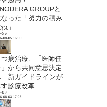
NODERA GROUPと
重なった「努力の積み
重ね」
ンタメ
6-08-05 16:00
うつ病治療、「医師任
せ」から共同意思決定
へ 新ガイドラインが
示す診療改革
ンタメ
6-08-03 17:25