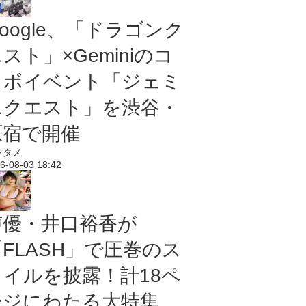
oogle、「ドラゴンク
スト」×Geminiのコ
ラボイベント「ジェミ
ニクエスト」を渋谷・
原宿で開催
ンタメ
6-08-03 18:42
声優・井口裕香が
「FLASH」で圧巻のス
タイルを披露！計18ペ
ージにわたる大特集