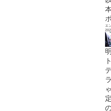
エ
202