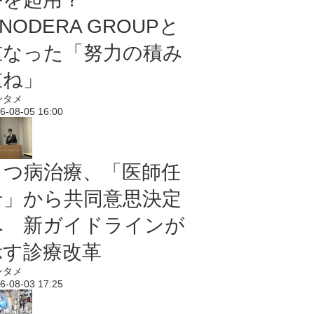
NODERA GROUPと
重なった「努力の積み
重ね」
ンタメ
6-08-05 16:00
うつ病治療、「医師任
せ」から共同意思決定
へ 新ガイドラインが
示す診療改革
ンタメ
6-08-03 17:25