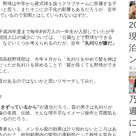
。野球は中学から硬式球を扱うクラブチームに所属する子
いと思う。またそこに少子化の影響もあるだろうが、近年
増えているので安閑とはしていられないはずだ。
2
平成26年度まで毎年約6万人の一年生が入部していたが平
球競技人口の減少については、「公園などで野球ができる
」などいくつか考えられるのだが、近年
「丸刈りが嫌だ」
。
訓高校野球部は、今年４月から「丸刈りをやめて髪を伸ば
だったが丸刈りを辞めることで「髪が長くても野球ができ
エ
こと。
202
題があるのではないかと思いリサーチしてみた。
？
引きずっているから”
が適当だろう。昔の男子は丸刈りが
論の名残、伝統、そんな理不尽なイメージ操作と雰囲気も
いるのだろう。
導者もいる、メンタル面の効果は計り知れないところはあ
るのか？ 校則範囲内の髪型の運動部だって根性も気合も