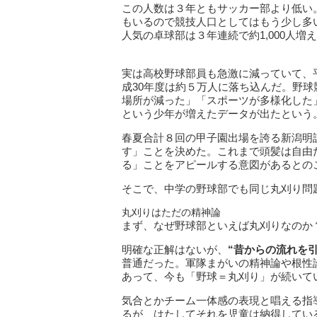
この人数は３年ともサッカー部より低い
もいるので競技人口としてはもう少し多
人気の卓球部は３年連続で約1,000人
実は高校野球部員も急激に減っていて、
成30年度は約５万人に落ち込んだ。野
場所が減った」「スポーツが多様化した
という少年が増えたデータが出たという
春夏合計８回の甲子園出場を誇る新潟明
す」ことを決めた。これまで頭髪は自由
る」ことをアピールする意図があるとの
そこで、中学の野球部でも同じ丸刈り問
丸刈りはただの精神論
まず、なぜ野球部といえば丸刈りなのか
明確な正解はないが、
“昔からの流れを
普通だった。軍隊まがいの精神論や根性
あって、今も「野球＝丸刈り」が続いて
気合とかチーム一体感の表現と唱える指
るが、はたしてそれを児童は納得してい