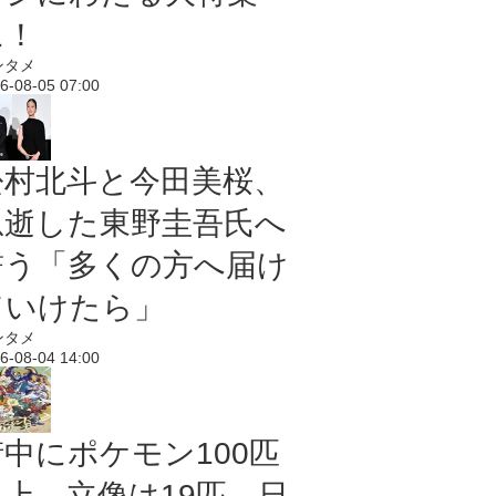
に！
ンタメ
6-08-05 07:00
松村北斗と今田美桜、
急逝した東野圭吾氏へ
誓う「多くの方へ届け
ていけたら」
ンタメ
6-08-04 14:00
街中にポケモン100匹
以上、立像は19匹 日