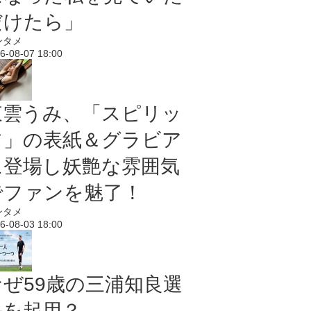
だけたら」
ンタメ
6-08-07 18:00
東雲うみ、「スピリッ
ツ」の表紙＆グラビア
に登場し妖艶な雰囲気
でファンを魅了！
ンタメ
6-08-03 18:00
なぜ59歳の三浦知良選
手を起用？