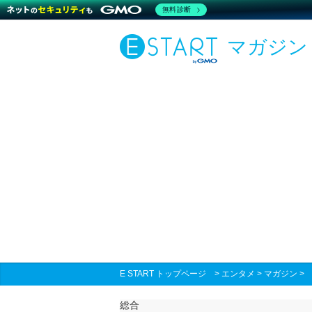
無料診断
マガジン
E START トップページ
>
エンタメ
>
マガジン
総合