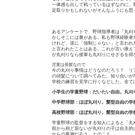
一体感も出して戦っているはずなのに、
足取りかもしれないがそんなふうにも思
あるアンケートで、野球指導者は「丸刈
かしそこには裏がある。私も野球経験者
けれど、逆に「強制じゃない」と言われ
と言われたことはある。これが言い換え
が丸刈りなら後輩も丸刈りにせざるを得
児童は長髪なので
今の丸刈り事情はどうなのだろう？ リ
の頭髪について調べてみた。知り合いが
学校の練習を見学に行くなどした。全て
小学生の学童野球：だいたい自由。丸刈
中学野球部：ほぼ丸刈り。髪型自由の学
高校野球部：ほぼ丸刈り。髪型自由の学
学童野球の監督をする知人によると「丸
前から殆ど居ないが丸刈りの子は自主的
からの風潮だろう」とのこと。