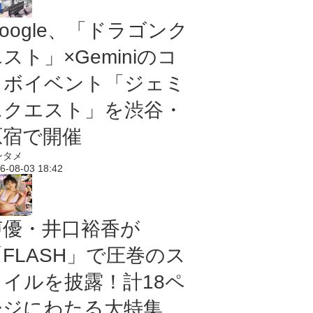
oogle、「ドラゴンク
スト」×Geminiのコ
ラボイベント「ジェミ
ニクエスト」を渋谷・
原宿で開催
ンタメ
6-08-03 18:42
声優・井口裕香が
「FLASH」で圧巻のス
タイルを披露！計18ペ
ージにわたる大特集