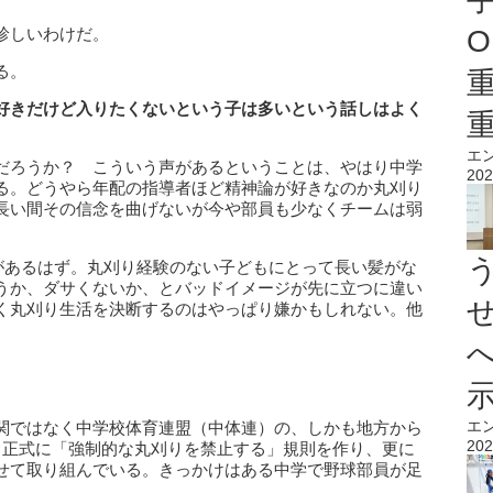
珍しいわけだ。
O
る。
好きだけど入りたくないという子は多いという話しはよく
エ
だろうか？ こういう声があるということは、やはり中学
202
る。どうやら年配の指導者ほど精神論が好きなのか丸刈り
長い間その信念を曲げないが今や部員も少なくチームは弱
抗があるはず。丸刈り経験のない子どもにとって長い髪がな
うか、ダサくないか、とバッドイメージが先に立つに違い
く丸刈り生活を決断するのはやっぱり嫌かもしれない。他
。
エ
関ではなく中学校体育連盟（中体連）の、しかも地方から
202
、正式に「強制的な丸刈りを禁止する」規則を作り、更に
せて取り組んでいる。きっかけはある中学で野球部員が足