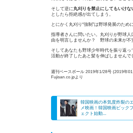
そして逆に
丸刈りを禁止にしてもいけな
としたら拒絶感が出てしまう。
とにかく丸刈り“強制”は野球発展のため
指導者さんに問いたい。丸刈りが野球人
由を明言しませんか？ 野球の未来が不
そしてあなたも野球少年時代を振り返っ
活動が終了したあと髪を伸ばしません
週刊ベースボール 2019年1/28号 (2019年0
Fujisan.co.jpより
韓国映画の本気度炸裂の
メ映画！韓国映画ビック
ェクト始動...