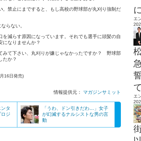
い
。禁止にまですると、もし高校の野球部が丸刈り強制だ
エ
202
にならない。
口を減らす原因になっています。それでも選手に頭髪の自
安になりませんか？
てみて下さい、丸刈りが嫌じゃなかったですか？ 野球部
でしたか？
1月16日発売)
情報提供元：
マガジンサミット
エ
202
エンタ
「うわ、ドン引きだわ…」女子
プロジ
が幻滅するナルシストな男の言
動