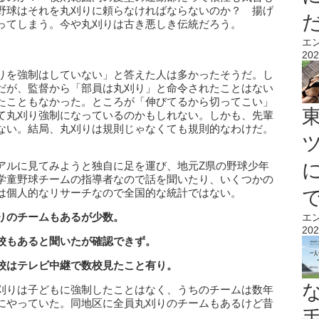
野球はそれを丸刈りに頼らなければならないのか？ 揚げ
ってしまう。今や丸刈りは古き悪しき伝統だろう。
エ
202
りを強制はしていない」と答えた人は多かったそうだ。し
だが、監督から「部員は丸刈り」と命令されたことはない
たこともなかった。ところが「伸びてるから切ってこい」
て丸刈り強制になっているのかもしれない。しかも、先輩
ない。結局、丸刈りは規則じゃなくても規則的なわけだ。
アルに見てみようと独自に足を運び、地元Z県の野球少年
学童野球チームの指導者なので話を聞いたり、いくつかの
は個人的なリサーチなので全国的な統計ではない。
りのチームもあるが少数。
エ
202
校もあると聞いたが確認できず。
校はテレビ中継で数校見たこと有り。
刈りは子どもに強制したことはなく、うちのチームは数年
にやっていた。同地区に全員丸刈りのチームもあるけど昔