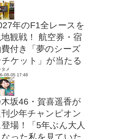
027年のF1全レースを
現地観戦！ 航空券・宿
泊費付き「夢のシーズ
ンチケット」が当たる
ンタメ
6-08-05 17:48
乃木坂46・賀喜遥香が
週刊少年チャンピオン
に登場！「5年ぶん大人
になった私を見ていた