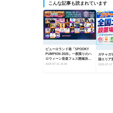
こんな記事も読まれています
ピューロランド発「SPOOKY
PUMPKIN 2026」一夜限りのハ
ガチャガ
ロウィーン音楽フェス開催決
国エリア別
定！
2026-07-31 15:00
2026-07-17 