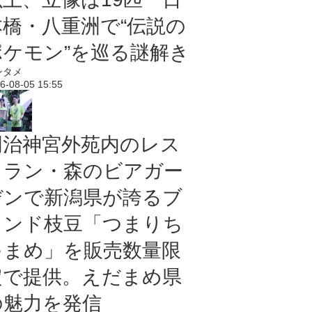
本橋・八重洲で“伝説の
ポケモン”を巡る謎解き
ンタメ
6-08-05 15:55
明治神宮外苑内のレス
トラン・森のビアガー
デンで新潟県が誇るブ
ランド枝豆「つまりち
ゃまめ」を販売数量限
定で提供。えだまめ県
の魅力を発信