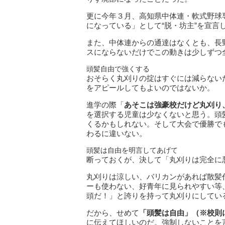
更に今年３月、高知県中体連・軟式野球
になっている」として“脱・坊主”を宣言
また、中体連からの通達はなくとも、長
スにならないだけでこの動きは少しずつ
頭髪自由で強くする
おそらく丸刈りの掟はすぐには減らない
をアピールしてもよいのではないか。
進学の際「
あそこは強豪校だけど丸刈り
を選択する児童は少なくないと思う。頭
くるかもしれない。そして大会で優勝で
わるに違いない。
頭髪は自由を明言してあげて
断っておくが、決して「丸刈りは完全に
丸刈りは涼しい、バリカンがあれば散髪
ーも使わない、好青年に見られやすい等
頭だ！」と誇りを持って丸刈りにしてい
だから、せめて
「頭髪は自由」（※校則
に伝えてほしいのだ。強制しないことを