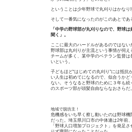
ということは少年野球で丸刈りはかなり
そして一番気になったのがこのあとであ
「中学の野球部が丸刈りなので、野球は
聞く」。
ここに最大のハードルがあるのではない
野球部は丸刈りが主流という事情が伺え
チームが多く、某中学のベテラン監督は
いという。
子どもほど“はじめての丸刈り”には抵
い人生は初めてになるので、似合うかど
ない。そうなると野球のために３年も続
のスポーツ部が頭髪自由ならなおさらだ
地域で脱坊主！
危機感をいち早く察し動いたのは野球機
だった。埼玉県川口市の中体連は2年前
「野球人口増加プロジェクト」を発足さ
りず廃部になったことだった。