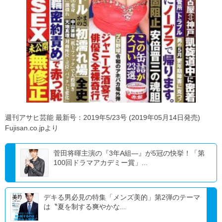
週刊アサヒ芸能 最新号：2019年5/23号 (2019年05月14日発売)
Fujisan.co.jpより
菅田将暉主演の『3年A組―』が5冠の快挙！「第
100回ドラマアカデミー賞」...
デキる男必見の特集「メンズ美的」第2弾のテーマ
は〝夏を制する爽やかな...