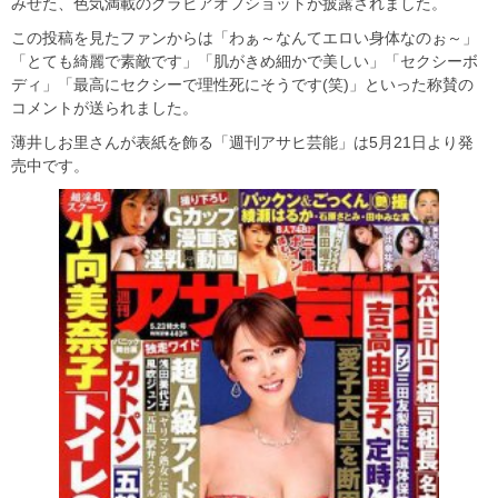
みせた、色気満載のグラビアオフショットが披露されました。
この投稿を見たファンからは「わぁ～なんてエロい身体なのぉ～」
「とても綺麗で素敵です」「肌がきめ細かで美しい」「セクシーボ
ディ」「最高にセクシーで理性死にそうです(笑)」といった称賛の
コメントが送られました。
薄井しお里さんが表紙を飾る「週刊アサヒ芸能」は5月21日より発
売中です。