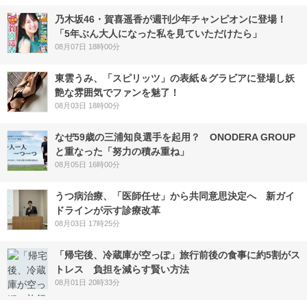
乃木坂46・賀喜遥香が週刊少年チャンピオンに登場！
「5年ぶん大人になった私を見ていただけたら」
08月07日 18時00分
東雲うみ、「スピリッツ」の表紙＆グラビアに登場し妖
艶な雰囲気でファンを魅了！
08月03日 18時00分
なぜ59歳の三浦知良選手を起用？ ONODERA GROUP
と重なった「努力の積み重ね」
08月05日 16時00分
うつ病治療、「医師任せ」から共同意思決定へ 新ガイ
ドラインが示す診療改革
08月03日 17時25分
「帰宅後、冷蔵庫が空っぽ」旅行前後の食事に約5割がス
トレス 負担を減らす賢い方法
08月01日 20時33分