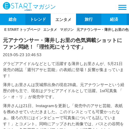
マガジン
総合
トレンド
旅行
経済
エンタメ
E START トップページ
エンタメ
マガジン
元アナウンサー・薄井しお里の色
元アナウンサー・薄井しお里の色気満載ショットに
ファン悶絶！「理性死にそうです」
2019-05-23 10:46:53
グラビアアイドルなどとして活躍する薄井しお里さんが、5月21日
発売の雑誌「週刊アサヒ芸能」の表紙に登場！反響が集まっていま
す！
薄井しお里さんは茨城県出身の現在28歳。元アナウンサーという経
歴の持ち主で、現在はグラビアアイドルとして活躍。1st写真集 「
シ・オ・リ 」が発売中です。
薄井さんは21日、Instagramを更新し「発売中のアサヒ芸能、表紙
を務めさせていただきました。このドレスとっても可愛かったな
ぁ。後ろの方にはインタビューで写真集についても話していま
す！」とコメント。同時にアップされた画像では、バスとの谷間を