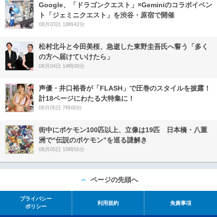
Google、「ドラゴンクエスト」×Geminiのコラボイベン
ト「ジェミニクエスト」を渋谷・原宿で開催
08月03日 18時42分
松村北斗と今田美桜、急逝した東野圭吾氏へ誓う「多く
の方へ届けていけたら」
08月04日 14時00分
声優・井口裕香が「FLASH」で圧巻のスタイルを披露！
計18ページにわたる大特集に！
08月05日 7時00分
街中にポケモン100匹以上、立像は19匹 日本橋・八重
洲で“伝説のポケモン”を巡る謎解き
08月05日 15時55分
ページの先頭へ
プライバシー
利用規約
免責事項
ポリシー