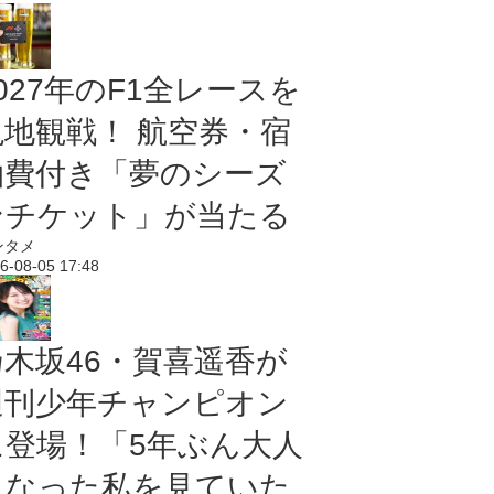
027年のF1全レースを
現地観戦！ 航空券・宿
泊費付き「夢のシーズ
ンチケット」が当たる
ンタメ
6-08-05 17:48
乃木坂46・賀喜遥香が
週刊少年チャンピオン
に登場！「5年ぶん大人
になった私を見ていた