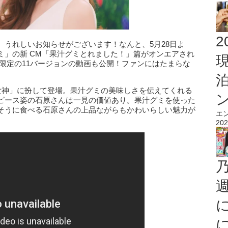
2
うれしいお知らせがございます！なんと、5月28日よ
ミ」の新 CM「果汁グミとれました！」篇がオンエアされ
限定の11バージョンの動画も公開！ファンにはたまらな
女神」に扮して登場。果汁グミの美味しさを伝えてくれる
ピース姿の石原さんは一見の価値あり。果汁グミを使った
そうに食べる石原さんの上品ながらもかわいらしい魅力が
エ
202