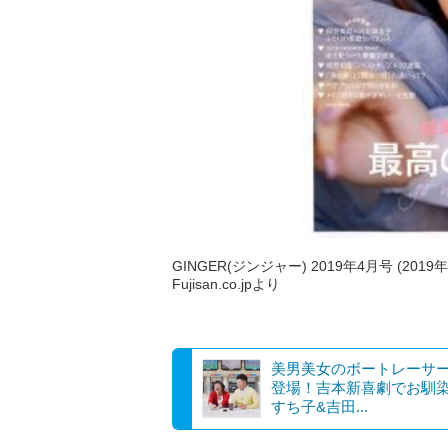
GINGER(ジンジャー) 2019年4月号 (2019
Fujisan.co.jpより
美男美女のボートレーサ
登場！吉本新喜劇でお馴
すち子&吉田...