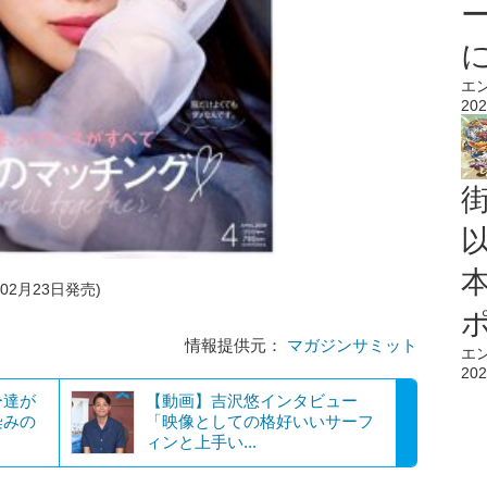
エ
202
年02月23日発売)
情報提供元：
マガジンサミット
エ
202
ー達が
【動画】吉沢悠インタビュー
染みの
「映像としての格好いいサーフ
ィンと上手い...