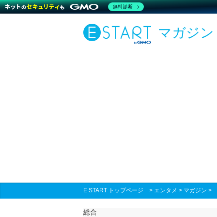
無料診断
マガジン
E START トップページ
>
エンタメ
>
マガジン
総合