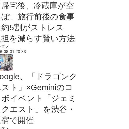
「帰宅後、冷蔵庫が空
っぽ」旅行前後の食事
に約5割がストレス
負担を減らす賢い方法
ンタメ
6-08-01 20:33
oogle、「ドラゴンク
スト」×Geminiのコ
ラボイベント「ジェミ
ニクエスト」を渋谷・
原宿で開催
ンタメ