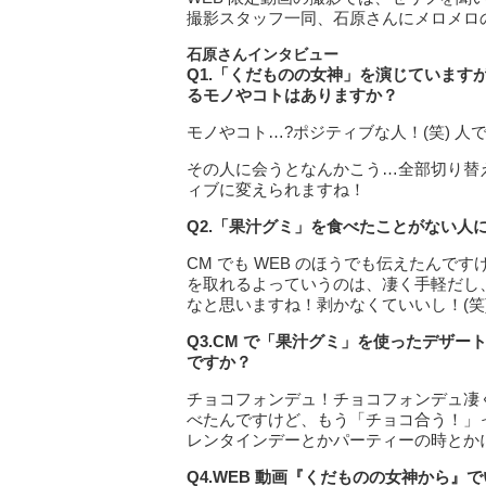
撮影スタッフ一同、石原さんにメロメロ
石原さんインタビュー
Q1.
「くだものの女神」を演じています
るモノやコトはありますか？
モノやコト…?ポジティブな人！(笑) 人
その人に会うとなんかこう…全部切り替
ィブに変えられますね！
Q2.
「果汁グミ」を食べたことがない人
CM でも WEB のほうでも伝えたん
を取れるよっていうのは、凄く手軽だし
なと思いますね！剥かなくていいし！(笑
Q3.CM
で「果汁グミ」を使ったデザー
ですか？
チョコフォンデュ！チョコフォンデュ凄
べたんですけど、もう「チョコ合う！」
レンタインデーとかパーティーの時とか
Q4.WEB
動画『くだものの女神から』で