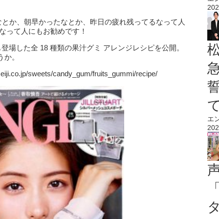
202
たなとか、朝早かったなとか、昨日の疲れ残ってるなって人
たなって人にもお勧めです！
登場した全 18 種類の果汁グミ アレンジレシピを公開。
うか。
.jp/sweets/candy_gum/fruits_gummi/recipe/
エ
202