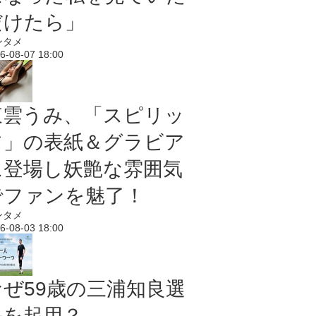
だけたら」
ンタメ
6-08-07 18:00
東雲うみ、「スピリッ
ツ」の表紙＆グラビア
に登場し妖艶な雰囲気
でファンを魅了！
ンタメ
6-08-03 18:00
なぜ59歳の三浦知良選
手を起用？