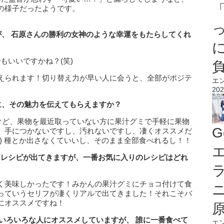
の様子だったようです。
が、
石原さんの勝利の女神のような幸運をもたらしてくれ
でもいいですかね？(笑)
えられます！切り替え力が早い人に会うと、全部がポジテ
エ
202
に、その魅力を伝えてもらえますか？
ですけど、果物を最近取っていない方に果汁グミで手軽に果物
G
、手につかないですし、汚れないですし、凄くオススメだ
) 種とか出さなくていいし、そのまま全部食べれるし！！
エ
トレシピが出てきますが、一番お気に入りのレシピはどれ
く美味しかったです！みかんの果汁グミにチョコ付けて食
っていうセリフが凄くリアルで出てきました！それこそバ
にオススメですね！
いろいろな人にオススメしていますが、
誰に一番食べて
エ