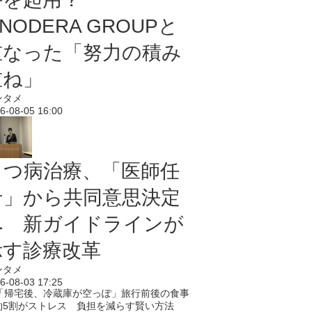
NODERA GROUPと
重なった「努力の積み
重ね」
ンタメ
6-08-05 16:00
うつ病治療、「医師任
せ」から共同意思決定
へ 新ガイドラインが
示す診療改革
ンタメ
6-08-03 17:25