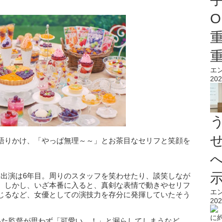
O
エ
202
語りかけ、「やっぱ無理～～」とお茶目なセリフと笑顔を
M出演は6年目。周りのスタッフを笑わせたり、談笑しなが
。しかし、いざ本番に入ると、真剣な表情で動きやセリフ
エ
じるなど、女優としての演技力を存分に発揮していたそう
202
いた監督が思わず「可愛い…！」と漏らしてしまうなど、