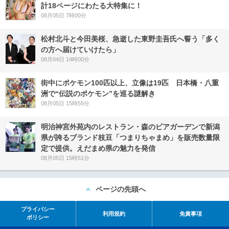
計18ページにわたる大特集に！
08月05日 7時00分
松村北斗と今田美桜、急逝した東野圭吾氏へ誓う「多く
の方へ届けていけたら」
08月04日 14時00分
街中にポケモン100匹以上、立像は19匹 日本橋・八重
洲で“伝説のポケモン”を巡る謎解き
08月05日 15時55分
明治神宮外苑内のレストラン・森のビアガーデンで新潟
県が誇るブランド枝豆「つまりちゃまめ」を販売数量限
定で提供。えだまめ県の魅力を発信
08月05日 15時51分
ページの先頭へ
プライバシー
利用規約
免責事項
ポリシー