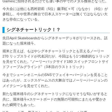
Gamesに招待されるだけでも凄い事の中でのメダル獲得となった。
今大会には他にも西村碧莉（5位）藤澤虹々可（ななか）（6位）が
参戦し、今や世界の舞台で日本人スケーターは無くてはならない大
きな存在になっている。
シグネチャートリック！？
先日April Skateboardsからシグネチャーデッキがリリースされ、話
題になった堀米雄斗。
堀米と言えば、もはやシグネチャートリックとも言えるノーリー
270 リップスライドが代名詞だが、今回はもう1つ独創的なトリック
を見せてくれた。“ノーリーバックサイド180 スイッチフロントサイ
ドフィーブルグラインド”（3本目のラストトリック）
今までシェーンオニールのSNSでフェイキーバージョンを見ること
はあったが、エックスゲームスの大舞台ではノーリーバージョンの
メイクシーンを見せてくれた。
新たな堀米雄斗のシグネチャートリックになりそうな匂いがすると
共に、堀米雄斗×スケートボードの無限の可能性にまたもや驚かさ
れた瞬間でもあった。