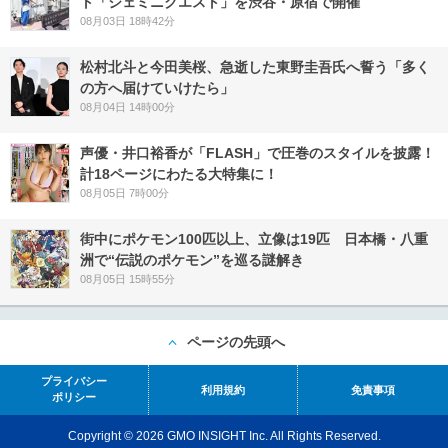
ト「ジェミニクエスト」を渋谷・原宿で開催
08月03日 18時42分
松村北斗と今田美桜、急逝した東野圭吾氏へ誓う「多く
の方へ届けていけたら」
08月04日 14時00分
声優・井口裕香が「FLASH」で圧巻のスタイルを披露！
計18ページにわたる大特集に！
08月05日 7時00分
街中にポケモン100匹以上、立像は19匹 日本橋・八重
洲で“伝説のポケモン”を巡る謎解き
08月05日 15時55分
ページの先頭へ
プライバシー
利用規約
免責事項
ポリシー
Copyright © 2026 GMO INSIGHT Inc. All Rights Reserved.