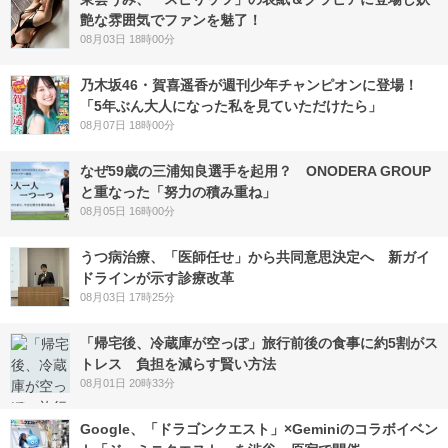
艶な雰囲気でファンを魅了！
08月03日 18時00分
乃木坂46・賀喜遥香が週刊少年チャンピオンに登場！
「5年ぶん大人になった私を見ていただけたら」
08月07日 18時00分
なぜ59歳の三浦知良選手を起用？ ONODERA GROUP
と重なった「努力の積み重ね」
08月05日 16時00分
うつ病治療、「医師任せ」から共同意思決定へ 新ガイ
ドラインが示す診療改革
08月03日 17時25分
「帰宅後、冷蔵庫が空っぽ」旅行前後の食事に約5割がス
トレス 負担を減らす賢い方法
08月01日 20時33分
Google、「ドラゴンクエスト」×Geminiのコラボイベン