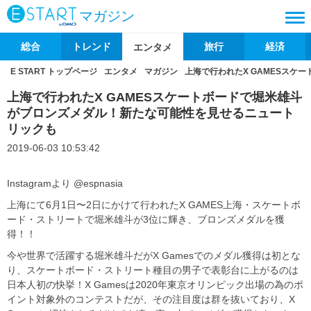
マガジン
総合
トレンド
旅行
経済
エンタメ
E START トップページ
エンタメ
マガジン
上海で行われたX GAMESス
上海で行われたX GAMESスケートボードで堀米雄斗
がブロンズメダル！新たな可能性を見せるニュート
リックも
2019-06-03 10:53:42
Instagramより @espnasia
上海にて6月1日〜2日にかけて行われたX GAMES上海・スケートボ
ード・ストリートで堀米雄斗が3位に輝き、ブロンズメダルを獲
得！！
今や世界で活躍する堀米雄斗だがX Gamesでのメダル獲得は初とな
り、スケートボード・ストリート種目の男子で表彰台に上がるのは
日本人初の快挙！X Gamesは2020年東京オリンピック出場の為のポ
イント対象外のコンテストだが、その注目度は群を抜いており、X