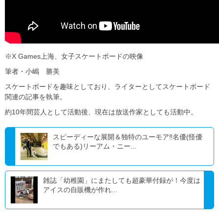
※X Games上海、女子スケートボードの映像
筆者・小嶋 勝美
スケートボードを趣味としており、ライターとしてスケートボード
関連の記事を執筆。
約10年間芸人として活動後、現在は放送作家としても活動中。
スピーディーな展開＆独特のユーモア‼名優(怪優
でもある)リーアム・ニー...
雑誌「幼稚園」にまたしても超豪華付録が！今度は
アイスの自販機が作れ...