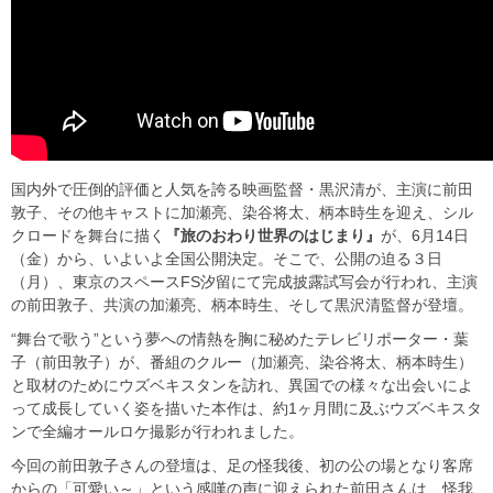
国内外で圧倒的評価と人気を誇る映画監督・黒沢清が、主演に前田
敦子、その他キャストに加瀬亮、染谷将太、柄本時生を迎え、シル
クロードを舞台に描く
『旅のおわり世界のはじまり』
が、6月14日
（金）から、いよいよ全国公開決定。そこで、公開の迫る３日
（月）、東京のスペースFS汐留にて完成披露試写会が行われ、主演
の前田敦子、共演の加瀬亮、柄本時生、そして黒沢清監督が登壇。
“舞台で歌う”という夢への情熱を胸に秘めたテレビリポーター・葉
子（前田敦子）が、番組のクルー（加瀬亮、染谷将太、柄本時生）
と取材のためにウズベキスタンを訪れ、異国での様々な出会いによ
って成長していく姿を描いた本作は、約1ヶ月間に及ぶウズベキスタ
ンで全編オールロケ撮影が行われました。
今回の前田敦子さんの登壇は、足の怪我後、初の公の場となり客席
からの「可愛い～」という感嘆の声に迎えられた前田さんは、怪我