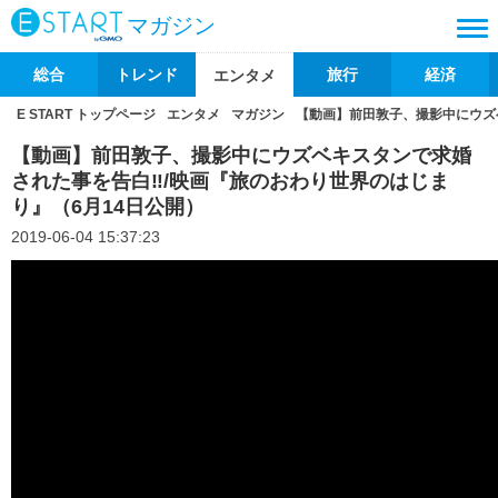
マガジン
総合
トレンド
旅行
経済
エンタメ
E START トップページ
エンタメ
マガジン
【動画】前田敦子、撮影中にウズ
【動画】前田敦子、撮影中にウズベキスタンで求婚
された事を告白‼/映画『旅のおわり世界のはじま
り』（6月14日公開）
2019-06-04 15:37:23