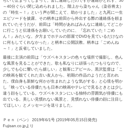
らいで止まってしまって。皆に連絡したのですが連絡がとれず、30
～40分ぐらい閉じ込められました。階上から染ちゃん（染谷将太）
の『時生～！』という声が聞こえて、助かりました」と九死に一生
エピソードを披露。その柄本は前田から外出する際の連絡係を頼ま
れていたそうだが、前田は「時間があればみんなに連絡してどこか
に行こうと伝達係をお願いしていたのに、『忘れていた！ごめ
ん！』みたいな。夕方までホテルの部屋でDVDを見ているだけなの
に何もしてくれなかった」と柄本に公開説教。柄本は「ごめんね
～！」と反省していました。
最後に主演の前田は「ウズベキスタンの色々な場所で撮影し、色ん
な風景を見ることができた。歌も私なりに頑張ったつもりなので、
少しでも心に響いたら嬉しい」と観客にアピール。黒沢監督は「こ
の映画を観てくれた古い友人から、初期の作品のようだと言われ
た。僕自身も新鮮な何かが生まれたような気がする」と心境を明か
し「映っている俳優たちも日本の映画やテレビで見るときとは少し
違う顔をしている。ウズベキスタンにいる独特の雰囲気が俳優にも
出ている。美しい見慣れない風景と、見慣れない俳優の顔に注目し
てほしい」とメッセージを送りました。
Ｐｅｎ（ペン） 2019年6/1号 (2019年05月15日発売)
Fujisan.co.jpより