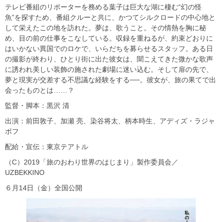
テレビ番組のリポーターを務める葉子は巨大な湖に棲む“幻の怪
魚”を探すため、番組クルーと共に、かつてシルクロードの中心地と
して栄えたこの地を訪れた。夢は、歌うこと。その情熱を胸に秘
め、目の前の仕事をこなしている。収録を重ねるが、約束どおりに
はいかない異国でのロケで、いらだちを募らせるスタッフ。ある日
の撮影が終わり、ひとり街に出た彼女は、聞こえてきた微かな歌声
に誘われ美しい装飾の施された劇場に迷い込む。そして扉の先で、
夢と現実が交差する不思議な経験をする──。彼女が、旅の果てで出
会ったものとは……？
監督・脚本：黒沢 清
出演：前田敦子、加瀬 亮、染谷将太、柄本時生、アディズ・ラジャ
ボフ
配給・宣伝：東京テアトル
（C）2019「旅のおわり世界のはじまり」製作委員会／
UZBEKKINO
６月14日（金）全国公開