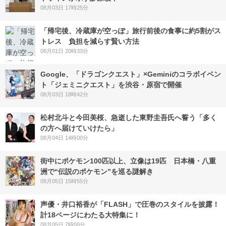
08月03日 17時25分
「帰宅後、冷蔵庫が空っぽ」旅行前後の食事に約5割がス
トレス 負担を減らす賢い方法
08月01日 20時33分
Google、「ドラゴンクエスト」×Geminiのコラボイベン
ト「ジェミニクエスト」を渋谷・原宿で開催
08月03日 18時42分
松村北斗と今田美桜、急逝した東野圭吾氏へ誓う「多く
の方へ届けていけたら」
08月04日 14時00分
街中にポケモン100匹以上、立像は19匹 日本橋・八重
洲で“伝説のポケモン”を巡る謎解き
08月05日 15時55分
声優・井口裕香が「FLASH」で圧巻のスタイルを披露！
計18ページにわたる大特集に！
08月05日 7時00分