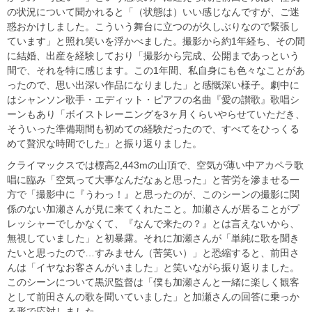
の状況について聞かれると「（状態は）いい感じなんですが、ご迷
惑おかけしました。こういう舞台に立つのが久しぶりなので緊張し
ています」と照れ笑いを浮かべました。撮影から約1年経ち、その間
に結婚、出産を経験しており「撮影から完成、公開まであっという
間で、それを特に感じます。この1年間、私自身にも色々なことがあ
ったので、思い出深い作品になりました」と感慨深い様子。劇中に
はシャンソン歌手・エディット・ピアフの名曲『愛の讃歌』歌唱シ
ーンもあり「ボイストレーニングを3ヶ月くらいやらせていただき、
そういった準備期間も初めての経験だったので、すべてをひっくる
めて贅沢な時間でした」と振り返りました。
クライマックスでは標高2,443mの山頂で、空気が薄い中アカペラ歌
唱に臨み「空気って大事なんだなぁと思った」と苦労を滲ませる一
方で「撮影中に『うわっ！』と思ったのが、このシーンの撮影に関
係のない加瀬さんが見に来てくれたこと。加瀬さんが居ることがプ
レッシャーでしかなくて、『なんで来たの？』とは言えないから、
無視していました」と初暴露。それに加瀬さんが「単純に歌を聞き
たいと思ったので…すみません（苦笑い）」と恐縮すると、前田さ
んは「イヤなお客さんがいました」と笑いながら振り返りました。
このシーンについて黒沢監督は「僕も加瀬さんと一緒に楽しく観客
として前田さんの歌を聞いていました」と加瀬さんの回答に乗っか
る形で応対しました。