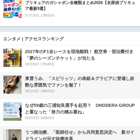
プリキュアのガシャポン全種類まとめ2026【名探偵プリキュ
ア最新9選】
07月16日 13時00分
エンタメ | アクセスランキング
2027年のF1全レースを現地観戦！ 航空券・宿泊費付き
「夢のシーズンチケット」が当たる
08月05日 17時48分
東雲うみ、「スピリッツ」の表紙＆グラビアに登場し妖
艶な雰囲気でファンを魅了！
08月03日 18時00分
なぜ59歳の三浦知良選手を起用？ ONODERA GROUP
と重なった「努力の積み重ね」
08月05日 16時00分
うつ病治療、「医師任せ」から共同意思決定へ 新ガイ
ドラインが示す診療改革