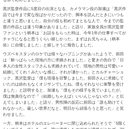
黒沢監督作品に5度目の出演となる、カメラマン役の加瀬は「黒沢作
品では今まで変な役ばかりだったので、脚本を読んだときにいつも
と違うと思いました。自分の役も初めてまともな人で、今までの監
督の作品とは違う印象がありました」と語り、家族全員が黒沢監督
ファンという柄本は「お話をもらった時は、今年1年の仕事すべてが
チャラになると思うくらい嬉しかった。まずはお兄ちゃん（柄本
佑）に自慢しました」と嬉しそうに報告しました。
ウズベキスタンのロケでは様々なハプニングがあったようで、前田
は「酔っぱらった現地の方に求婚されました」と驚きの告白で「日
本人の女性スタッフさんも求婚されていて、現地の男性は可愛い＝
結婚してくれ！みたいな感じ。それが凄かった」とカルチャーショ
ック。黒沢監督は「僕も現場を目撃しました。前田さんに求婚して
いたのは紛れもなくオジサンでしたね。僕もそれなりに衝撃を受け
ました」と説明すると、加瀬も「僕もその様子を見ていましたが、
僕は無責任なので『（結婚しちゃえば）いいんじゃないの？』と伝
えてしまいました」と語り、男性陣の反応に前田は「誰も助けてく
れなかった。厳しい世界だなと。明日から頑張ろうと思った」と笑
わせました。
一方、柄本はホテルのエレベーターに閉じ込められたそうで「5階く