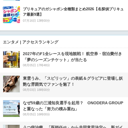
プリキュアのガシャポン全種類まとめ2026【名探偵プリキュ
ア最新9選】
07月16日 13時00分
エンタメ | アクセスランキング
2027年のF1全レースを現地観戦！ 航空券・宿泊費付き
「夢のシーズンチケット」が当たる
08月05日 17時48分
東雲うみ、「スピリッツ」の表紙＆グラビアに登場し妖
艶な雰囲気でファンを魅了！
08月03日 18時00分
なぜ59歳の三浦知良選手を起用？ ONODERA GROUP
と重なった「努力の積み重ね」
08月05日 16時00分
うつ病治療、「医師任せ」から共同意思決定へ 新ガイ