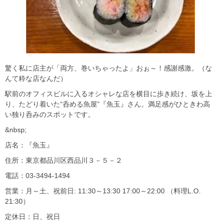
驚く私に店主が「両方、巻いちゃったよ」おぉ～！感謝感激。（な
んて粋な店なんだ）
駅前のオフィスビルに入るオシャレな店を横目に歩き続け、坂を上
り、たどり着いた“呑める魚屋”『魚玉』さん。満足感がひときわ高
い独り呑みのスポットです。
&nbsp;
店名：『魚玉』
住所：東京都品川区西品川３－５－２
電話：03-3494-1494
営業：月～土、祝前日: 11:30～13:30 17:00～22:00 （料理L.O.
21:30）
定休日：日、祝日