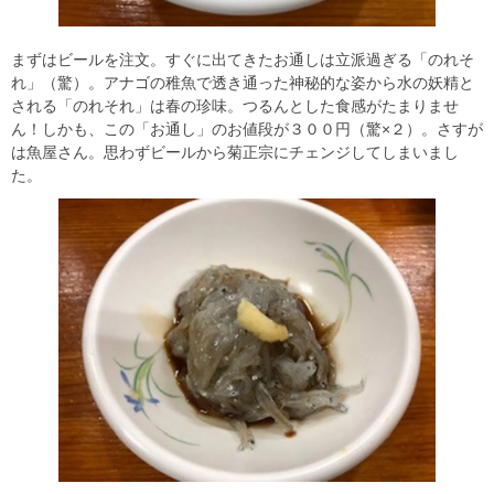
まずはビールを注文。すぐに出てきたお通しは立派過ぎる「のれそ
れ」（驚）。アナゴの稚魚で透き通った神秘的な姿から水の妖精と
される「のれそれ」は春の珍味。つるんとした食感がたまりませ
ん！しかも、この「お通し」のお値段が３００円（驚×２）。さすが
は魚屋さん。思わずビールから菊正宗にチェンジしてしまいまし
た。