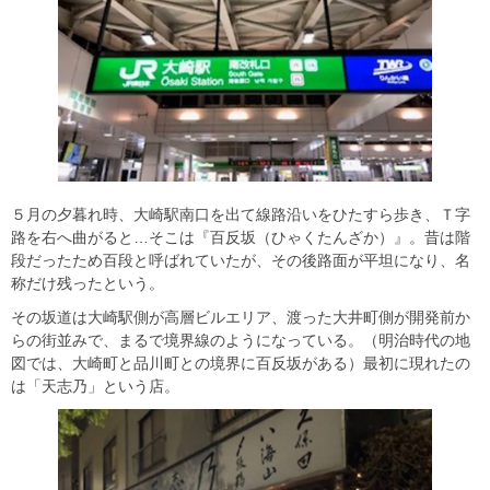
５月の夕暮れ時、大崎駅南口を出て線路沿いをひたすら歩き、Ｔ字
路を右へ曲がると…そこは『百反坂（ひゃくたんざか）』。昔は階
段だったため百段と呼ばれていたが、その後路面が平坦になり、名
称だけ残ったという。
その坂道は大崎駅側が高層ビルエリア、渡った大井町側が開発前か
らの街並みで、まるで境界線のようになっている。（明治時代の地
図では、大崎町と品川町との境界に百反坂がある）最初に現れたの
は「天志乃」という店。