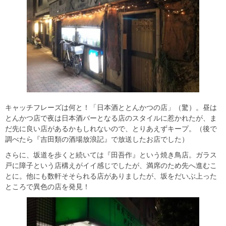
キャッチフレーズは何と！「日本酒ととんかつの店」（驚）。昼は
とんかつ店で夜は日本酒バーとなる店のスタイルに惹かれたが、ま
だ先に良い店があるかもしれないので、とりあえずキープ。（後で
調べたら『吉田類の酒場放浪記』で放送したお店でした）
さらに、坂道を歩くと続いては『田吾作』という焼き鳥店。ガラス
戸に障子という店構えがイイ感じでしたが、満席のため先へ進むこ
とに。他にも数軒そそられる店がありましたが、坂をだいぶ上った
ところで異色の店を発見！