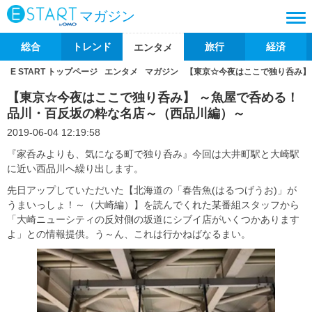
マガジン
総合
トレンド
旅行
経済
エンタメ
E START トップページ
エンタメ
マガジン
【東京☆今夜はここで独り呑み】
【東京☆今夜はここで独り呑み】 ～魚屋で呑める！
品川・百反坂の粋な名店～（西品川編）～
2019-06-04 12:19:58
『家呑みよりも、気になる町で独り呑み』今回は大井町駅と大崎駅
に近い西品川へ繰り出します。
先日アップしていただいた【北海道の「春告魚(はるつげうお)」が
うまいっしょ！～（大崎編）】を読んでくれた某番組スタッフから
「大崎ニューシティの反対側の坂道にシブイ店がいくつかあります
よ」との情報提供。う～ん、これは行かねばなるまい。