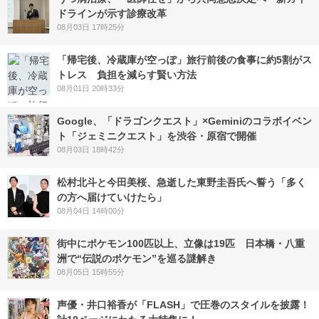
ドラインが示す診療改革
08月03日 17時25分
「帰宅後、冷蔵庫が空っぽ」旅行前後の食事に約5割がス
トレス 負担を減らす賢い方法
08月01日 20時33分
Google、「ドラゴンクエスト」×Geminiのコラボイベン
ト「ジェミニクエスト」を渋谷・原宿で開催
08月03日 18時42分
松村北斗と今田美桜、急逝した東野圭吾氏へ誓う「多く
の方へ届けていけたら」
08月04日 14時00分
街中にポケモン100匹以上、立像は19匹 日本橋・八重
洲で“伝説のポケモン”を巡る謎解き
08月05日 15時55分
声優・井口裕香が「FLASH」で圧巻のスタイルを披露！