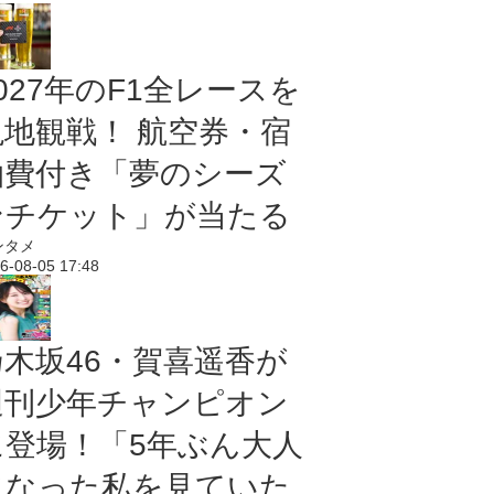
027年のF1全レースを
現地観戦！ 航空券・宿
泊費付き「夢のシーズ
ンチケット」が当たる
ンタメ
6-08-05 17:48
乃木坂46・賀喜遥香が
週刊少年チャンピオン
に登場！「5年ぶん大人
になった私を見ていた