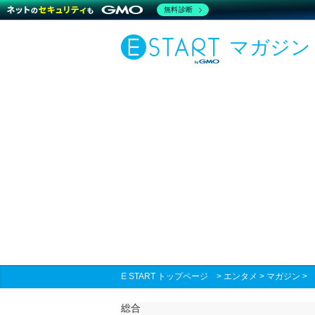
無料診断
マガジン
E START トップページ
>
エンタメ
>
マガジン
総合