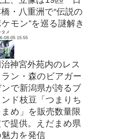
本橋・八重洲で“伝説の
ポケモン”を巡る謎解き
ンタメ
6-08-05 15:55
明治神宮外苑内のレス
トラン・森のビアガー
デンで新潟県が誇るブ
ランド枝豆「つまりち
ゃまめ」を販売数量限
定で提供。えだまめ県
の魅力を発信