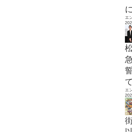
エ
202
エ
202