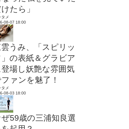
だけたら」
ンタメ
6-08-07 18:00
東雲うみ、「スピリッ
ツ」の表紙＆グラビア
に登場し妖艶な雰囲気
でファンを魅了！
ンタメ
6-08-03 18:00
なぜ59歳の三浦知良選
手を起用？