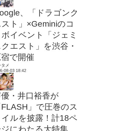
oogle、「ドラゴンク
スト」×Geminiのコ
ラボイベント「ジェミ
ニクエスト」を渋谷・
原宿で開催
ンタメ
6-08-03 18:42
声優・井口裕香が
「FLASH」で圧巻のス
タイルを披露！計18ペ
ージにわたる大特集