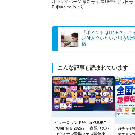
オレンジページ 最新号：2019年6月17日号 (
Fujisan.co.jpより
「ポイントはLINE？」キ
が付き合いたいと思う男
徴
こんな記事も読まれています
ピューロランド発「SPOOKY
PUMPKIN 2026」一夜限りのハ
ガチャガ
ロウィーン音楽フェス開催決
国エリア別