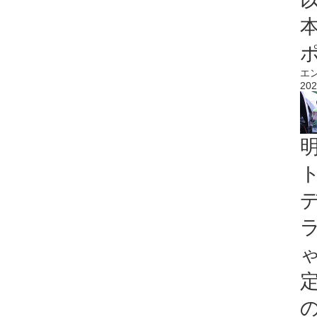
エ
202