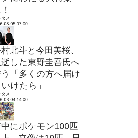
に！
ンタメ
6-08-05 07:00
松村北斗と今田美桜、
急逝した東野圭吾氏へ
誓う「多くの方へ届け
ていけたら」
ンタメ
6-08-04 14:00
街中にポケモン100匹
以上、立像は19匹 日