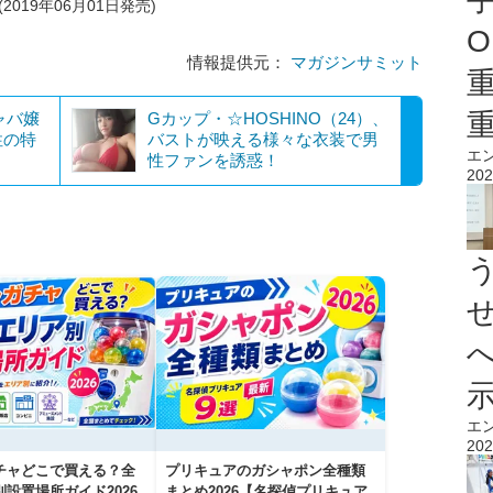
2019年06月01日発売)
O
情報提供元：
マガジンサミット
ャバ嬢
Gカップ・☆HOSHINO（24）、
性の特
バストが映える様々な衣装で男
エ
性ファンを誘惑！
202
エ
202
チャどこで買える？全
プリキュアのガシャポン全種類
設置場所ガイド2026
まとめ2026【名探偵プリキュア