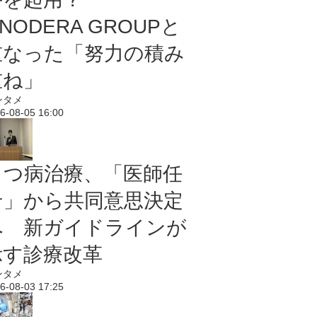
NODERA GROUPと
重なった「努力の積み
重ね」
ンタメ
6-08-05 16:00
うつ病治療、「医師任
せ」から共同意思決定
へ 新ガイドラインが
示す診療改革
ンタメ
6-08-03 17:25