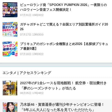
ピューロランド発「SPOOKY PUMPKIN 2026」一夜限りの
ハロウィーン音楽フェス開催決定！
07月31日 15時00分
ガチャガチャどこで買える？全国エリア別設置場所ガイド20
26
07月17日 13時00分
プリキュアのガシャポン全種類まとめ2026【名探偵プリキュ
ア最新9選】
07月16日 13時00分
エンタメ | アクセスランキング
2027年のF1全レースを現地観戦！ 航空券・宿泊費付き
「夢のシーズンチケット」が当たる
08月05日 17時48分
乃木坂46・賀喜遥香が週刊少年チャンピオンに登場！
「5年ぶん大人になった私を見ていただけたら」