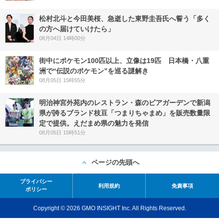
松村北斗と今田美桜、急逝した東野圭吾氏へ誓う「多く
の方へ届けていけたら」
08月04日 14時00分
街中にポケモン100匹以上、立像は19匹 日本橋・八重
洲で“伝説のポケモン”を巡る謎解き
08月05日 15時55分
明治神宮外苑内のレストラン・森のビアガーデンで新潟
県が誇るブランド枝豆「つまりちゃまめ」を販売数量限
定で提供。えだまめ県の魅力を発信
08月05日 15時51分
ページの先頭へ
プライバシー
利用規約
免責事項
ポリシー
Copyright © 2026 GMO INSIGHT Inc. All Rights Reserved.