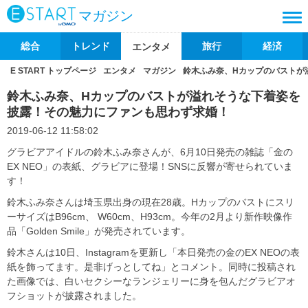
マガジン
総合
トレンド
旅行
経済
エンタメ
E START トップページ
エンタメ
マガジン
鈴木ふみ奈、Hカップのバストが
鈴木ふみ奈、Hカップのバストが溢れそうな下着姿を
披露！その魅力にファンも思わず求婚！
2019-06-12 11:58:02
グラビアアイドルの鈴木ふみ奈さんが、6月10日発売の雑誌「金の
EX NEO」の表紙、グラビアに登場！SNSに反響が寄せられていま
す！
鈴木ふみ奈さんは埼玉県出身の現在28歳。Hカップのバストにスリ
ーサイズはB96cm、 W60cm、H93cm。今年の2月より新作映像作
品「Golden Smile」が発売されています。
鈴木さんは10日、Instagramを更新し「本日発売の金のEX NEOの表
紙を飾ってます。是非げっとしてね」とコメント。同時に投稿され
た画像では、白いセクシーなランジェリーに身を包んだグラビアオ
フショットが披露されました。