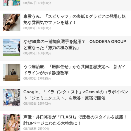
08月07日 18時00分
東雲うみ、「スピリッツ」の表紙＆グラビアに登場し妖
艶な雰囲気でファンを魅了！
08月03日 18時00分
なぜ59歳の三浦知良選手を起用？ ONODERA GROUP
と重なった「努力の積み重ね」
08月05日 16時00分
うつ病治療、「医師任せ」から共同意思決定へ 新ガイ
ドラインが示す診療改革
08月03日 17時25分
Google、「ドラゴンクエスト」×Geminiのコラボイベン
ト「ジェミニクエスト」を渋谷・原宿で開催
08月03日 18時42分
声優・井口裕香が「FLASH」で圧巻のスタイルを披露！
計18ページにわたる大特集に！
08月05日 7時00分