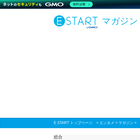
無料診断
マガジン
E START トップページ
>
エンタメ
>
マガジン
総合