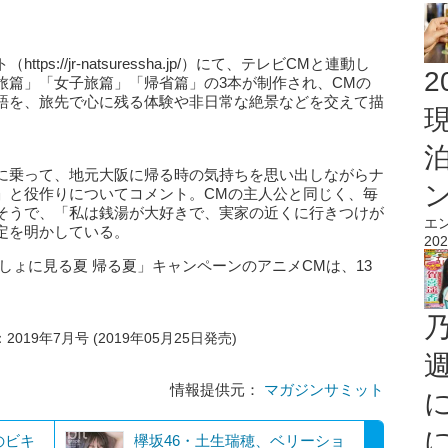
。
://jr-natsuressha.jp/）にて、テレビCMと連動し
2
旅篇」「女子旅篇」「帰省篇」の3本が制作され、CMの
語を、旅先で心に残る体験や非日常な絶景などを交えて描
に乗って、地元大阪に帰る時の気持ちを思い出しながらナ
」と役作りについてコメント。CMの主人公と同じく、毎
そうで、「私は銭湯が大好きで、実家の近くに行きつけが
エ
定を明かしている。
202
しょに見る夏 帰る夏」キャンペーンのアニメCMは、13
019年7月号 (2019年05月25日発売)
情報提供元：
マガジンサミット
のビキ
欅坂46・土生瑞穂、ベリーショ