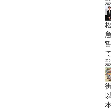
202
エ
202