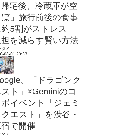
「帰宅後、冷蔵庫が空
っぽ」旅行前後の食事
に約5割がストレス
負担を減らす賢い方法
ンタメ
6-08-01 20:33
oogle、「ドラゴンク
スト」×Geminiのコ
ラボイベント「ジェミ
ニクエスト」を渋谷・
原宿で開催
ンタメ