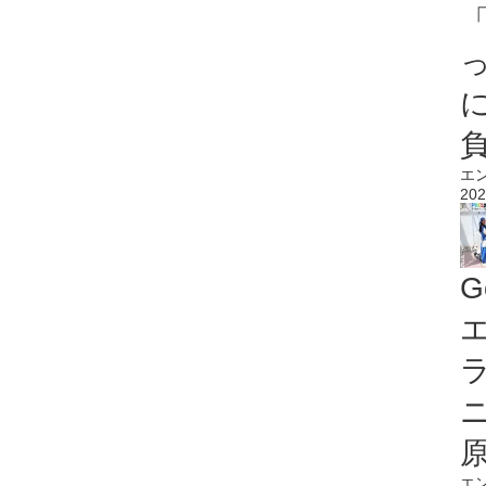
エ
202
G
エ
エ