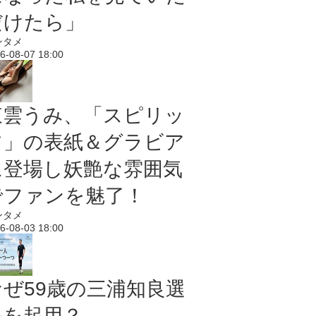
だけたら」
ンタメ
6-08-07 18:00
東雲うみ、「スピリッ
ツ」の表紙＆グラビア
に登場し妖艶な雰囲気
でファンを魅了！
ンタメ
6-08-03 18:00
なぜ59歳の三浦知良選
手を起用？