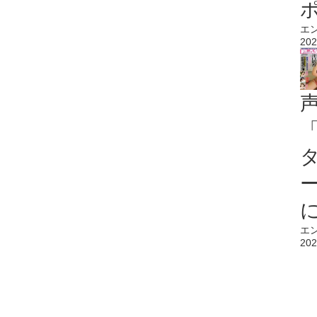
エ
202
エ
202