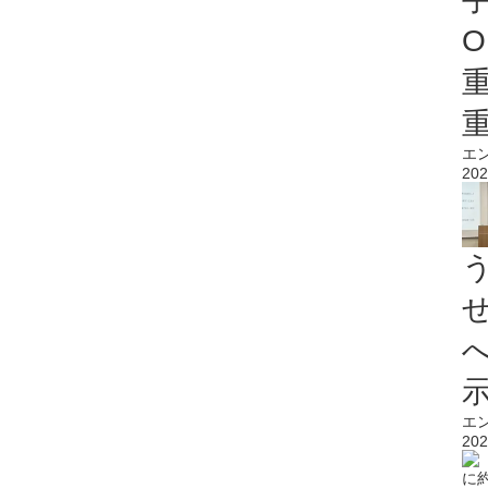
O
エ
202
エ
202