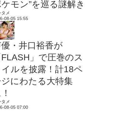
ポケモン”を巡る謎解き
ンタメ
6-08-05 15:55
声優・井口裕香が
「FLASH」で圧巻のス
タイルを披露！計18ペ
ージにわたる大特集
に！
ンタメ
6-08-05 07:00