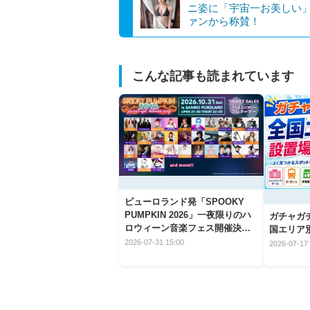
ニ姿に「宇宙一お美しい
ァンから称賛！
こんな記事も読まれています
ピューロランド発「SPOOKY
PUMPKIN 2026」一夜限りのハ
ガチャガ
ロウィーン音楽フェス開催決
国エリア別
定！
2026-07-31 15:00
2026-07-17 