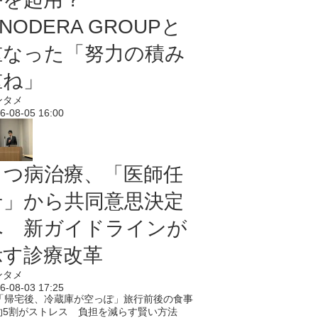
NODERA GROUPと
重なった「努力の積み
重ね」
ンタメ
6-08-05 16:00
うつ病治療、「医師任
せ」から共同意思決定
へ 新ガイドラインが
示す診療改革
ンタメ
6-08-03 17:25