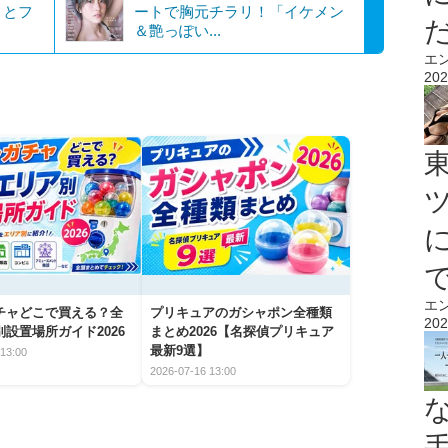
」とフ
ートで胸元チラリ！「イケメン
＆艶っぽい...
エ
202
エ
チャどこで買える？全
プリキュアのガシャポン全種類
202
設置場所ガイド2026
まとめ2026【名探偵プリキュア
最新9選】
13:00
2026-07-16 13:00