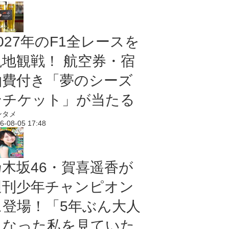
027年のF1全レースを
現地観戦！ 航空券・宿
泊費付き「夢のシーズ
ンチケット」が当たる
ンタメ
6-08-05 17:48
乃木坂46・賀喜遥香が
週刊少年チャンピオン
に登場！「5年ぶん大人
になった私を見ていた