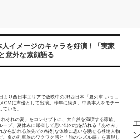
本人イメージのキャラを好演！「実家
と意外な素顔語る
3日より西日本エリアで放映中のJR西日本「夏列車 いっし
ニメCMに声優として出演。昨年に続き、中条本人をモチー
している。
それぞれの夏」をコンセプトに、大自然を満喫する家族、
エ
ループ、夏休みに帰省して思い出の地を訪れる「あやみ」
れから訪れる旅先での特別な体験に思いを馳せる登場人物
だ。夏の列車旅のワクワク感と「旅のシズル感」を表現し