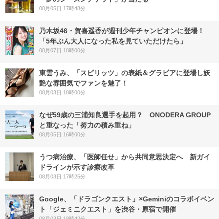
08月05日 17時48分
乃木坂46・賀喜遥香が週刊少年チャンピオンに登場！
「5年ぶん大人になった私を見ていただけたら」
08月07日 18時00分
東雲うみ、「スピリッツ」の表紙＆グラビアに登場し妖
艶な雰囲気でファンを魅了！
08月03日 18時00分
なぜ59歳の三浦知良選手を起用？ ONODERA GROUP
と重なった「努力の積み重ね」
08月05日 16時00分
うつ病治療、「医師任せ」から共同意思決定へ 新ガイ
ドラインが示す診療改革
08月03日 17時25分
Google、「ドラゴンクエスト」×Geminiのコラボイベン
ト「ジェミニクエスト」を渋谷・原宿で開催
08月03日 18時42分