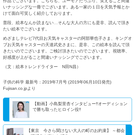
作品でございます。こちらも、ユーモアたっぷり、笑えること間違
いナッシングな一冊でございます。ある一家の１日を天気予報とか
けて面白可笑しく紹介しております。
普段、絵本なんか読まない…そんな大人の方にも是非、読んで頂き
たい絵本でございます。
めざましテレビ7代目お天気キャスターの阿部華也子さま、キングオ
ブお天気キャスターの天達武史さまに、是非、この絵本を読んで頂
きたいのでございます。ご検討頂きたいのでございます。視聴率、
好感度が上がること間違いナッシングでございます。
（文：絵本トレンドライター N田N昌）
子供の科学 最新号：2019年7月号 (2019年06月10日発売)
Fujisan.co.jpより
【動画】小島梨里杏インタビュー‼オーディション
で勝ち取ったヒロイン役‼
【東京 今さら聞けない大人の町のお約束】 ～都会