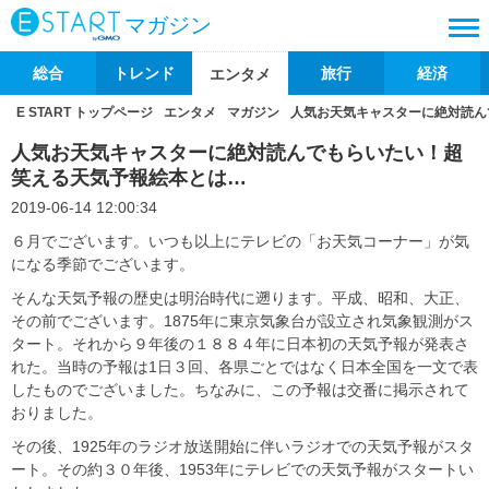
マガジン
総合
トレンド
旅行
経済
エンタメ
E START トップページ
エンタメ
マガジン
人気お天気キャスターに絶対読ん
人気お天気キャスターに絶対読んでもらいたい！超
笑える天気予報絵本とは…
2019-06-14 12:00:34
６月でございます。いつも以上にテレビの「お天気コーナー」が気
になる季節でございます。
そんな天気予報の歴史は明治時代に遡ります。平成、昭和、大正、
その前でございます。1875年に東京気象台が設立され気象観測がス
タート。それから９年後の１８８４年に日本初の天気予報が発表さ
れた。当時の予報は1日３回、各県ごとではなく日本全国を一文で表
したものでございました。ちなみに、この予報は交番に掲示されて
おりました。
その後、1925年のラジオ放送開始に伴いラジオでの天気予報がスタ
ート。その約３０年後、1953年にテレビでの天気予報がスタートい