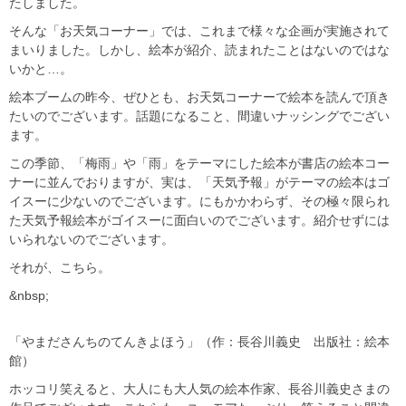
たしました。
そんな「お天気コーナー」では、これまで様々な企画が実施されて
まいりました。しかし、絵本が紹介、読まれたことはないのではな
いかと…。
絵本ブームの昨今、ぜひとも、お天気コーナーで絵本を読んで頂き
たいのでございます。話題になること、間違いナッシングでござい
ます。
この季節、「梅雨」や「雨」をテーマにした絵本が書店の絵本コー
ナーに並んでおりますが、実は、「天気予報」がテーマの絵本はゴ
イスーに少ないのでございます。にもかかわらず、その極々限られ
た天気予報絵本がゴイスーに面白いのでございます。紹介せずには
いられないのでございます。
それが、こちら。
&nbsp;
「やまださんちのてんきよほう」（作：長谷川義史 出版社：絵本
館）
ホッコリ笑えると、大人にも大人気の絵本作家、長谷川義史さまの