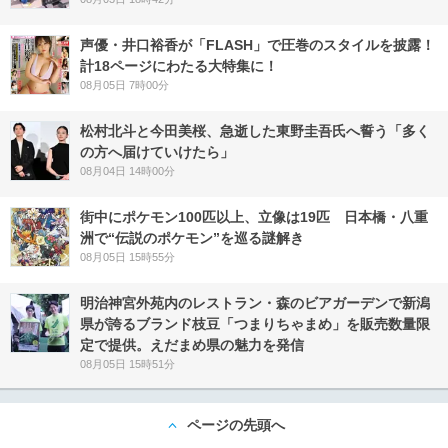
声優・井口裕香が「FLASH」で圧巻のスタイルを披露！
計18ページにわたる大特集に！
08月05日 7時00分
松村北斗と今田美桜、急逝した東野圭吾氏へ誓う「多く
の方へ届けていけたら」
08月04日 14時00分
街中にポケモン100匹以上、立像は19匹 日本橋・八重
洲で“伝説のポケモン”を巡る謎解き
08月05日 15時55分
明治神宮外苑内のレストラン・森のビアガーデンで新潟
県が誇るブランド枝豆「つまりちゃまめ」を販売数量限
定で提供。えだまめ県の魅力を発信
08月05日 15時51分
ページの先頭へ