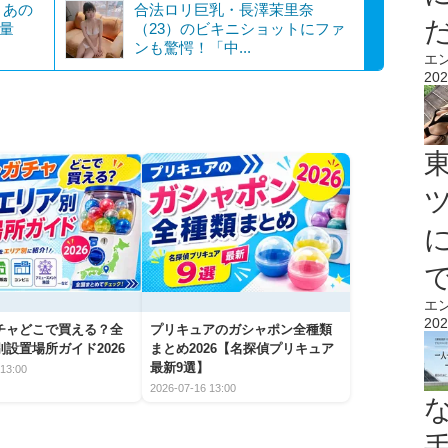
！あの
合法ロリ巨乳・長澤茉里奈
軽量
（23）のビキニショットにファ
ンも驚愕！「中...
エ
202
エ
202
チャどこで買える？全
プリキュアのガシャポン全種類
設置場所ガイド2026
まとめ2026【名探偵プリキュア
最新9選】
13:00
2026-07-16 13:00