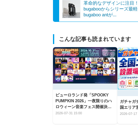
革命的なデザインに注目
bugabooからシリーズ最
bugaboo antが...
こんな記事も読まれています
ピューロランド発「SPOOKY
PUMPKIN 2026」一夜限りのハ
ガチャガ
ロウィーン音楽フェス開催決
国エリア別
定！
2026-07-31 15:00
2026-07-17 