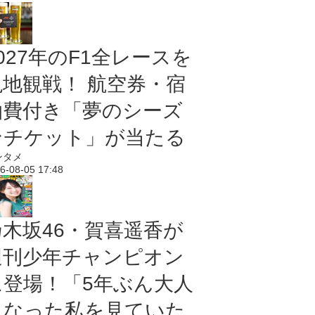
027年のF1全レースを
現地観戦！ 航空券・宿
泊費付き「夢のシーズ
ンチケット」が当たる
ンタメ
6-08-05 17:48
乃木坂46・賀喜遥香が
週刊少年チャンピオン
に登場！「5年ぶん大人
になった私を見ていた