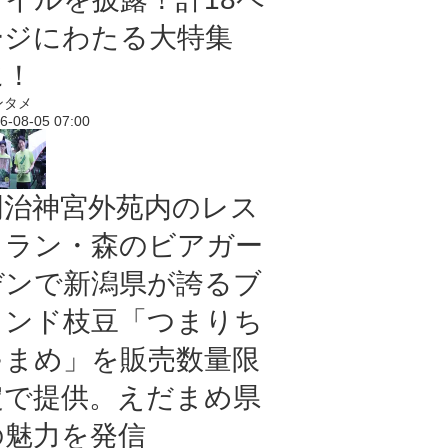
ージにわたる大特集
に！
ンタメ
6-08-05 07:00
明治神宮外苑内のレス
トラン・森のビアガー
デンで新潟県が誇るブ
ランド枝豆「つまりち
ゃまめ」を販売数量限
定で提供。えだまめ県
の魅力を発信