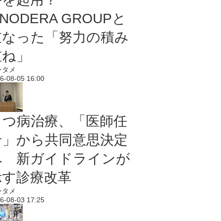
NODERA GROUPと
重なった「努力の積み
重ね」
ンタメ
6-08-05 16:00
うつ病治療、「医師任
せ」から共同意思決定
へ 新ガイドラインが
示す診療改革
ンタメ
6-08-03 17:25