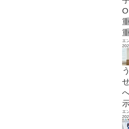
O
エ
202
エ
202