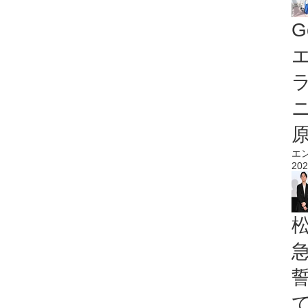
G
エ
エ
202