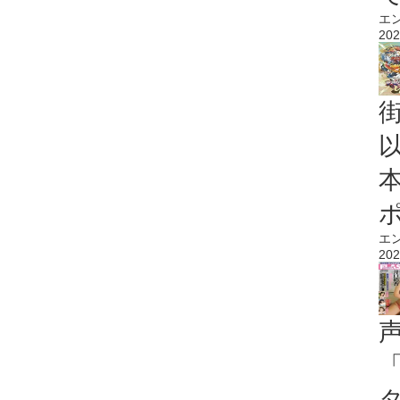
エ
202
エ
202