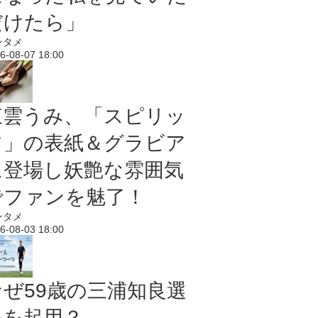
だけたら」
ンタメ
6-08-07 18:00
東雲うみ、「スピリッ
ツ」の表紙＆グラビア
に登場し妖艶な雰囲気
でファンを魅了！
ンタメ
6-08-03 18:00
なぜ59歳の三浦知良選
手を起用？