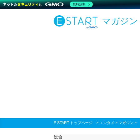
無料診断
マガジン
E START トップページ
>
エンタメ
>
マガジン
総合