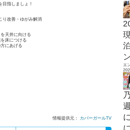
を目指しましょ！
こり改善・ゆがみ解消
2
らを天井に向ける
腕を床につける
の方にあげる
エ
202
情報提供元：
カバーガールTV