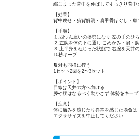
縮こまった背中を伸ばしてすっきり背中
【効果】
背中痩せ・猫背解消・肩甲骨ほぐし・肩
【手順】
１.四つん這いの姿勢になり 左の手のひ
２.左腕を体の下に通し こめかみ・肩・
３.上半身をねじった状態で 右腕を天井
10秒キープ
反対も同様に行う
1セット2回を2〜3セット
【ポイント】
目線は天井の方へ向ける
膝や腰はなるべく動かさず 体勢をキープ
【注意】
体に痛みを感じたり異常を感じた場合は
エクササイズを中止してください