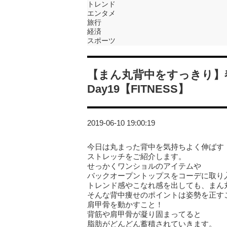
トレンド
エンタメ
旅行
経済
スポーツ
【まん丸背中をすっきり】
Day19【FITNESS】
2019-06-10 19:00:19
今日は丸まった背中を気持ちよく伸ばす
ストレッチをご紹介します。
せっかくワンショルのアイテムや
バックオープントップスをコーデに取り
トレンド感やこなれ感を出しても、まん
そんな背中痩せのポイントは姿勢を正す
肩甲骨を動かすこと！
背筋や肩甲骨が凝り固まってると
脂肪がどんどん蓄積されていきます。