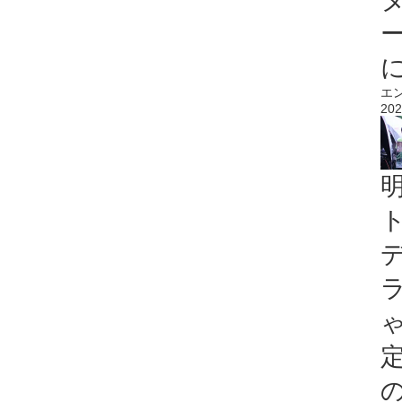
エ
202