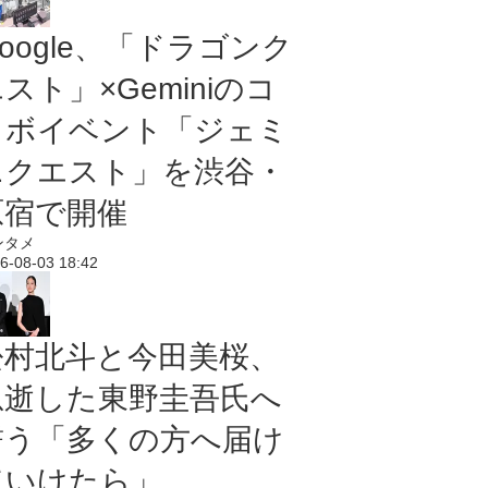
oogle、「ドラゴンク
スト」×Geminiのコ
ラボイベント「ジェミ
ニクエスト」を渋谷・
原宿で開催
ンタメ
6-08-03 18:42
松村北斗と今田美桜、
急逝した東野圭吾氏へ
誓う「多くの方へ届け
ていけたら」