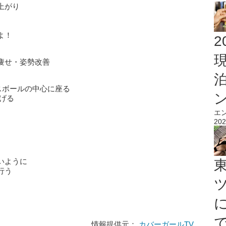
上がり
よ！
2
痩せ・姿勢改善
ンスボールの中心に座る
げる
エ
202
いように
行う
情報提供元：
カバーガールTV