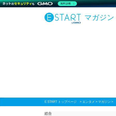
無料診断
マガジン
E START トップページ
>
エンタメ
>
マガジン
総合