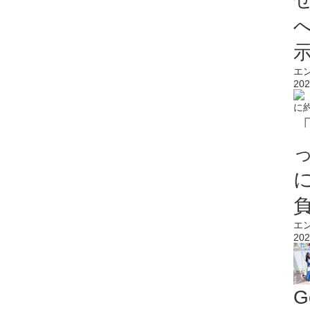
エ
202
エ
202
G