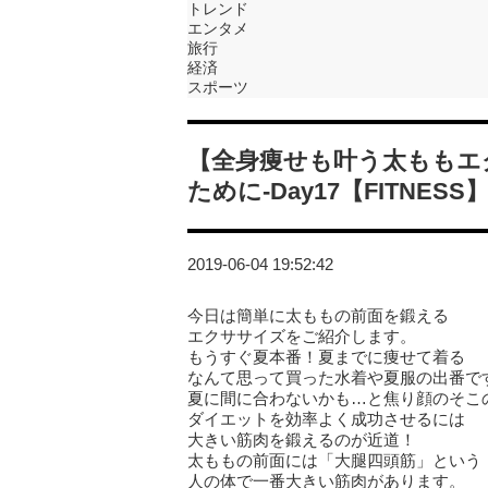
トレンド
エンタメ
旅行
経済
スポーツ
【全身痩せも叶う太ももエ
ために-Day17【FITNESS
2019-06-04 19:52:42
今日は簡単に太ももの前面を鍛える
エクササイズをご紹介します。
もうすぐ夏本番！夏までに痩せて着る
なんて思って買った水着や夏服の出番で
夏に間に合わないかも…と焦り顔のそこ
ダイエットを効率よく成功させるには
大きい筋肉を鍛えるのが近道！
太ももの前面には「大腿四頭筋」という
人の体で一番大きい筋肉があります。