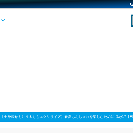
>
【全身痩せも叶う太ももエクササイズ】春夏もおしゃれを楽しむために-Day17【FIT