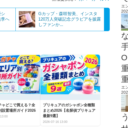
エ
202
優シ
Gカップ・森咲智美、インスタ
桃李へ
120万人突破記念グラビアを披露
しファンか...
O
エ
202
チャどこで買える？全
プリキュアのガシャポン全種類
設置場所ガイド2026
まとめ2026【名探偵プリキュア
最新9選】
13:00
2026-07-16 13:00