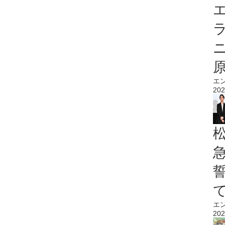
エ
エ
202
エ
202