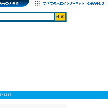
NESS】