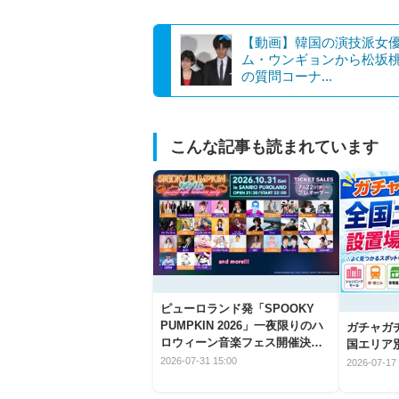
【動画】韓国の演技派女
ム・ウンギョンから松坂
の質問コーナ...
こんな記事も読まれています
ピューロランド発「SPOOKY
PUMPKIN 2026」一夜限りのハ
ガチャガ
ロウィーン音楽フェス開催決
国エリア別
定！
2026-07-31 15:00
2026-07-17 