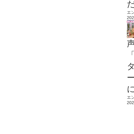
エ
202
エ
202