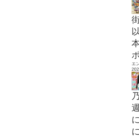
エ
202