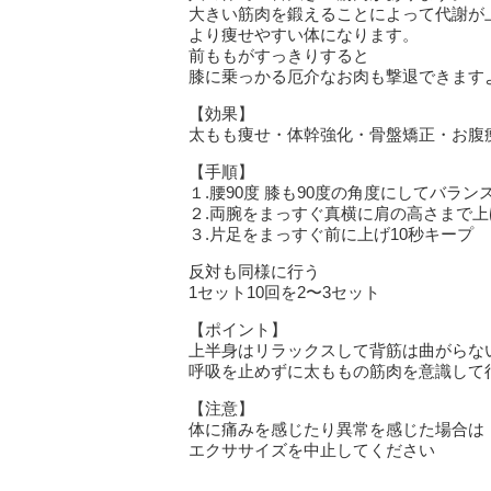
大きい筋肉を鍛えることによって代謝が
より痩せやすい体になります。
前ももがすっきりすると
膝に乗っかる厄介なお肉も撃退できます
【効果】
太もも痩せ・体幹強化・骨盤矯正・お腹
【手順】
１.腰90度 膝も90度の角度にしてバラ
２.両腕をまっすぐ真横に肩の高さまで上
３.片足をまっすぐ前に上げ10秒キープ
反対も同様に行う
1セット10回を2〜3セット
【ポイント】
上半身はリラックスして背筋は曲がらな
呼吸を止めずに太ももの筋肉を意識して
【注意】
体に痛みを感じたり異常を感じた場合は
エクササイズを中止してください