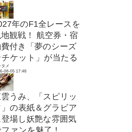
027年のF1全レースを
現地観戦！ 航空券・宿
泊費付き「夢のシーズ
ンチケット」が当たる
ンタメ
6-08-05 17:48
東雲うみ、「スピリッ
ツ」の表紙＆グラビア
に登場し妖艶な雰囲気
でファンを魅了！