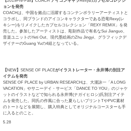
【
2019Pre-Fall
】
COACH
アイコンキャラ
Rexy
のカプセルコレクシ
ョンを発売
COACH
は、中国を拠点に活躍するコンテンポラリーアーティストと
コラボし、同ブランドのアイコンキャラクターである恐竜
Rexy
(レ
キシー)をリメイクしたカプセルコレクション「
REXY REMIX
」を発
売した。参加したアーティストは、彫刻作品で有名な
Sui Jianguo
、
音楽ユニットの
Yeti Out
、現代墨絵画の
Zhu Jingyi
、グラフィックデ
ザイナーの
Guang Yu
の
4
組となっている。
【
NEW
】
SENSE OF PLACE
がイラストレーター・永井博の別注ア
イテムを発売
SENSE OF PLACE by URBAN RESEARCH
は、大瀧詠一「
A LONG
VACATION
」やサニーデイ・サービス「
DANCE TO YOU
」のジャケ
ットのイラストなどで知られる永井博(ナガイヒロシ)氏別注アイテ
ムを発売した。同氏の作風に合った夏らしいプリント
T
や
PVC
素材
のトートなどを展開し、購入特典としてオリジナルコースターも手
に入るとのこと。
5.28