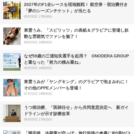
2027年のF1全レースを現地観戦！ 航空券・宿泊費付き
「夢のシーズンチケット」が当たる
08月05日 17時48分
東雲うみ、「スピリッツ」の表紙＆グラビアに登場し妖
艶な雰囲気でファンを魅了！
08月03日 18時00分
なぜ59歳の三浦知良選手を起用？ ONODERA GROUP
と重なった「努力の積み重ね」
08月05日 16時00分
東雲うみが「ヤングキング」のグラビアで泡まみれに！
その他のPPEメンバーも登場！
07月31日 19時00分
うつ病治療、「医師任せ」から共同意思決定へ 新ガイ
ドラインが示す診療改革
08月03日 17時25分
「帰宅後、冷蔵庫が空っぽ」旅行前後の食事に約5割がス