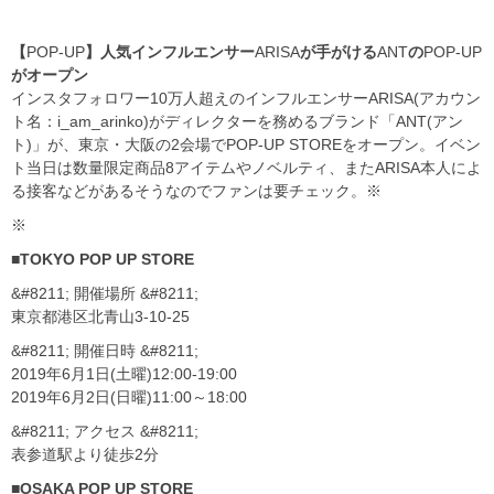
【
POP-UP
】人気インフルエンサー
ARISA
が手がける
ANT
の
POP-UP
がオープン
インスタフォロワー
10
万人超えのインフルエンサー
ARISA
(アカウン
ト名：
i_am_arinko
)がディレクターを務めるブランド「
ANT
(アン
ト)」が、東京・大阪の
2
会場で
POP-UP STORE
をオープン。イベン
ト当日は数量限定商品
8
アイテムやノベルティ、また
ARISA
本人によ
る接客などがあるそうなのでファンは要チェック。※
※
■TOKYO POP UP STORE
&#8211;
開催場所
&#8211;
東京都港区北青山
3-10-25
&#8211;
開催日時
&#8211;
2019
年
6
月
1
日(土曜)
12:00-19:00
2019
年
6
月
2
日(日曜)
11:00
～
18:00
&#8211;
アクセス
&#8211;
表参道駅より徒歩
2
分
■OSAKA POP UP STORE