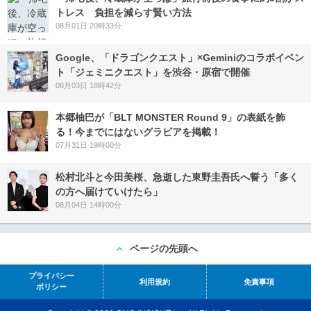
トレス 負担を減らす賢い方法
08月01日 20時33分
Google、「ドラゴンクエスト」×Geminiのコラボイベン
ト「ジェミニクエスト」を渋谷・原宿で開催
08月03日 18時42分
本郷柚巴が「BLT MONSTER Round 9」の表紙を飾
る！今までにはないグラビアを掲載！
07月31日 19時00分
松村北斗と今田美桜、急逝した東野圭吾氏へ誓う「多く
の方へ届けていけたら」
08月04日 14時00分
ページの先頭へ
プライバシー
利用規約
免責事項
ポリシー