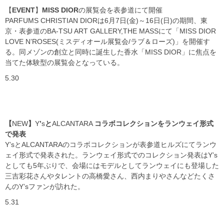
【
EVENT
】
MISS DIOR
の展覧会を表参道にて開催
PARFUMS CHRISTIAN DIOR
は
6
月
7
日(金)～
16
日(日)の期間、東
京・表参道の
BA-TSU ART GALLERY
,
THE MASS
にて「
MISS DIOR
LOVE N
’
ROSES
(ミスディオール展覧会
/
ラブ＆ローズ)」を開催す
る。同メゾンの創立と同時に誕生した香水「
MISS DIOR
」に焦点を
当てた体験型の展覧会となっている。
5.30
【
NEW
】
Y
’
s
と
ALCANTARA
コラボコレクションをランウェイ形式
で発表
Y
’
s
と
ALCANTARA
のコラボコレクションが表参道ヒルズにてランウ
ェイ形式で発表された。ランウェイ形式でのコレクション発表は
Y
’
s
としても
5
年ぶりで、会場にはモデルとしてランウェイにも登場した
三吉彩花さんやタレントの高橋愛さん、西内まりやさんなどたくさ
んの
Y
’
s
ファンが訪れた。
5.31