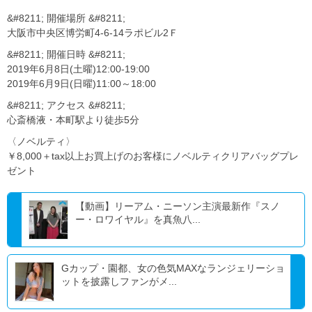
&#8211;
開催場所
&#8211;
大阪市中央区博労町
4-6-14
ラポビル
2
Ｆ
&#8211;
開催日時
&#8211;
2019
年
6
月
8
日(土曜)
12:00-19:00
2019
年
6
月
9
日(日曜)
11:00
～
18:00
&#8211;
アクセス
&#8211;
心斎橋液・本町駅より徒歩
5
分
〈ノベルティ〉
￥
8
,
000
＋
tax
以上お買上げのお客様にノベルティクリアバッグプレ
ゼント
【動画】リーアム・ニーソン主演最新作『スノ
ー・ロワイヤル』を真魚八...
Gカップ・園都、女の色気MAXなランジェリーショ
ットを披露しファンがメ...