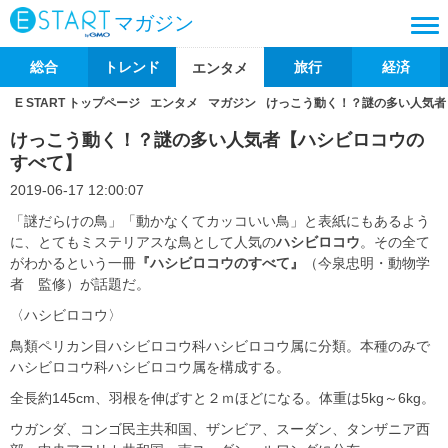
マガジン
総合
トレンド
旅行
経済
エンタメ
E START トップページ
エンタメ
マガジン
けっこう動く！？謎の多い人気者
けっこう動く！？謎の多い人気者【ハシビロコウの
すべて】
2019-06-17 12:00:07
「謎だらけの鳥」「動かなくてカッコいい鳥」と表紙にもあるよう
に、とてもミステリアスな鳥として人気の
ハシビロコウ
。その全て
がわかるという一冊
『ハシビロコウのすべて』
（今泉忠明・動物学
者 監修）が話題だ。
〈ハシビロコウ〉
鳥類ペリカン目ハシビロコウ科ハシビロコウ属に分類。本種のみで
ハシビロコウ科ハシビロコウ属を構成する。
全長約145cm、羽根を伸ばすと２ｍほどになる。体重は5kg～6kg。
ウガンダ、コンゴ民主共和国、ザンビア、スーダン、タンザニア西