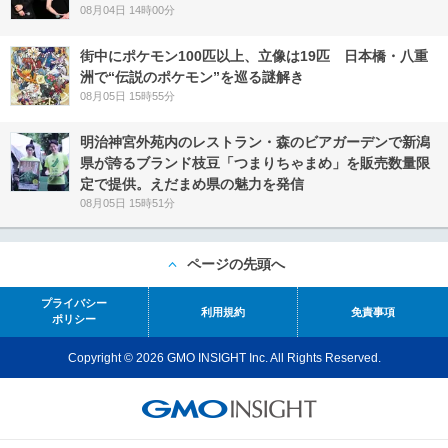
08月04日 14時00分
街中にポケモン100匹以上、立像は19匹 日本橋・八重
洲で“伝説のポケモン”を巡る謎解き
08月05日 15時55分
明治神宮外苑内のレストラン・森のビアガーデンで新潟
県が誇るブランド枝豆「つまりちゃまめ」を販売数量限
定で提供。えだまめ県の魅力を発信
08月05日 15時51分
ページの先頭へ
プライバシー
利用規約
免責事項
ポリシー
Copyright © 2026 GMO INSIGHT Inc. All Rights Reserved.