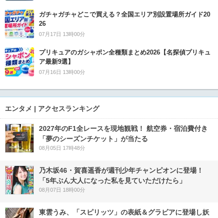
ガチャガチャどこで買える？全国エリア別設置場所ガイド20
26
07月17日 13時00分
プリキュアのガシャポン全種類まとめ2026【名探偵プリキュ
ア最新9選】
07月16日 13時00分
エンタメ | アクセスランキング
2027年のF1全レースを現地観戦！ 航空券・宿泊費付き
「夢のシーズンチケット」が当たる
08月05日 17時48分
乃木坂46・賀喜遥香が週刊少年チャンピオンに登場！
「5年ぶん大人になった私を見ていただけたら」
08月07日 18時00分
東雲うみ、「スピリッツ」の表紙＆グラビアに登場し妖