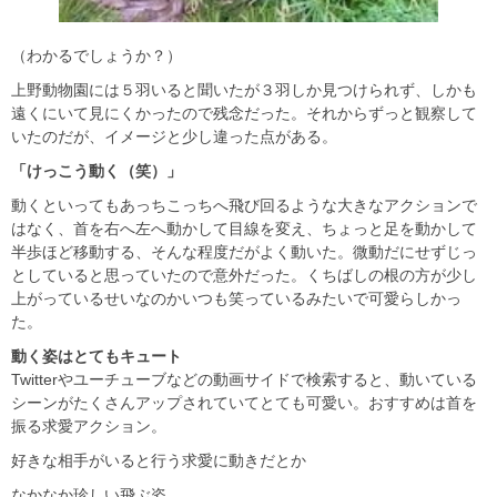
（わかるでしょうか？）
上野動物園には５羽いると聞いたが３羽しか見つけられず、しかも
遠くにいて見にくかったので残念だった。それからずっと観察して
いたのだが、イメージと少し違った点がある。
「けっこう動く（笑）」
動くといってもあっちこっちへ飛び回るような大きなアクションで
はなく、首を右へ左へ動かして目線を変え、ちょっと足を動かして
半歩ほど移動する、そんな程度だがよく動いた。微動だにせずじっ
としていると思っていたので意外だった。くちばしの根の方が少し
上がっているせいなのかいつも笑っているみたいで可愛らしかっ
た。
動く姿はとてもキュート
Twitterやユーチューブなどの動画サイドで検索すると、動いている
シーンがたくさんアップされていてとても可愛い。おすすめは首を
振る求愛アクション。
好きな相手がいると行う求愛に動きだとか
なかなか珍しい飛ぶ姿