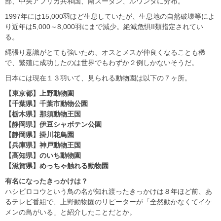
部、中央アフリカ共和国、南スーダン、ルワンダに分布。
1997年には15,000羽ほど生息していたが、生息地の自然破壊等によ
り近年は5,000～8,000羽にまで減少。絶滅危惧II類指定されてい
る。
縄張り意識がとても強いため、オスとメスが仲良くなることも稀
で、繁殖に成功したのは世界でもわずか２例しかないそうだ。
日本には現在１３羽いて、見られる動物園は以下の７ヶ所。
【東京都】上野動物園
【千葉県】千葉市動物公園
【栃木県】那須動物王国
【静岡県】伊豆シャボテン公園
【静岡県】掛川花鳥園
【兵庫県】神戸動物王国
【高知県】のいち動物園
【滋賀県】めっちゃ触れる動物園
有名になったきっかけは？
ハシビロコウという鳥の名が知れ渡ったきっかけは８年ほど前、あ
るテレビ番組で、上野動物園のリピーターが「全然動かなくてイケ
メンの鳥がいる」と紹介したことだとか。