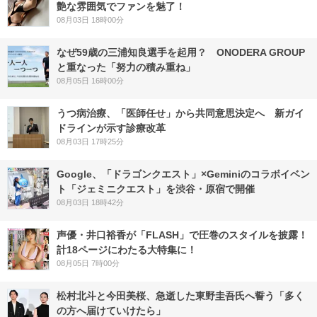
艶な雰囲気でファンを魅了！
08月03日 18時00分
なぜ59歳の三浦知良選手を起用？ ONODERA GROUP
と重なった「努力の積み重ね」
08月05日 16時00分
うつ病治療、「医師任せ」から共同意思決定へ 新ガイ
ドラインが示す診療改革
08月03日 17時25分
Google、「ドラゴンクエスト」×Geminiのコラボイベン
ト「ジェミニクエスト」を渋谷・原宿で開催
08月03日 18時42分
声優・井口裕香が「FLASH」で圧巻のスタイルを披露！
計18ページにわたる大特集に！
08月05日 7時00分
松村北斗と今田美桜、急逝した東野圭吾氏へ誓う「多く
の方へ届けていけたら」