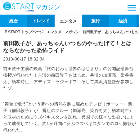
マガジン
総合
トレンド
旅行
経済
エンタメ
E START トップページ
エンタメ
マガジン
前田敦子が、あっちゃんいつもの
前田敦子が、あっちゃんいつものやったげて！とは
ならなかった恐怖ライド
2019-06-17 18:32:34
前田敦子主演の映画『旅のおわり世界のはじまり』の公開記念舞台
挨拶が行われた！主演の前田敦子をはじめ、共演の加瀬亮、染谷将
太、柄本時生、アディズ・ラジャボフ、そして黒沢清監督が参加し
たゾ。
“舞台で歌う”という夢への情熱を胸に秘めたテレビリポーター・葉
子（前田敦子）が、番組のクルー（加瀬亮、染谷将太、柄本時生）
と取材のためにウズベキスタンを訪れ、異国での様々な出会いによ
って成長していく。約1ヶ月間に及ぶウズベキスタンでのロケ撮影が
行われた。