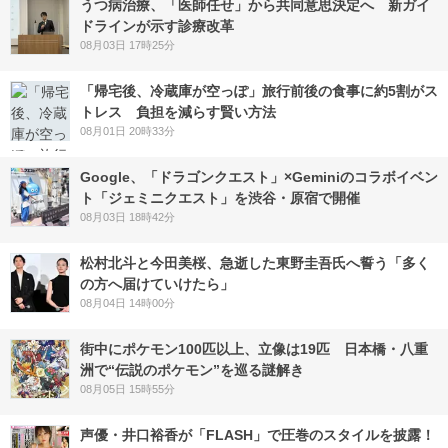
うつ病治療、「医師任せ」から共同意思決定へ 新ガイ
ドラインが示す診療改革
08月03日 17時25分
「帰宅後、冷蔵庫が空っぽ」旅行前後の食事に約5割がス
トレス 負担を減らす賢い方法
08月01日 20時33分
Google、「ドラゴンクエスト」×Geminiのコラボイベン
ト「ジェミニクエスト」を渋谷・原宿で開催
08月03日 18時42分
松村北斗と今田美桜、急逝した東野圭吾氏へ誓う「多く
の方へ届けていけたら」
08月04日 14時00分
街中にポケモン100匹以上、立像は19匹 日本橋・八重
洲で“伝説のポケモン”を巡る謎解き
08月05日 15時55分
声優・井口裕香が「FLASH」で圧巻のスタイルを披露！