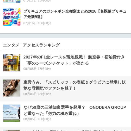
07月17日 13時00分
プリキュアのガシャポン全種類まとめ2026【名探偵プリキュ
ア最新9選】
07月16日 13時00分
エンタメ | アクセスランキング
2027年のF1全レースを現地観戦！ 航空券・宿泊費付き
「夢のシーズンチケット」が当たる
08月05日 17時48分
東雲うみ、「スピリッツ」の表紙＆グラビアに登場し妖
艶な雰囲気でファンを魅了！
08月03日 18時00分
なぜ59歳の三浦知良選手を起用？ ONODERA GROUP
と重なった「努力の積み重ね」
08月05日 16時00分