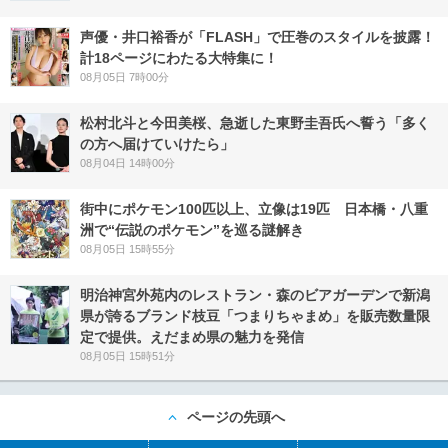
声優・井口裕香が「FLASH」で圧巻のスタイルを披露！
計18ページにわたる大特集に！
08月05日 7時00分
松村北斗と今田美桜、急逝した東野圭吾氏へ誓う「多く
の方へ届けていけたら」
08月04日 14時00分
街中にポケモン100匹以上、立像は19匹 日本橋・八重
洲で“伝説のポケモン”を巡る謎解き
08月05日 15時55分
明治神宮外苑内のレストラン・森のビアガーデンで新潟
県が誇るブランド枝豆「つまりちゃまめ」を販売数量限
定で提供。えだまめ県の魅力を発信
08月05日 15時51分
ページの先頭へ