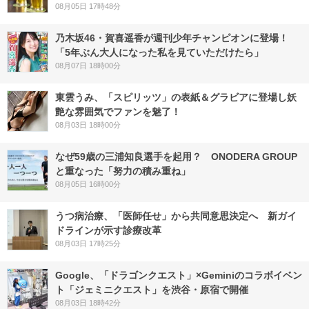
08月05日 17時48分
乃木坂46・賀喜遥香が週刊少年チャンピオンに登場！
「5年ぶん大人になった私を見ていただけたら」
08月07日 18時00分
東雲うみ、「スピリッツ」の表紙＆グラビアに登場し妖
艶な雰囲気でファンを魅了！
08月03日 18時00分
なぜ59歳の三浦知良選手を起用？ ONODERA GROUP
と重なった「努力の積み重ね」
08月05日 16時00分
うつ病治療、「医師任せ」から共同意思決定へ 新ガイ
ドラインが示す診療改革
08月03日 17時25分
Google、「ドラゴンクエスト」×Geminiのコラボイベン
ト「ジェミニクエスト」を渋谷・原宿で開催
08月03日 18時42分