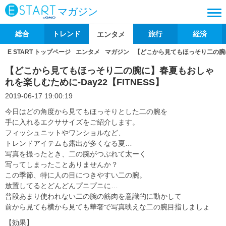
マガジン
総合
トレンド
旅行
経済
エンタメ
E START トップページ
エンタメ
マガジン
【どこから見てもほっそり二の腕に】
【どこから見てもほっそり二の腕に】春夏もおしゃ
れを楽しむために-Day22【FITNESS】
2019-06-17 19:00:19
今日はどの角度から見てもほっそりとした二の腕を
手に入れるエクササイズをご紹介します。
フィッシュニットやワンショルなど、
トレンドアイテムも露出が多くなる夏…
写真を撮ったとき、二の腕がつぶれて太ーく
写ってしまったことありませんか？
この季節、特に人の目につきやすい二の腕。
放置してるとどんどんプニプニに…
普段あまり使われない二の腕の筋肉を意識的に動かして
前から見ても横から見ても華奢で写真映えな二の腕目指しましょ
【効果】