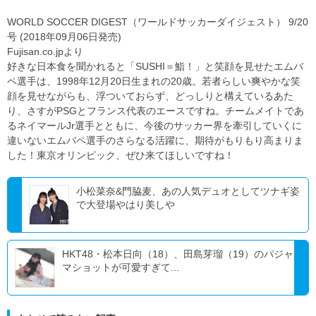
WORLD SOCCER DIGEST（ワールドサッカーダイジェスト） 9/20
号 (2018年09月06日発売)
Fujisan.co.jpより
好きな日本食を聞かれると「SUSHI＝鮨！」と笑顔を見せたエムバ
ペ選手は、1998年12月20日生まれの20歳。若者らしい爽やかな笑
顔を見せながらも、浮ついておらず、どっしりと構えているあた
り、さすがPSGとフランス代表のエースですね。チームメイトであ
るネイマールJr選手とともに、今後のサッカー界を牽引していくに
違いないエムバペ選手のさらなる活躍に、期待がもりもり高まりま
した！東京オリンピック、ぜひ来てほしいですね！
小松菜奈&門脇麦、あの人気デュオとしてツナギ姿
で大登場やはり美しや
HKT48・松本日向（18）、田島芽瑠（19）のパジャ
マショットが可愛すぎて...