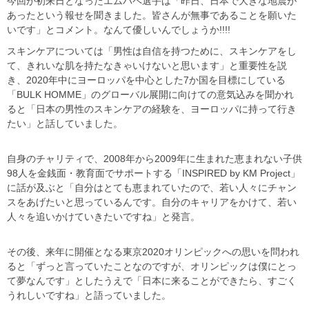
今回が初来日となったエムバペ選手は「昨日、日本で大きな地震が
あったという報せを聞きました。皆さんが無事であることを願いた
いです」とコメント。なんて優しいんでしょうか!!!!
スキンケアについては「男性は自信を持つために、スキンケアをし
て、きれいな肌を持たなきゃいけないと思います」と重要性を説
き、2020年中にヨーロッパを中心とした7か国を目標にしている
「BULK HOMME」のグローバル展開に向けての意気込みを聞かれ
ると「日本の男性のスキンケアの経験を、ヨーロッパに持って行き
たい」と話していました。
自身のチャリティで、2008年から2009年に生まれた恵まれない子供
98人を金銭面・教育面でサポートする「INSPIRED by KM Project」
に話が及ぶと「自分はとても恵まれていたので、若い人々にチャン
スをあげたいと思っているんです。自分のキャリアをかけて、若い
人々を追いかけていきたいですね」と発言。
その後、来年に開催となる東京2020オリンピックへの思いを問われ
ると「ずっと言っていたことなのですが、オリンピックは僕にとっ
て夢なんです」としたうえで「日本に来ることができたら、すごく
うれしいですね」と語っていました。