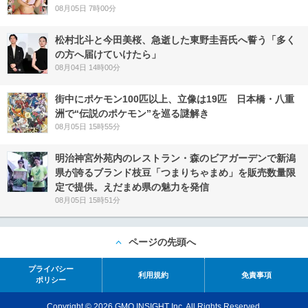
08月05日 7時00分
松村北斗と今田美桜、急逝した東野圭吾氏へ誓う「多く
の方へ届けていけたら」
08月04日 14時00分
街中にポケモン100匹以上、立像は19匹 日本橋・八重
洲で“伝説のポケモン”を巡る謎解き
08月05日 15時55分
明治神宮外苑内のレストラン・森のビアガーデンで新潟
県が誇るブランド枝豆「つまりちゃまめ」を販売数量限
定で提供。えだまめ県の魅力を発信
08月05日 15時51分
ページの先頭へ
プライバシー
利用規約
免責事項
ポリシー
Copyright © 2026 GMO INSIGHT Inc. All Rights Reserved.