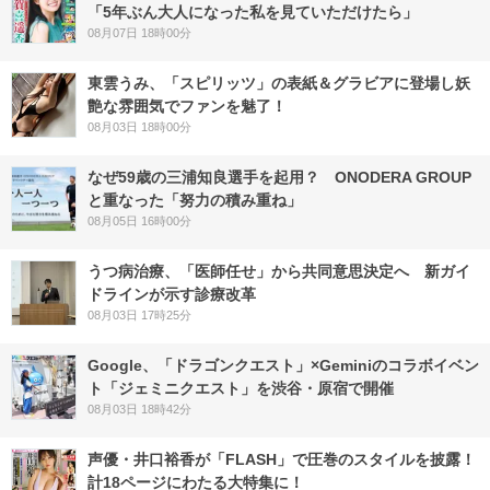
「5年ぶん大人になった私を見ていただけたら」
08月07日 18時00分
東雲うみ、「スピリッツ」の表紙＆グラビアに登場し妖
艶な雰囲気でファンを魅了！
08月03日 18時00分
なぜ59歳の三浦知良選手を起用？ ONODERA GROUP
と重なった「努力の積み重ね」
08月05日 16時00分
うつ病治療、「医師任せ」から共同意思決定へ 新ガイ
ドラインが示す診療改革
08月03日 17時25分
Google、「ドラゴンクエスト」×Geminiのコラボイベン
ト「ジェミニクエスト」を渋谷・原宿で開催
08月03日 18時42分
声優・井口裕香が「FLASH」で圧巻のスタイルを披露！
計18ページにわたる大特集に！