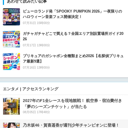
あわせて読みたい記事
ピューロランド発「SPOOKY PUMPKIN 2026」一夜限りの
ハロウィーン音楽フェス開催決定！
07月31日 15時00分
ガチャガチャどこで買える？全国エリア別設置場所ガイド20
26
07月17日 13時00分
プリキュアのガシャポン全種類まとめ2026【名探偵プリキュ
ア最新9選】
07月16日 13時00分
エンタメ | アクセスランキング
2027年のF1全レースを現地観戦！ 航空券・宿泊費付き
「夢のシーズンチケット」が当たる
08月05日 17時48分
乃木坂46・賀喜遥香が週刊少年チャンピオンに登場！