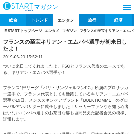
マガジン
総合
トレンド
旅行
経済
エンタメ
E START トップページ
エンタメ
マガジン
フランスの至宝キリアン・エムバ
フランスの至宝キリアン・エムバペ選手が初来日し
たよ！
2019-06-20 15:52:11
ついに来日してくれましたよ。PSGとフランス代表のエースであ
る、キリアン・エムバペ選手が！
フランス1部リーグ「パリ・サンジェルマンFC」所属のプロサッカ
ー選手で、フランス代表としても活躍しているキリアン・エムバペ
選手が19日、メンズスキンケアブランド「BULK HOMME」のグロ
ーバルアンバサダーに就任しました！サッカーファンなら知らぬ者
はいないエンバぺ選手のお茶目な姿も垣間見えた記者会見の模様、
詳報します。