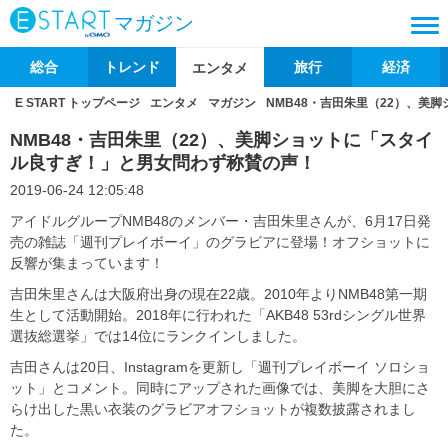
マガジン
総合
トレンド
旅行
経済
エンタメ
E START トップページ
エンタメ
マガジン
NMB48・吉田朱里（22）、美
NMB48・吉田朱里（22）、美脚ショットに「スタイ
ル良すぎ！」と男女問わず称賛の声！
2019-06-24 12:05:48
アイドルグループNMB48のメンバー・吉田朱里さんが、6月17日発
売の雑誌「週刊プレイボーイ」のグラビアに登場！オフショットに
反響が集まっています！
吉田朱里さんは大阪府出身の現在22歳。2010年よりNMB48第一期
生として活動開始。2018年に行われた「AKB48 53rdシングル世界
選抜総選挙」では14位にランクインしました。
吉田さんは20日、Instagramを更新し「週刊プレイボーイ ソロショ
ット」とコメント。同時にアップされた画像では、美脚を大胆にさ
らけ出した黒い衣装のグラビアオフショットが複数披露されまし
た。