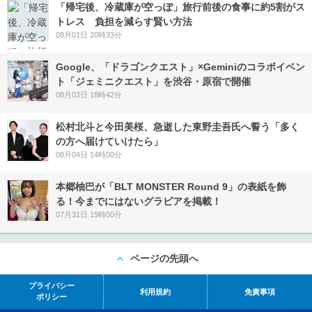
「帰宅後、冷蔵庫が空っぽ」旅行前後の食事に約5割がス
トレス 負担を減らす賢い方法
08月01日 20時33分
Google、「ドラゴンクエスト」×Geminiのコラボイベン
ト「ジェミニクエスト」を渋谷・原宿で開催
08月03日 18時42分
松村北斗と今田美桜、急逝した東野圭吾氏へ誓う「多く
の方へ届けていけたら」
08月04日 14時00分
本郷柚巴が「BLT MONSTER Round 9」の表紙を飾
る！今までにはないグラビアを掲載！
07月31日 19時00分
ページの先頭へ
プライバシー
利用規約
免責事項
ポリシー