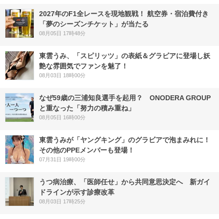
2027年のF1全レースを現地観戦！ 航空券・宿泊費付き
「夢のシーズンチケット」が当たる
08月05日 17時48分
東雲うみ、「スピリッツ」の表紙＆グラビアに登場し妖
艶な雰囲気でファンを魅了！
08月03日 18時00分
なぜ59歳の三浦知良選手を起用？ ONODERA GROUP
と重なった「努力の積み重ね」
08月05日 16時00分
東雲うみが「ヤングキング」のグラビアで泡まみれに！
その他のPPEメンバーも登場！
07月31日 19時00分
うつ病治療、「医師任せ」から共同意思決定へ 新ガイ
ドラインが示す診療改革
08月03日 17時25分