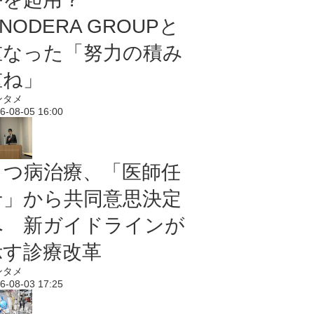
NODERA GROUPと
重なった「努力の積み
重ね」
ンタメ
6-08-05 16:00
うつ病治療、「医師任
せ」から共同意思決定
へ 新ガイドラインが
示す診療改革
ンタメ
6-08-03 17:25