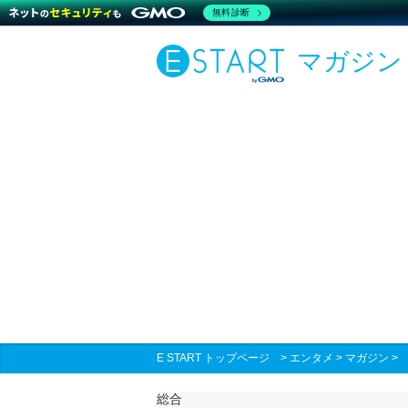
無料診断
マガジン
E START トップページ
>
エンタメ
>
マガジン
総合