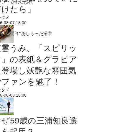
リントされた浴衣
だけたら」
ンタメ
6-08-07 18:00
模様を大胆にあしらった浴衣
東雲うみ、「スピリッ
ツ」の表紙＆グラビア
に登場し妖艶な雰囲気
でファンを魅了！
ンタメ
6-08-03 18:00
なぜ59歳の三浦知良選
手を起用？