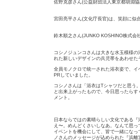
佐野克彦さん(公益財団法人東京都胡淵
宮田亮平さん(文化庁長官)は、笑顔に似
鈴木順之さん(JUNKO KOSHINO
コシノジュンコさんは大きな水玉模様の
れた新しいデザインの兵児帯をあわせた
全員モノクロで統一された浴衣姿で、イ
PRしていました。
コシノさんは「浴衣はTシャツだと思う
と出来上がったもので、今日思ったらす
メント。
日本ならではの素晴らしい文化である『
え〜。めんどくさいしなあ。なんて思っ
イベントを機会にして、皆で一緒になっ
ノさんのメッセージが込められた『浜離宮