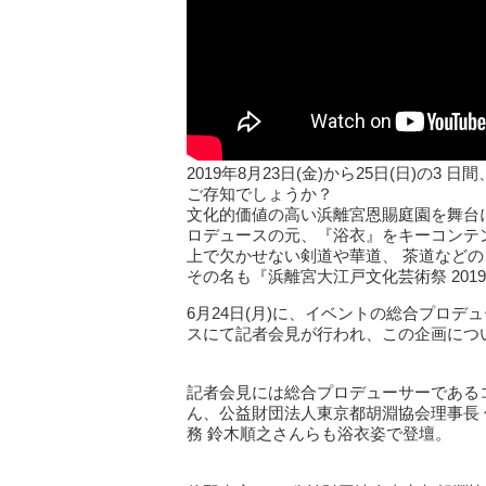
2019年8月23日(金)から25日(日)
ご存知でしょうか？
文化的価値の高い浜離宮恩賜庭園を舞台
ロデュースの元、『浴衣』をキーコンテ
上で欠かせない剣道や華道、 茶道など
その名も『浜離宮大江戸文化芸術祭 201
6月24日(月)に、イベントの総合プロ
スにて記者会見が行われ、この企画につ
記者会見には総合プロデューサーである
ん、公益財団法人東京都胡淵協会理事長 佐
務 鈴木順之さんらも浴衣姿で登壇。