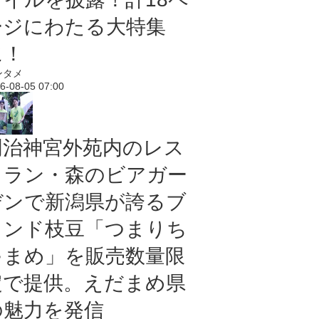
ージにわたる大特集
に！
ンタメ
6-08-05 07:00
明治神宮外苑内のレス
トラン・森のビアガー
デンで新潟県が誇るブ
ランド枝豆「つまりち
ゃまめ」を販売数量限
定で提供。えだまめ県
の魅力を発信