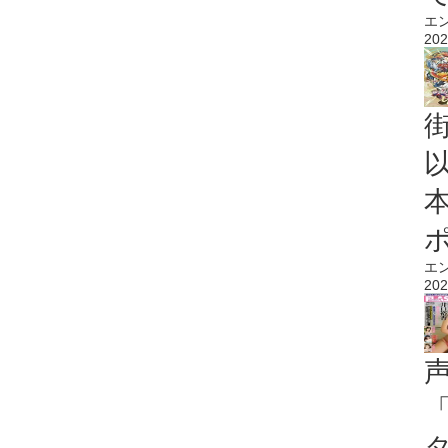
エ
202
エ
202