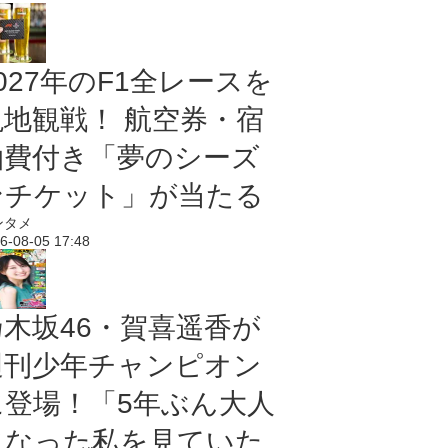
027年のF1全レースを
現地観戦！ 航空券・宿
泊費付き「夢のシーズ
ンチケット」が当たる
ンタメ
6-08-05 17:48
乃木坂46・賀喜遥香が
週刊少年チャンピオン
に登場！「5年ぶん大人
になった私を見ていた