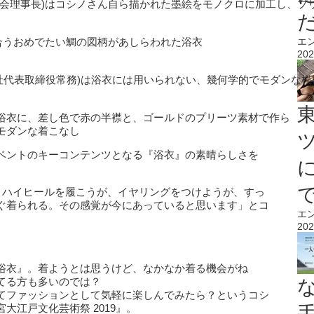
協会理事長)はコシノさん自ら描かれた墨絵をモノクロに加工し、プ
合うおめでたい鯛の図柄があしらわれた浴衣
エ
202
株式会社代表取締役常務)は浴衣には用いられない、幾何学的でモダンな
浴衣に、差し色で赤の半襟と、ゴールドのプリーツ素材で作ら
モダンな着こなし
ベントのキーコンテンツとなる『浴衣』の素晴らしさを
。ハイヒールを履こうが、イヤリングをつけようが、すっ
ぐ着られる。その感覚が今にあっていると思います」とコ
エ
202
浴衣』。着ようとは思うけど、なかなか着る機会がね
てる方も多いのでは？
てファッションとして気軽に楽しんでみたら？というコシ
大江戸文化芸術祭 2019』。