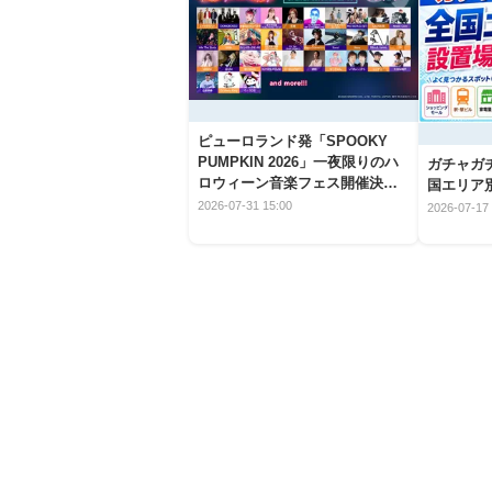
ピューロランド発「SPOOKY
PUMPKIN 2026」一夜限りのハ
ガチャガ
ロウィーン音楽フェス開催決
国エリア別
定！
2026-07-31 15:00
2026-07-17 