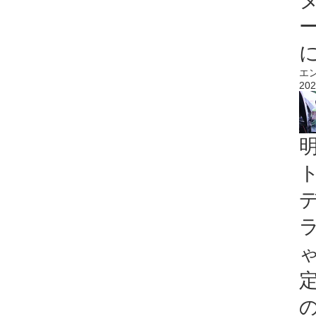
エ
202