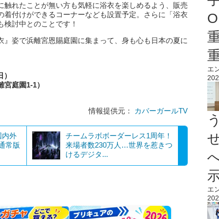
に触れたことが無い方も気軽に浴衣を楽しめるよう、販売
の着付けができるコーナーなども設置予定。さらに「浴衣
O
も検討中とのことです！
衣』姿で浜離宮恩賜庭園に集まって、身も心も日本の夏に
エ
日）
202
宮庭園1-1）
情報提供元：
カバーガールTV
国内外
チームラボボーダーレス1周年！
通常版
来場者数230万人…世界を惹きつ
けるデジタ...
エ
202