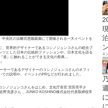
2
の3 日間、中央区の浜離宮恩賜庭園にて開催される一大イベントを
に、世界的デザイナーであるコシノジュンコさんの総合プ
ンツとした日本の伝統的ファッションや、日本文化を語る
エ
の『道』に触れることができる文化の祭典…
202
9』
デューサーであるデザイナーのコシノジュンコさんのオフィ
いての説明や、イベントのPRなどが行われました。
コシノジュンコさんをはじめ、文化庁長官 宮田亮平さ
野克彦さん 、JUNKO KOSHINO株式会社代表取締役常