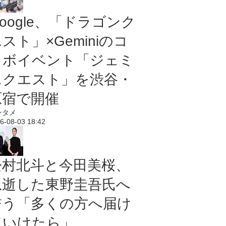
oogle、「ドラゴンク
スト」×Geminiのコ
ラボイベント「ジェミ
ニクエスト」を渋谷・
原宿で開催
ンタメ
6-08-03 18:42
松村北斗と今田美桜、
急逝した東野圭吾氏へ
誓う「多くの方へ届け
ていけたら」