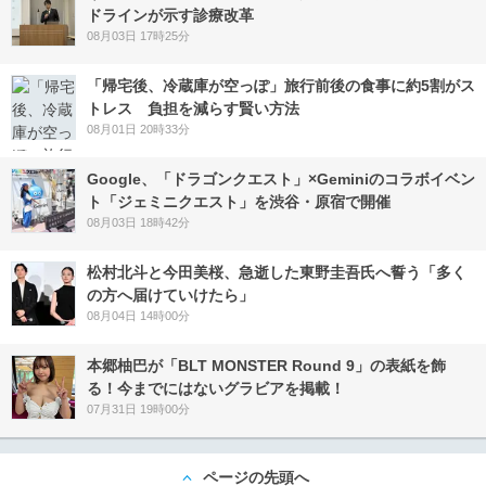
ドラインが示す診療改革
08月03日 17時25分
「帰宅後、冷蔵庫が空っぽ」旅行前後の食事に約5割がス
トレス 負担を減らす賢い方法
08月01日 20時33分
Google、「ドラゴンクエスト」×Geminiのコラボイベン
ト「ジェミニクエスト」を渋谷・原宿で開催
08月03日 18時42分
松村北斗と今田美桜、急逝した東野圭吾氏へ誓う「多く
の方へ届けていけたら」
08月04日 14時00分
本郷柚巴が「BLT MONSTER Round 9」の表紙を飾
る！今までにはないグラビアを掲載！
07月31日 19時00分
ページの先頭へ