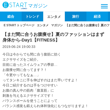
マガジン
総合
トレンド
旅行
経済
エンタメ
E START トップページ
エンタメ
マガジン
【まだ間に合うお腹痩せ】夏のファッ
【まだ間に合うお腹痩せ】夏のファッションはまず
身体から-Day1【FITNESS】
2019-06-24 19:00:33
今日は今からでも間に合う腹筋に効く
エクササイズをご紹介。
目前に迫ったスイムウェアの季節…
お腹痩せ間に合ってます？！
「今更やってもなぁ…」
ってタンキニに手を伸ばすのはまだ早いですよ！
今日ご紹介するのは手をつけやすい
お腹の真ん中の筋肉「腹直筋」に
刺激を与えるエクササイズです！
バランスボールを使うことによって
バランス感覚も鍛えられ体幹強化にもつながりますよ！