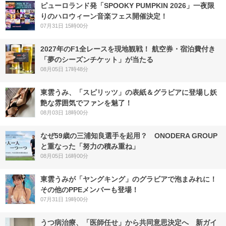
ピューロランド発「SPOOKY PUMPKIN 2026」一夜限
りのハロウィーン音楽フェス開催決定！
07月31日 15時00分
2027年のF1全レースを現地観戦！ 航空券・宿泊費付き
「夢のシーズンチケット」が当たる
08月05日 17時48分
東雲うみ、「スピリッツ」の表紙＆グラビアに登場し妖
艶な雰囲気でファンを魅了！
08月03日 18時00分
なぜ59歳の三浦知良選手を起用？ ONODERA GROUP
と重なった「努力の積み重ね」
08月05日 16時00分
東雲うみが「ヤングキング」のグラビアで泡まみれに！
その他のPPEメンバーも登場！
07月31日 19時00分
うつ病治療、「医師任せ」から共同意思決定へ 新ガイ