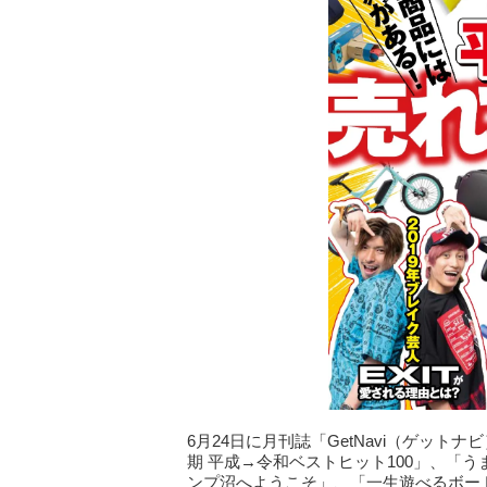
6月24日に月刊誌「GetNavi（ゲット
期 平成→令和ベストヒット100」、「う
ンプ沼へようこそ」、「一生遊べるボー