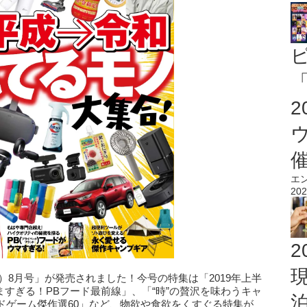
「
エ
202
2
ナビ）8月号」が発売されました！今号の特集は「2019年上半
ますぎる！PBフード最前線」、「“時”の贅沢を味わうキャ
ドゲーム傑作選60」など、物欲や食欲をくすぐる特集が