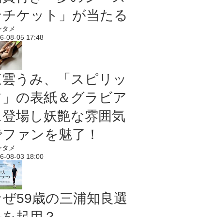
ンチケット」が当たる
ンタメ
6-08-05 17:48
東雲うみ、「スピリッ
ツ」の表紙＆グラビア
に登場し妖艶な雰囲気
でファンを魅了！
ンタメ
6-08-03 18:00
なぜ59歳の三浦知良選
手を起用？