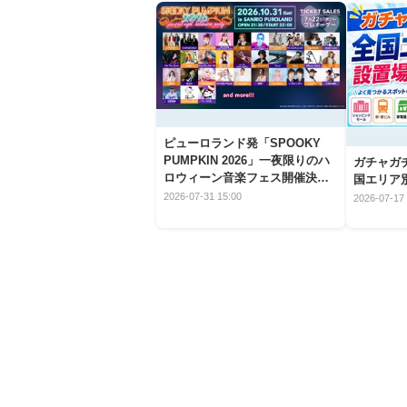
ピューロランド発「SPOOKY
PUMPKIN 2026」一夜限りのハ
ガチャガ
ロウィーン音楽フェス開催決
国エリア別
定！
2026-07-31 15:00
2026-07-17 