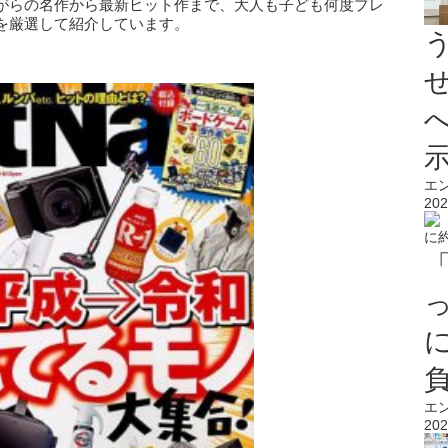
がらの名作から最新ヒット作まで、大人も子ども何度プレ
を厳選して紹介しています。
エ
202
エ
202