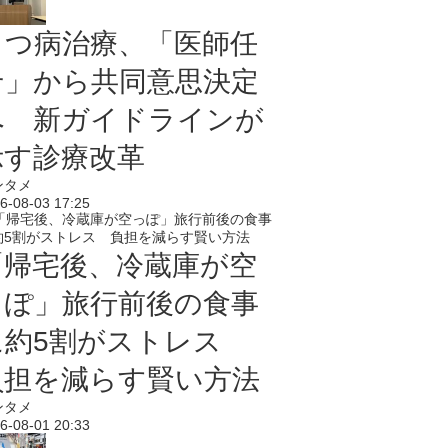
うつ病治療、「医師任
せ」から共同意思決定
へ 新ガイドラインが
示す診療改革
ンタメ
6-08-03 17:25
「帰宅後、冷蔵庫が空
っぽ」旅行前後の食事
に約5割がストレス
負担を減らす賢い方法
ンタメ
6-08-01 20:33