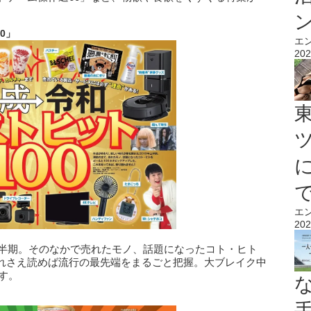
0
」
エ
202
エ
202
上半期。そのなかで売れたモノ、話題になったコト・ヒト
れさえ読めば流行の最先端をまるごと把握。大ブレイク中
す。