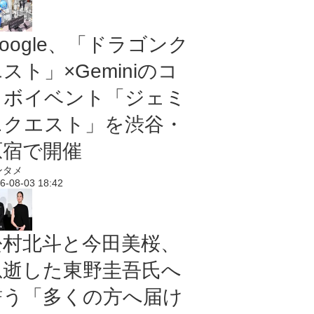
oogle、「ドラゴンク
スト」×Geminiのコ
ラボイベント「ジェミ
ニクエスト」を渋谷・
原宿で開催
ンタメ
6-08-03 18:42
松村北斗と今田美桜、
急逝した東野圭吾氏へ
誓う「多くの方へ届け