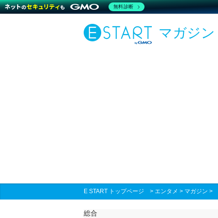
無料診断
マガジン
E START トップページ
>
エンタメ
>
マガジン
総合