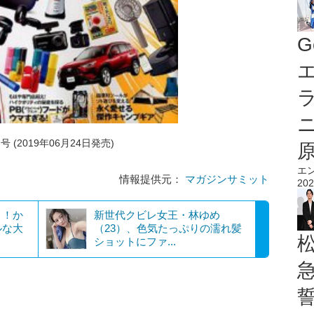
G
エ
 (2019年06月24日発売)
エ
情報提供元：
マガジンサミット
202
き！か
新世代クビレ女王・林ゆめ
ルな大
（23）、色気たっぷりの濡れ髪
ショットにファ...