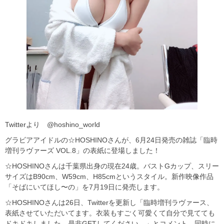
Twitterより @hoshino_world
グラビアアイドルの☆HOSHINOさんが、6月24日発売の雑誌「臨時
増刊ラヴァーズ VOL.8」の表紙に登場しました！
☆HOSHINOさんは千葉県出身の現在24歳。バストGカップ、スリー
サイズはB90cm、W59cm、H85cmというスタイル。新作映像作品
「そばにいてほし〜の」を7月19日に発売します。
☆HOSHINOさんは26日、Twitterを更新し「臨時増刊ラヴァース、
表紙させていただいてます。衣装もすごく可愛くて自分で見てても
ドキドキしました。是非GETしてください。」とコメント。同時に