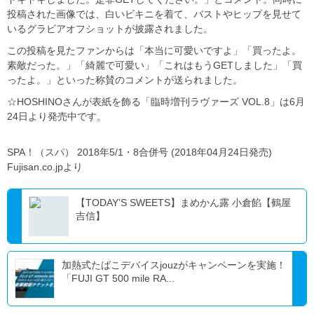
投稿された画像では、白いビキニを着て、バストやヒップを見せて
いるグラビアオフショットが披露されました。
この投稿を見たファンからは「本当に可愛いですよ」「買ったよ。
素敵だった。」「綺麗で可愛い」「これはもうGETしました」「買
ったよ。」といった称賛のコメントが送られました。
☆HOSHINOさんが表紙を飾る「臨時増刊ラヴァーズ VOL.8」は6月
24日より発売中です。
SPA！（スパ） 2018年5/1・8合併号 (2018年04月24日発売)
Fujisan.co.jpより
【TODAY’S SWEETS】まめかん露 小倉餡【鶴屋
吉信】
加熱式たばこデバイスjouzがキャンペーンを実施！
「FUJI GT 500 mile RA...