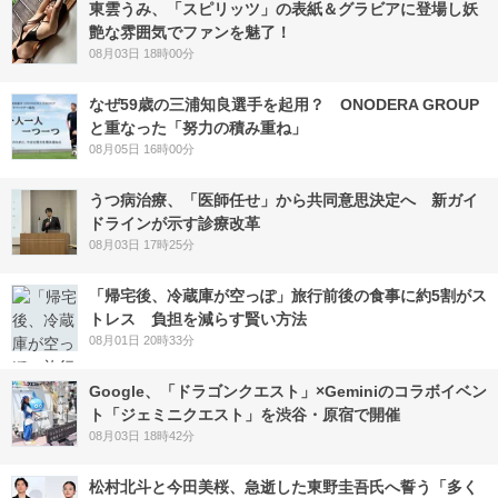
東雲うみ、「スピリッツ」の表紙＆グラビアに登場し妖
艶な雰囲気でファンを魅了！
08月03日 18時00分
なぜ59歳の三浦知良選手を起用？ ONODERA GROUP
と重なった「努力の積み重ね」
08月05日 16時00分
うつ病治療、「医師任せ」から共同意思決定へ 新ガイ
ドラインが示す診療改革
08月03日 17時25分
「帰宅後、冷蔵庫が空っぽ」旅行前後の食事に約5割がス
トレス 負担を減らす賢い方法
08月01日 20時33分
Google、「ドラゴンクエスト」×Geminiのコラボイベン
ト「ジェミニクエスト」を渋谷・原宿で開催
08月03日 18時42分
松村北斗と今田美桜、急逝した東野圭吾氏へ誓う「多く