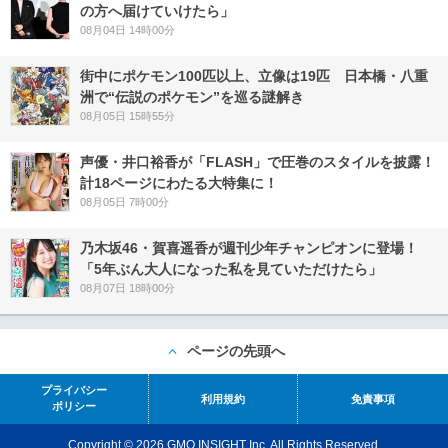
の方へ届けていけたら」
08月04日 14時00分
街中にポケモン100匹以上、立像は19匹 日本橋・八重
洲で“伝説のポケモン”を巡る謎解き
08月05日 15時55分
声優・井口裕香が「FLASH」で圧巻のスタイルを披露！
計18ページにわたる大特集に！
08月05日 7時00分
乃木坂46・賀喜遥香が週刊少年チャンピオンに登場！
「5年ぶん大人になった私を見ていただけたら」
08月07日 18時00分
ページの先頭へ
プライバシー
利用規約
免責事項
ポリシー
Copyright © 2026 GMO INSIGHT Inc. All Rights Reserved.