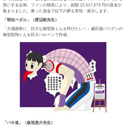
形にする企画。ファンの熱意により、総額 12,517,673 円の資金が
集まりました。募った資金で以下の夢を実現・展示します。
「弱虫ペダル」（渡辺航先生）
「大感謝祭に、巨大な御堂筋くんを呼びたい！」威圧感バツグンの
御堂筋翔くんを巨大バルーンで作成。
「バキ道」（板垣恵介先生）