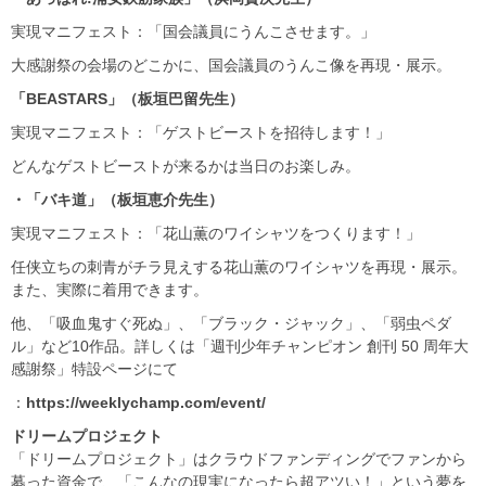
実現マニフェスト：「国会議員にうんこさせます。」
大感謝祭の会場のどこかに、国会議員のうんこ像を再現・展示。
「BEASTARS
」（板垣巴留先生）
実現マニフェスト：「ゲストビーストを招待します！」
どんなゲストビーストが来るかは当日のお楽しみ。
・「バキ道」（板垣恵介先生）
実現マニフェスト：「花山薫のワイシャツをつくります！」
任侠立ちの刺青がチラ見えする花山薫のワイシャツを再現・展示。
また、実際に着用できます。
他、「吸血鬼すぐ死ぬ」、「ブラック・ジャック」、「弱虫ペダ
ル」など10作品。詳しくは「週刊少年チャンピオン 創刊 50 周年大
感謝祭」特設ページにて
：
https://weeklychamp.com/event/
ドリームプロジェクト
「ドリームプロジェクト」はクラウドファンディングでファンから
募った資金で、「こんなの現実になったら超アツい！」という夢を