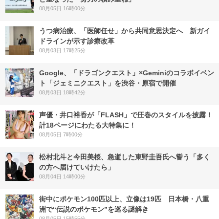
08月05日 16時00分
うつ病治療、「医師任せ」から共同意思決定へ 新ガイ
ドラインが示す診療改革
08月03日 17時25分
Google、「ドラゴンクエスト」×Geminiのコラボイベン
ト「ジェミニクエスト」を渋谷・原宿で開催
08月03日 18時42分
声優・井口裕香が「FLASH」で圧巻のスタイルを披露！
計18ページにわたる大特集に！
08月05日 7時00分
松村北斗と今田美桜、急逝した東野圭吾氏へ誓う「多く
の方へ届けていけたら」
08月04日 14時00分
街中にポケモン100匹以上、立像は19匹 日本橋・八重
洲で“伝説のポケモン”を巡る謎解き
08月05日 15時55分