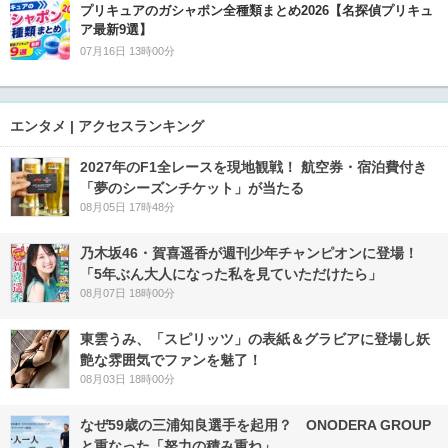
プリキュアのガシャポン全種類まとめ2026【名探偵プリキュ
ア最新9選】
07月16日 13時00分
エンタメ | アクセスランキング
2027年のF1全レースを現地観戦！ 航空券・宿泊費付き
「夢のシーズンチケット」が当たる
08月05日 17時48分
乃木坂46・賀喜遥香が週刊少年チャンピオンに登場！
「5年ぶん大人になった私を見ていただけたら」
08月07日 18時00分
東雲うみ、「スピリッツ」の表紙＆グラビアに登場し妖
艶な雰囲気でファンを魅了！
08月03日 18時00分
なぜ59歳の三浦知良選手を起用？ ONODERA GROUP
と重なった「努力の積み重ね」