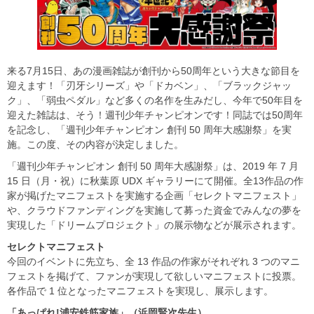
来る7月15日、あの漫画雑誌が創刊から50周年という大きな節目を
迎えます！「刃牙シリーズ」や「ドカベン」、「ブラックジャッ
ク」、「弱虫ペダル」など多くの名作を生みだし、今年で50年目を
迎えた雑誌は、そう！週刊少年チャンピオンです！同誌では50周年
を記念し、「週刊少年チャンピオン 創刊 50 周年大感謝祭」を実
施。この度、その内容が決定しました。
「週刊少年チャンピオン 創刊 50 周年大感謝祭」は、2019 年 7 月
15 日（月・祝）に秋葉原 UDX ギャラリーにて開催。全13作品の作
家が掲げたマニフェストを実施する企画「セレクトマニフェスト」
や、クラウドファンディングを実施して募った資金でみんなの夢を
実現した「ドリームプロジェクト」の展示物などが展示されます。
セレクトマニフェスト
今回のイベントに先立ち、全 13 作品の作家がそれぞれ 3 つのマニ
フェストを掲げて、ファンが実現して欲しいマニフェストに投票。
各作品で 1 位となったマニフェストを実現し、展示します。
「あっぱれ!
浦安鉄筋家族」（浜岡賢次先生）