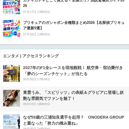
ガチャガチャどこで買える？全国エリア別設置場所ガイド20
26
07月17日 13時00分
プリキュアのガシャポン全種類まとめ2026【名探偵プリキュ
ア最新9選】
07月16日 13時00分
エンタメ | アクセスランキング
2027年のF1全レースを現地観戦！ 航空券・宿泊費付き
「夢のシーズンチケット」が当たる
08月05日 17時48分
東雲うみ、「スピリッツ」の表紙＆グラビアに登場し妖
艶な雰囲気でファンを魅了！
08月03日 18時00分
なぜ59歳の三浦知良選手を起用？ ONODERA GROUP
と重なった「努力の積み重ね」
08月05日 16時00分