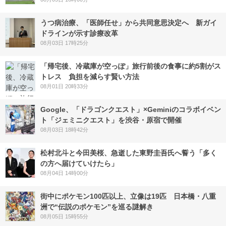
うつ病治療、「医師任せ」から共同意思決定へ 新ガイ
ドラインが示す診療改革
08月03日 17時25分
「帰宅後、冷蔵庫が空っぽ」旅行前後の食事に約5割がス
トレス 負担を減らす賢い方法
08月01日 20時33分
Google、「ドラゴンクエスト」×Geminiのコラボイベン
ト「ジェミニクエスト」を渋谷・原宿で開催
08月03日 18時42分
松村北斗と今田美桜、急逝した東野圭吾氏へ誓う「多く
の方へ届けていけたら」
08月04日 14時00分
街中にポケモン100匹以上、立像は19匹 日本橋・八重
洲で“伝説のポケモン”を巡る謎解き
08月05日 15時55分