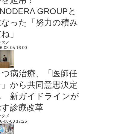
NODERA GROUPと
重なった「努力の積み
重ね」
ンタメ
6-08-05 16:00
うつ病治療、「医師任
せ」から共同意思決定
へ 新ガイドラインが
示す診療改革
ンタメ
6-08-03 17:25