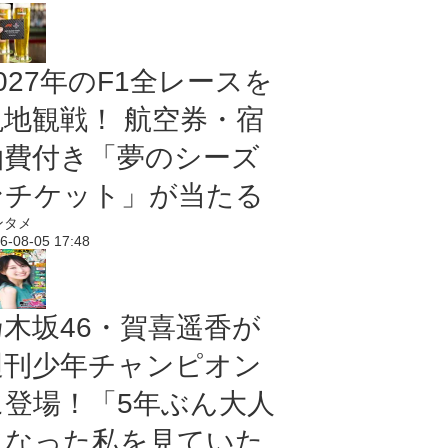
027年のF1全レースを
現地観戦！ 航空券・宿
泊費付き「夢のシーズ
ンチケット」が当たる
ンタメ
6-08-05 17:48
乃木坂46・賀喜遥香が
週刊少年チャンピオン
に登場！「5年ぶん大人
になった私を見ていた