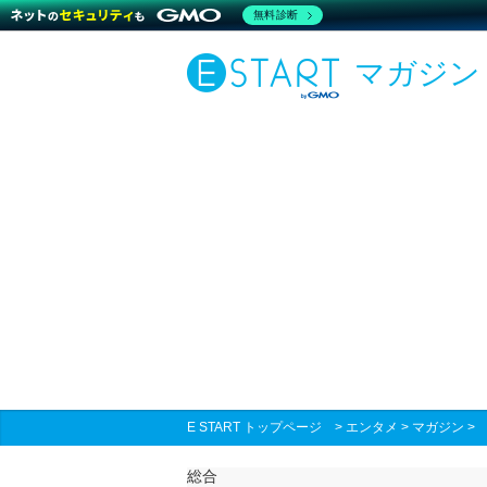
無料診断
マガジン
E START トップページ
>
エンタメ
>
マガジン
総合