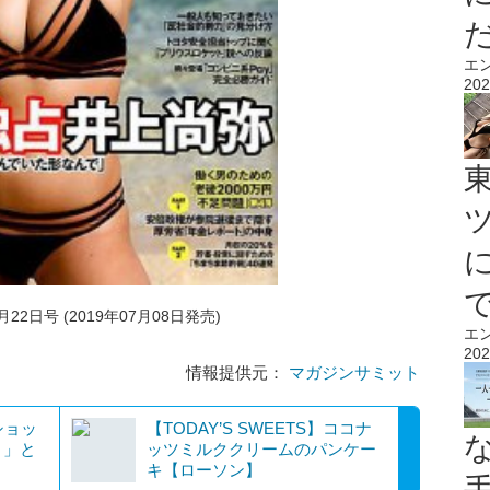
エ
202
2日号 (2019年07月08日発売)
エ
202
情報提供元：
マガジンサミット
ショッ
【TODAY’S SWEETS】ココナ
！」と
ッツミルククリームのパンケー
キ【ローソン】