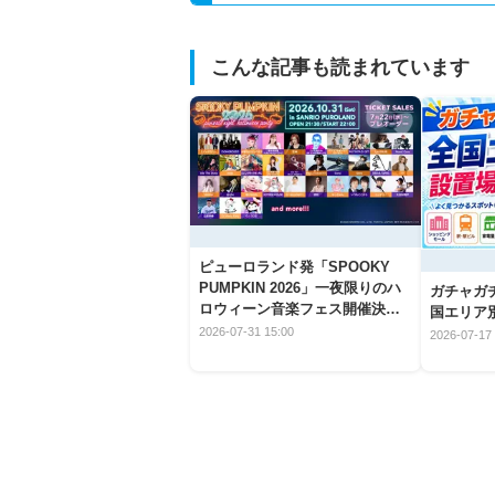
こんな記事も読まれています
ピューロランド発「SPOOKY
PUMPKIN 2026」一夜限りのハ
ガチャガ
ロウィーン音楽フェス開催決
国エリア別
定！
2026-07-31 15:00
2026-07-17 