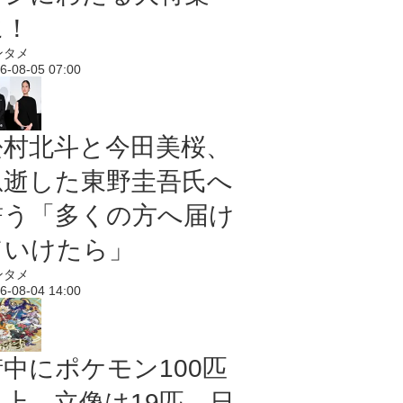
に！
ンタメ
6-08-05 07:00
松村北斗と今田美桜、
急逝した東野圭吾氏へ
誓う「多くの方へ届け
ていけたら」
ンタメ
6-08-04 14:00
街中にポケモン100匹
以上、立像は19匹 日