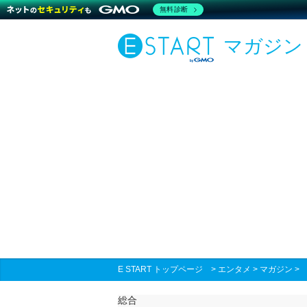
無料診断
マガジン
E START トップページ
>
エンタメ
>
マガジン
総合