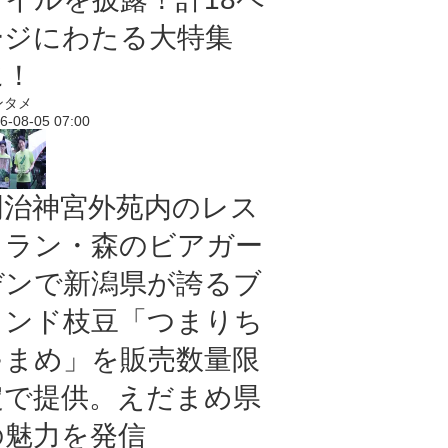
ージにわたる大特集
に！
ンタメ
6-08-05 07:00
明治神宮外苑内のレス
トラン・森のビアガー
デンで新潟県が誇るブ
ランド枝豆「つまりち
ゃまめ」を販売数量限
定で提供。えだまめ県
の魅力を発信