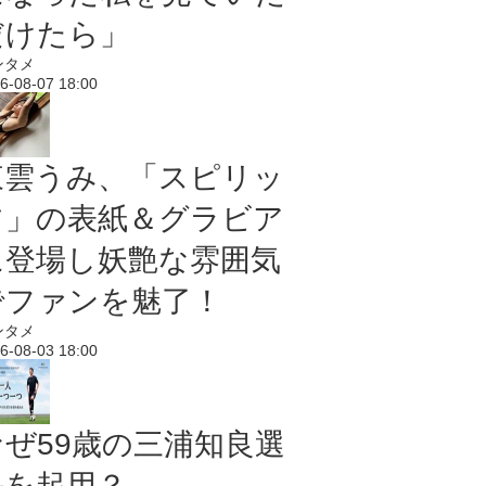
だけたら」
ンタメ
6-08-07 18:00
東雲うみ、「スピリッ
ツ」の表紙＆グラビア
に登場し妖艶な雰囲気
でファンを魅了！
ンタメ
6-08-03 18:00
なぜ59歳の三浦知良選
手を起用？