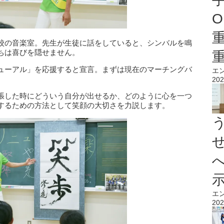
O
校の音楽室。先生が生徒に話をしていると、シンバルを鳴
ちは喜びを隠せません。
ューアル」を応援すると宣言。まずは現在のマーチングバ
エ
202
張した時にどういう自分が出せるか、どのように心を一つ
するための方法として笑顔の大切さを力説します。
エ
202