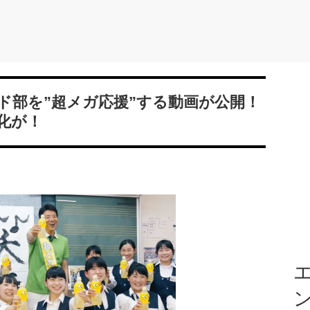
ド部を”超メガ応援”する動画が公開！
化が！
エ