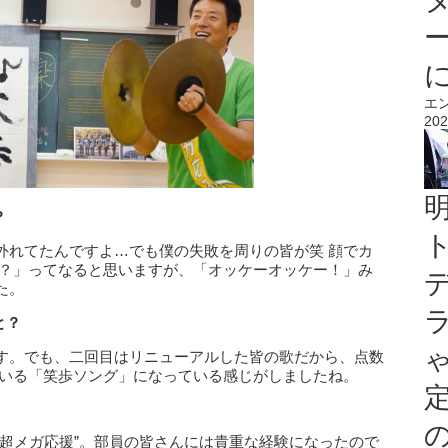
エ
202
？
外れてたんですよ…でも僕の失敗を周りの皆が笑 顔でカ
っ？」ってなると思いますが、「オッケーオッケー！」み
た。
と？
す。でも、二回目はリニューアルした皆の歌だから、点数
でいる「笑歩ソング」になっている感じがしましたね。
”超メガ応援”。部員の皆さんには貴重な経験になったので