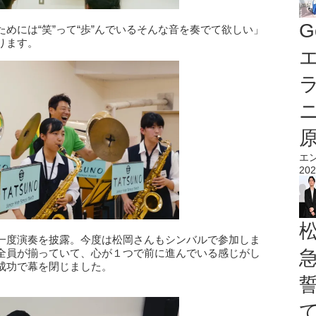
G
めには“笑”って“歩”んでいるそんな音を奏でて欲しい」
ります。
エ
エ
202
一度演奏を披露。今度は松岡さんもシンバルで参加しま
全員が揃っていて、心が１つで前に進んでいる感じがし
成功で幕を閉じました。