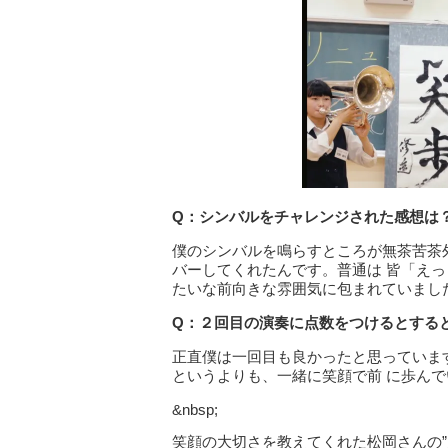
Q
：シンバルをチャレンジされた感想は
僕のシンバルを鳴らすところが無茶苦茶
バーしてくれたんです。普通は 皆「え
たいな前向きな雰囲気に包まれていまし
Q
：２回目の演奏に点数をつけるとする
正直僕は一回目も良かったと思っていま
というよりも、一緒に笑顔で前 に歩ん
&nbsp;
笑顔の大切さを教えてくれた松岡さんの