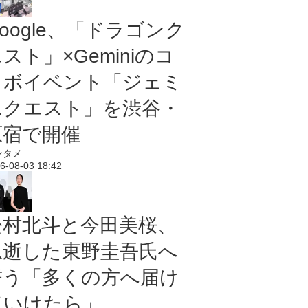
oogle、「ドラゴンク
スト」×Geminiのコ
ラボイベント「ジェミ
ニクエスト」を渋谷・
原宿で開催
ンタメ
6-08-03 18:42
松村北斗と今田美桜、
急逝した東野圭吾氏へ
誓う「多くの方へ届け
ていけたら」