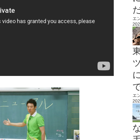
エ
202
エ
202