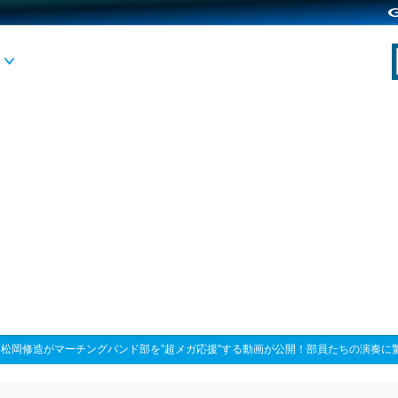
>
松岡修造がマーチングバンド部を”超メガ応援”する動画が公開！部員たちの演奏に