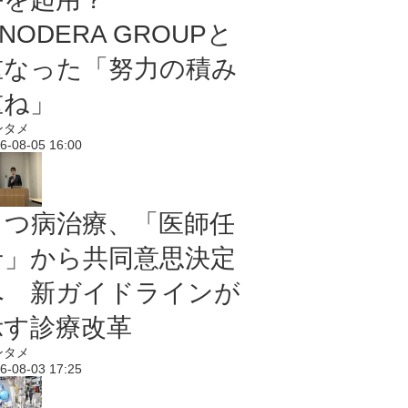
NODERA GROUPと
重なった「努力の積み
重ね」
ンタメ
6-08-05 16:00
うつ病治療、「医師任
せ」から共同意思決定
へ 新ガイドラインが
示す診療改革
ンタメ
6-08-03 17:25