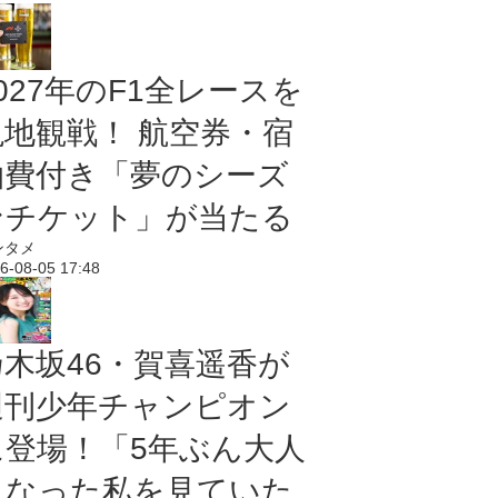
027年のF1全レースを
現地観戦！ 航空券・宿
泊費付き「夢のシーズ
ンチケット」が当たる
ンタメ
6-08-05 17:48
乃木坂46・賀喜遥香が
週刊少年チャンピオン
に登場！「5年ぶん大人
になった私を見ていた