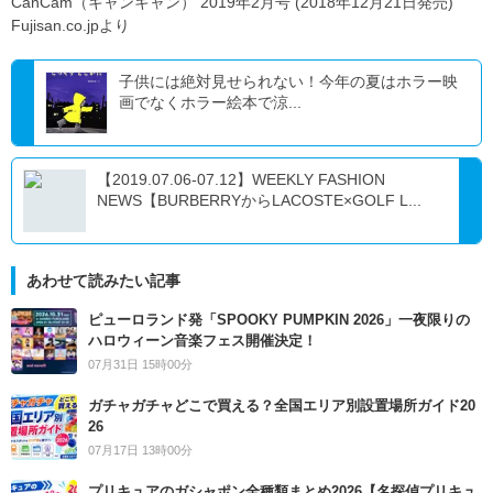
CanCam（キャンキャン） 2019年2月号 (2018年12月21日発売)
Fujisan.co.jpより
子供には絶対見せられない！今年の夏はホラー映
画でなくホラー絵本で涼...
【2019.07.06-07.12】WEEKLY FASHION
NEWS【BURBERRYからLACOSTE×GOLF L...
あわせて読みたい記事
ピューロランド発「SPOOKY PUMPKIN 2026」一夜限りの
ハロウィーン音楽フェス開催決定！
07月31日 15時00分
ガチャガチャどこで買える？全国エリア別設置場所ガイド20
26
07月17日 13時00分
プリキュアのガシャポン全種類まとめ2026【名探偵プリキュ