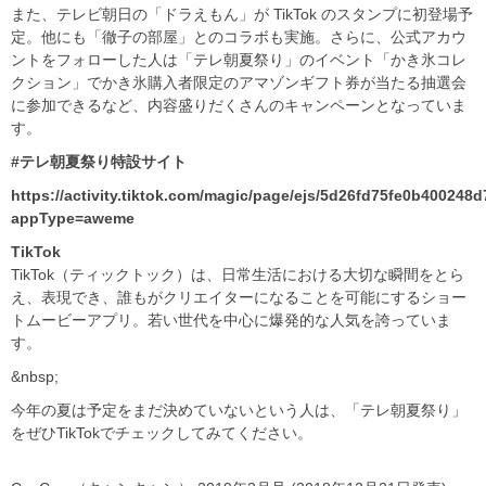
また、テレビ朝日の「ドラえもん」が TikTok のスタンプに初登場予
定。他にも「徹子の部屋」とのコラボも実施。さらに、公式アカウ
ントをフォローした人は「テレ朝夏祭り」のイベント「かき氷コレ
クション」でかき氷購入者限定のアマゾンギフト券が当たる抽選会
に参加できるなど、内容盛りだくさんのキャンペーンとなっていま
す。
#テレ朝夏祭り特設サイト
https://activity.tiktok.com/magic/page/ejs/5d26fd75fe0b400248
appType=aweme
TikTok
TikTok（ティックトック）は、日常生活における大切な瞬間をとら
え、表現でき、誰もがクリエイターになることを可能にするショー
トムービーアプリ。若い世代を中心に爆発的な人気を誇っていま
す。
&nbsp;
今年の夏は予定をまだ決めていないという人は、「テレ朝夏祭り」
をぜひTikTokでチェックしてみてください。