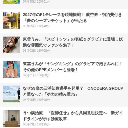
07月30日 20時01分
2027年のF1全レースを現地観戦！ 航空券・宿泊費付き
「夢のシーズンチケット」が当たる
08月05日 17時48分
東雲うみ、「スピリッツ」の表紙＆グラビアに登場し妖
艶な雰囲気でファンを魅了！
08月03日 18時00分
東雲うみが「ヤングキング」のグラビアで泡まみれに！
その他のPPEメンバーも登場！
07月31日 19時00分
なぜ59歳の三浦知良選手を起用？ ONODERA GROUP
と重なった「努力の積み重ね」
08月05日 16時00分
うつ病治療、「医師任せ」から共同意思決定へ 新ガイ
ドラインが示す診療改革
08月03日 17時25分