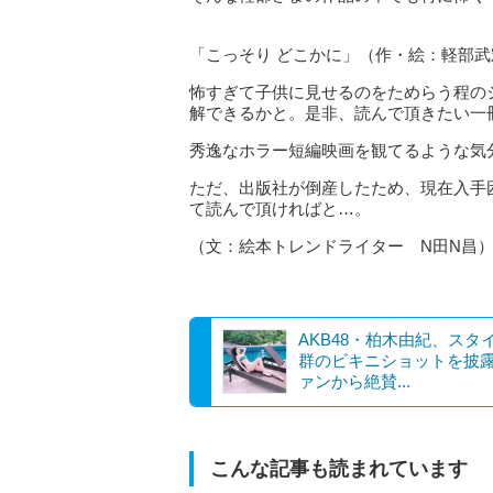
「こっそり どこかに」（作・絵：軽部
怖すぎて子供に見せるのをためらう程の
解できるかと。是非、読んで頂きたい一
秀逸なホラー短編映画を観てるような気
ただ、出版社が倒産したため、現在入手
て読んで頂ければと…。
（文：絵本トレンドライター N田N昌
AKB48・柏木由紀、スタ
群のビキニショットを披
ァンから絶賛...
こんな記事も読まれています