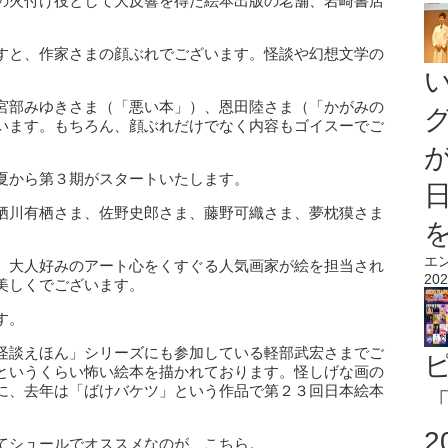
の火付け役として大反響を得た絵本出版の老舗、岩崎書店
。
すと、作家さまの顔ぶれでございます。怪談や幻想文学の
宮部みゆきさま（「悪い本」）、恩田陸さま（「かがみの
います。もちろん、顔ぶれだけでなく内容もゴイスーでご
夏から第３期がスタートいたします。
栖川有栖さま、佐野史郎さま、藤野可織さま、夢枕獏さま
エ
。大人好みのアート心をくすぐる人気画家が絵を担当され
202
美しくでございます。
す。
怪談えほん」シリーズにも参加している軽部武宏さまでご
というくらい怖い絵本を描かれております。怪しげな画の
に、去年は「ばけバケツ」という作品で第２３回日本絵本
「
てシュールでオススメなのが、こちら。