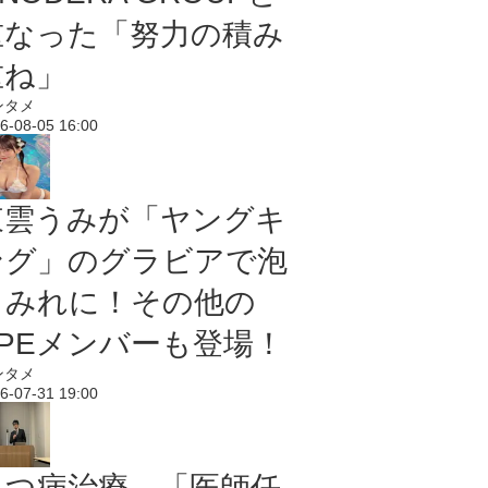
重なった「努力の積み
重ね」
ンタメ
6-08-05 16:00
東雲うみが「ヤングキ
ング」のグラビアで泡
まみれに！その他の
PPEメンバーも登場！
ンタメ
6-07-31 19:00
うつ病治療、「医師任