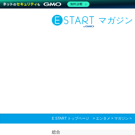
無料診断
マガジン
E START トップページ
>
エンタメ
>
マガジン
総合