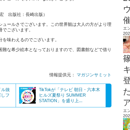
武宏 出版社：長崎出版）
シュールさでございます。この世界観は大人の方がより理
エ
冊でございます。
202
分を味わえるのでございます。
困難な希少絵本となっておりますので、図書館などで借り
）
情報提供元：
マガジンサミット
イル抜
TikTokが「テレビ 朝日・六本木
露しフ
ヒルズ夏祭り SUMMER
STATION」を盛り上...
エ
202