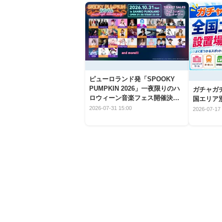
ピューロランド発「SPOOKY
PUMPKIN 2026」一夜限りのハ
ガチャガ
ロウィーン音楽フェス開催決
国エリア別
定！
2026-07-31 15:00
2026-07-17 