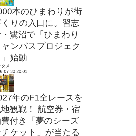
5000本のひまわりが街
づくりの入口に。習志
野・鷺沼で「ひまわり
キャンパスプロジェク
ト」始動
ンタメ
6-07-30 20:01
027年のF1全レースを
現地観戦！ 航空券・宿
泊費付き「夢のシーズ
ンチケット」が当たる