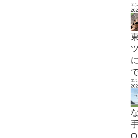
エ
202
エ
202
O