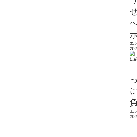
エ
202
エ
202