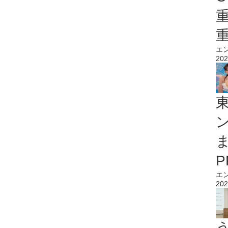
エ
202
エ
202