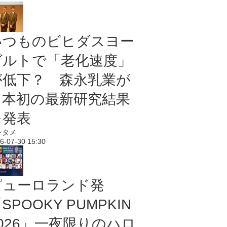
いつものビヒダスヨー
グルトで「老化速度」
が低下？ 森永乳業が
日本初の最新研究結果
を発表
ンタメ
6-07-30 15:30
ピューロランド発
SPOOKY PUMPKIN
2026」一夜限りのハロ