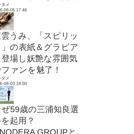
ンタメ
6-08-05 17:48
東雲うみ、「スピリッ
ツ」の表紙＆グラビア
に登場し妖艶な雰囲気
でファンを魅了！
ンタメ
6-08-03 18:00
なぜ59歳の三浦知良選
手を起用？
NODERA GROUPと