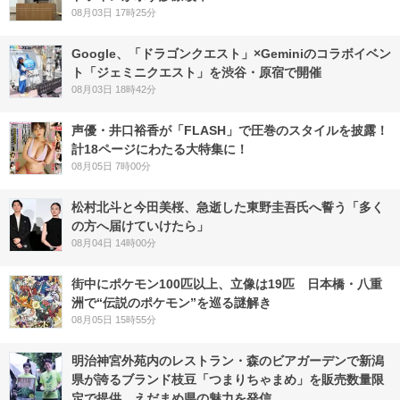
08月03日 17時25分
Google、「ドラゴンクエスト」×Geminiのコラボイベン
ト「ジェミニクエスト」を渋谷・原宿で開催
08月03日 18時42分
声優・井口裕香が「FLASH」で圧巻のスタイルを披露！
計18ページにわたる大特集に！
08月05日 7時00分
松村北斗と今田美桜、急逝した東野圭吾氏へ誓う「多く
の方へ届けていけたら」
08月04日 14時00分
街中にポケモン100匹以上、立像は19匹 日本橋・八重
洲で“伝説のポケモン”を巡る謎解き
08月05日 15時55分
明治神宮外苑内のレストラン・森のビアガーデンで新潟
県が誇るブランド枝豆「つまりちゃまめ」を販売数量限
定で提供。えだまめ県の魅力を発信