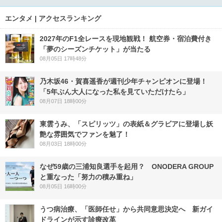
エンタメ | アクセスランキング
2027年のF1全レースを現地観戦！ 航空券・宿泊費付き
「夢のシーズンチケット」が当たる
08月05日 17時48分
乃木坂46・賀喜遥香が週刊少年チャンピオンに登場！
「5年ぶん大人になった私を見ていただけたら」
08月07日 18時00分
東雲うみ、「スピリッツ」の表紙＆グラビアに登場し妖
艶な雰囲気でファンを魅了！
08月03日 18時00分
なぜ59歳の三浦知良選手を起用？ ONODERA GROUP
と重なった「努力の積み重ね」
08月05日 16時00分
うつ病治療、「医師任せ」から共同意思決定へ 新ガイ
ドラインが示す診療改革