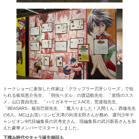
トークショーに参加した作家は「グラップラー刃牙シリーズ」で知
られる板垣恵介先生、「弱虫ペダル」の渡辺航先生、「覚悟のスス
メ」山口貴由先生、「ハリガネサービスACE」荒達哉先生、
「BEASARS」板垣巴留先生、「魔入りました！入間くん」西修先生
の6人。MCはお笑いコンビ天津の向清太郎さんが務め、週刊少年チ
ャンピオン9代目編集長の沢考史さん、現編集長の武川新吾さんを加
えた豪華メンバーでスタートしました。
下積み時代やキャラ誕生秘話も