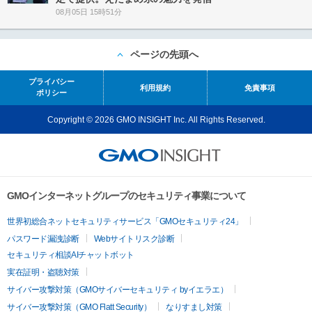
08月05日 15時51分
ページの先頭へ
プライバシー
利用規約
免責事項
ポリシー
Copyright © 2026 GMO INSIGHT Inc. All Rights Reserved.
GMOインターネットグループのセキュリティ事業について
世界初総合ネットセキュリティサービス「GMOセキュリティ24」
パスワード漏洩診断
Webサイトリスク診断
セキュリティ相談AIチャットボット
実在証明・盗聴対策
サイバー攻撃対策（GMOサイバーセキュリティ byイエラエ）
サイバー攻撃対策（GMO Flatt Security）
なりすまし対策