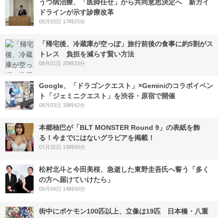
うつ病治療、「医師任せ」から共同意思決定へ 新ガイ
ドラインが示す診療改革
08月03日 17時25分
「帰宅後、冷蔵庫が空っぽ」旅行前後の食事に約5割がス
トレス 負担を減らす賢い方法
08月01日 20時33分
Google、「ドラゴンクエスト」×Geminiのコラボイベン
ト「ジェミニクエスト」を渋谷・原宿で開催
08月03日 18時42分
本郷柚巴が「BLT MONSTER Round 9」の表紙を飾
る！今までにはないグラビアを掲載！
07月31日 19時00分
松村北斗と今田美桜、急逝した東野圭吾氏へ誓う「多く
の方へ届けていけたら」
08月04日 14時00分
街中にポケモン100匹以上、立像は19匹 日本橋・八重