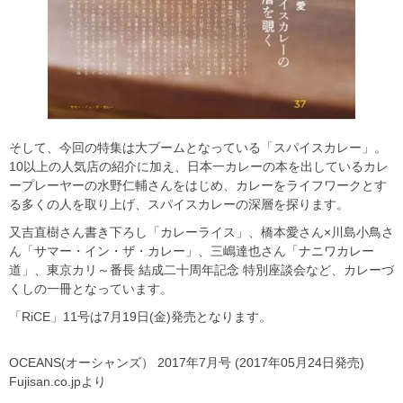
そして、今回の特集は大ブームとなっている「スパイスカレー」。
10以上の人気店の紹介に加え、日本一カレーの本を出しているカレ
ープレーヤーの水野仁輔さんをはじめ、カレーをライフワークとす
る多くの人を取り上げ、スパイスカレーの深層を探ります。
又吉直樹さん書き下ろし「カレーライス」、橋本愛さん×川島小鳥さ
ん「サマー・イン・ザ・カレー」、三嶋達也さん「ナニワカレー
道」、東京カリ～番長 結成二十周年記念 特別座談会など、カレーづ
くしの一冊となっています。
「RiCE」11号は7月19日(金)発売となります。
OCEANS(オーシャンズ） 2017年7月号 (2017年05月24日発売)
Fujisan.co.jpより