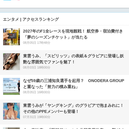
エンタメ | アクセスランキング
2027年のF1全レースを現地観戦！ 航空券・宿泊費付き
「夢のシーズンチケット」が当たる
08月05日 17時48分
東雲うみ、「スピリッツ」の表紙＆グラビアに登場し妖
艶な雰囲気でファンを魅了！
08月03日 18時00分
なぜ59歳の三浦知良選手を起用？ ONODERA GROUP
と重なった「努力の積み重ね」
08月05日 16時00分
東雲うみが「ヤングキング」のグラビアで泡まみれに！
その他のPPEメンバーも登場！
07月31日 19時00分