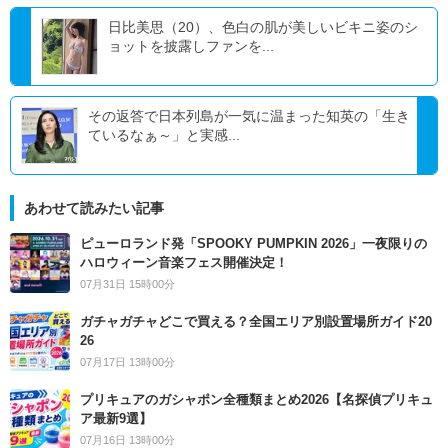
日比美思（20）、色白の肌が美しいビキニ姿のシ
ョットを披露しファンを...
その返答で日本列島が一気に温まった知英の「生き
ているなぁ～」と実感...
あわせて読みたい記事
ピューロランド発「SPOOKY PUMPKIN 2026」一夜限りの
ハロウィーン音楽フェス開催決定！
07月31日 15時00分
ガチャガチャどこで買える？全国エリア別設置場所ガイド20
26
07月17日 13時00分
プリキュアのガシャポン全種類まとめ2026【名探偵プリキュ
ア最新9選】
07月16日 13時00分