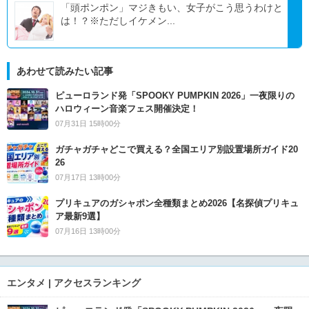
「頭ポンポン」マジきもい、女子がこう思うわけと
は！？※ただしイケメン...
あわせて読みたい記事
ピューロランド発「SPOOKY PUMPKIN 2026」一夜限りの
ハロウィーン音楽フェス開催決定！
07月31日 15時00分
ガチャガチャどこで買える？全国エリア別設置場所ガイド20
26
07月17日 13時00分
プリキュアのガシャポン全種類まとめ2026【名探偵プリキュ
ア最新9選】
07月16日 13時00分
エンタメ | アクセスランキング