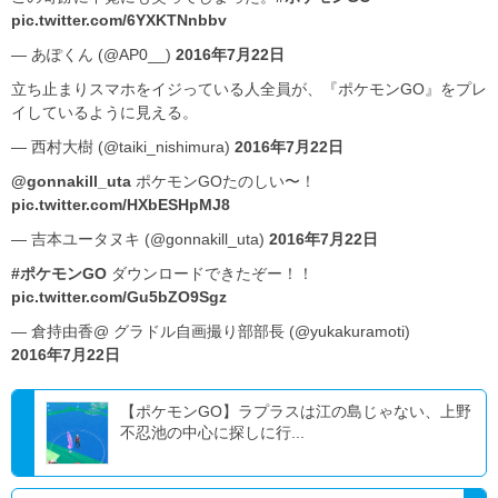
pic.twitter.com/6YXKTNnbbv
— あぽくん (@AP0__)
2016年7月22日
立ち止まりスマホをイジっている人全員が、『ポケモンGO』をプレ
イしているように見える。
— 西村大樹 (@taiki_nishimura)
2016年7月22日
@gonnakill_uta
ポケモンGOたのしい〜！
pic.twitter.com/HXbESHpMJ8
— 吉本ユータヌキ (@gonnakill_uta)
2016年7月22日
#ポケモンGO
ダウンロードできたぞー！！
pic.twitter.com/Gu5bZO9Sgz
— 倉持由香@ グラドル自画撮り部部長 (@yukakuramoti)
2016年7月22日
【ポケモンGO】ラプラスは江の島じゃない、上野
不忍池の中心に探しに行...