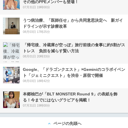
その他のPPEメンバーも登場！
07月31日 19時00分
うつ病治療、「医師任せ」から共同意思決定へ 新ガイ
ドラインが示す診療改革
08月03日 17時25分
「帰宅後、冷蔵庫が空っぽ」旅行前後の食事に約5割がス
トレス 負担を減らす賢い方法
08月01日 20時33分
Google、「ドラゴンクエスト」×Geminiのコラボイベン
ト「ジェミニクエスト」を渋谷・原宿で開催
08月03日 18時42分
本郷柚巴が「BLT MONSTER Round 9」の表紙を飾
る！今までにはないグラビアを掲載！
07月31日 19時00分
ページの先頭へ