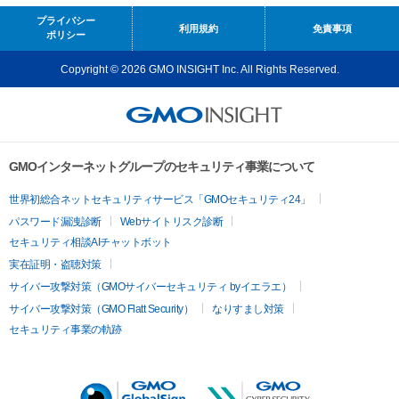
プライバシー
利用規約
免責事項
ポリシー
Copyright © 2026 GMO INSIGHT Inc. All Rights Reserved.
GMOインターネットグループのセキュリティ事業について
世界初総合ネットセキュリティサービス「GMOセキュリティ24」
パスワード漏洩診断
Webサイトリスク診断
セキュリティ相談AIチャットボット
実在証明・盗聴対策
サイバー攻撃対策（GMOサイバーセキュリティ byイエラエ）
サイバー攻撃対策（GMO Flatt Security）
なりすまし対策
セキュリティ事業の軌跡