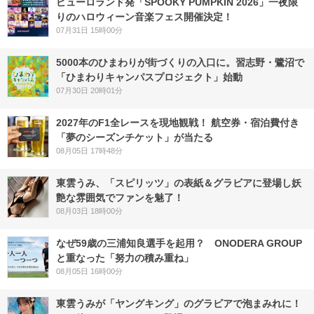
ピューロランド発「SPOOKY PUMPKIN 2026」一夜限
りのハロウィーン音楽フェス開催決定！
07月31日 15時00分
5000本のひまわりが街づくりの入口に。習志野・鷺沼で
「ひまわりキャンパスプロジェクト」始動
07月30日 20時01分
2027年のF1全レースを現地観戦！ 航空券・宿泊費付き
「夢のシーズンチケット」が当たる
08月05日 17時48分
東雲うみ、「スピリッツ」の表紙＆グラビアに登場し妖
艶な雰囲気でファンを魅了！
08月03日 18時00分
なぜ59歳の三浦知良選手を起用？ ONODERA GROUP
と重なった「努力の積み重ね」
08月05日 16時00分
東雲うみが「ヤングキング」のグラビアで泡まみれに！