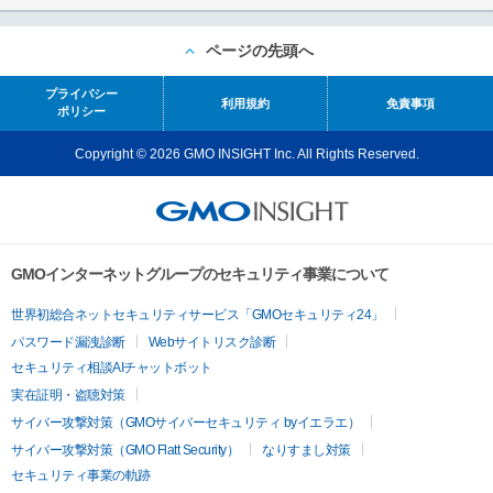
ページの先頭へ
プライバシー
利用規約
免責事項
ポリシー
Copyright © 2026 GMO INSIGHT Inc. All Rights Reserved.
GMOインターネットグループのセキュリティ事業について
世界初総合ネットセキュリティサービス「GMOセキュリティ24」
パスワード漏洩診断
Webサイトリスク診断
セキュリティ相談AIチャットボット
実在証明・盗聴対策
サイバー攻撃対策（GMOサイバーセキュリティ byイエラエ）
サイバー攻撃対策（GMO Flatt Security）
なりすまし対策
セキュリティ事業の軌跡