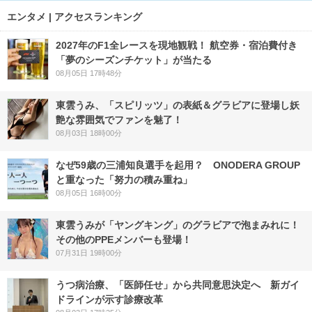
エンタメ | アクセスランキング
2027年のF1全レースを現地観戦！ 航空券・宿泊費付き
「夢のシーズンチケット」が当たる
08月05日 17時48分
東雲うみ、「スピリッツ」の表紙＆グラビアに登場し妖
艶な雰囲気でファンを魅了！
08月03日 18時00分
なぜ59歳の三浦知良選手を起用？ ONODERA GROUP
と重なった「努力の積み重ね」
08月05日 16時00分
東雲うみが「ヤングキング」のグラビアで泡まみれに！
その他のPPEメンバーも登場！
07月31日 19時00分
うつ病治療、「医師任せ」から共同意思決定へ 新ガイ
ドラインが示す診療改革