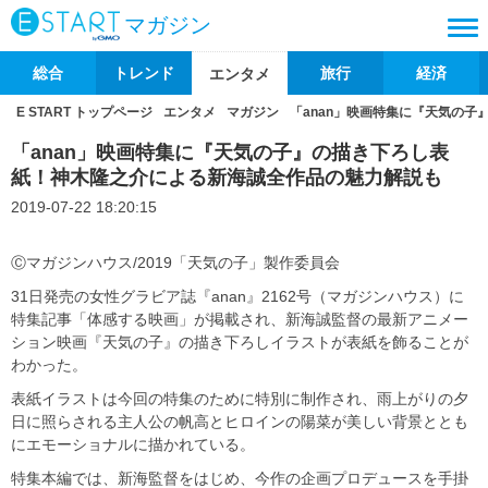
マガジン
総合
トレンド
旅行
経済
エンタメ
E START トップページ
エンタメ
マガジン
「anan」映画特集に『天気の
「anan」映画特集に『天気の子』の描き下ろし表
紙！神木隆之介による新海誠全作品の魅力解説も
2019-07-22 18:20:15
Ⓒマガジンハウス/2019「天気の子」製作委員会
31日発売の女性グラビア誌『anan』2162号（マガジンハウス）に
特集記事「体感する映画」が掲載され、新海誠監督の最新アニメー
ション映画『天気の子』の描き下ろしイラストが表紙を飾ることが
わかった。
表紙イラストは今回の特集のために特別に制作され、雨上がりの夕
日に照らされる主人公の帆高とヒロインの陽菜が美しい背景ととも
にエモーショナルに描かれている。
特集本編では、新海監督をはじめ、今作の企画プロデュースを手掛