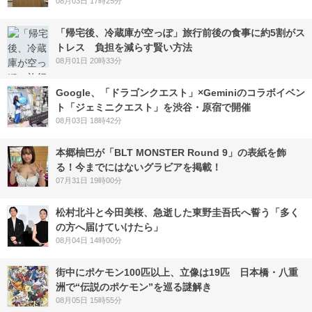
08月03日 17時25分
「帰宅後、冷蔵庫が空っぽ」旅行前後の食事に約5割がス
トレス 負担を減らす賢い方法
08月01日 20時33分
Google、「ドラゴンクエスト」×Geminiのコラボイベン
ト「ジェミニクエスト」を渋谷・原宿で開催
08月03日 18時42分
本郷柚巴が「BLT MONSTER Round 9」の表紙を飾
る！今までにはないグラビアを掲載！
07月31日 19時00分
松村北斗と今田美桜、急逝した東野圭吾氏へ誓う「多く
の方へ届けていけたら」
08月04日 14時00分
街中にポケモン100匹以上、立像は19匹 日本橋・八重
洲で“伝説のポケモン”を巡る謎解き
08月05日 15時55分