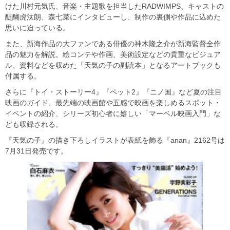
けた川村元気氏、音楽・主題歌を担当したRADWIMPS、キャストの
醍醐虎汰朗、森七菜にインタビューし、制作の裏側や作品に込めた
思いに迫っている。
また、新海作品の大ファンである俳優の神木隆之介が新海監督全作
品の魅力を解説。絵コンテや作画、美術設定などの貴重なビジュア
ル、資料などを収めた「天気の子の副読本」となるアートブックも
付属する。
さらに『トイ・ストーリー4』『ペット2』『ニノ国』など夏の注目
映画のガイド、最先端の映画館や五感で映画を楽しめるスポット・
イベントの紹介、シリーズ初心者に嬉しい「マーベル映画入門」な
ども収録される。
『天気の子』の描き下ろしイラストが表紙を飾る『anan』2162号は
7月31日発売です。