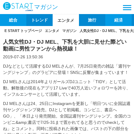
マガジン
総合
トレンド
旅行
経済
エンタメ
E START トップページ
エンタメ
マガジン
人気女性DJ・DJ MEL、下乳
人気女性DJ・DJ MEL、下乳を大胆に見せた際どい
動画に男性ファンから熱視線！
2019-07-26 13:50:36
DJなどとして活躍するDJ MELさんが、7月25日発売の雑誌「週刊ヤ
ングジャンプ」のグラビアに登場！SNSに反響が集まっています！
DJ MELさんは2014年よりガールズDJユニット「TIDY」として活
動。解散後の現在もアプリ17 Liveで40万人近いフォロワーを誇り、
インフルエンサーとして活躍しています。
DJ MELさんは24、25日にInstagramを更新し「明日ついに全国誌週
刊ヤングジャンプ発売。DJとして初掲載。コンビニ、書店へ
GO」、「本日より発売開始。全国誌週刊ヤングジャンプ。全国のコ
ンビニ&amp;書店で7/25-31まで置かれてると思うのでcheckして
ね」とコメント。同時に投稿された画像では、バストの下の部分を