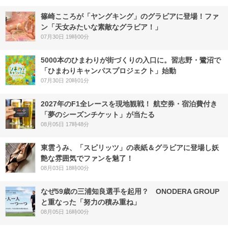
篠崎こころが「ヤングキング」のグラビアに登場！ファ
ン「天女みたいな素敵なグラビア！」
07月30日 19時00分
5000本のひまわりが街づくりの入口に。習志野・鷺沼で
「ひまわりキャンパスプロジェクト」始動
07月30日 20時01分
2027年のF1全レースを現地観戦！ 航空券・宿泊費付き
「夢のシーズンチケット」が当たる
08月05日 17時48分
東雲うみ、「スピリッツ」の表紙＆グラビアに登場し妖
艶な雰囲気でファンを魅了！
08月03日 18時00分
なぜ59歳の三浦知良選手を起用？ ONODERA GROUP
と重なった「努力の積み重ね」
08月05日 16時00分