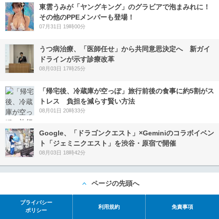
東雲うみが「ヤングキング」のグラビアで泡まみれに！
その他のPPEメンバーも登場！
07月31日 19時00分
うつ病治療、「医師任せ」から共同意思決定へ 新ガイ
ドラインが示す診療改革
08月03日 17時25分
「帰宅後、冷蔵庫が空っぽ」旅行前後の食事に約5割がス
トレス 負担を減らす賢い方法
08月01日 20時33分
Google、「ドラゴンクエスト」×Geminiのコラボイベン
ト「ジェミニクエスト」を渋谷・原宿で開催
08月03日 18時42分
ページの先頭へ
プライバシー
利用規約
免責事項
ポリシー