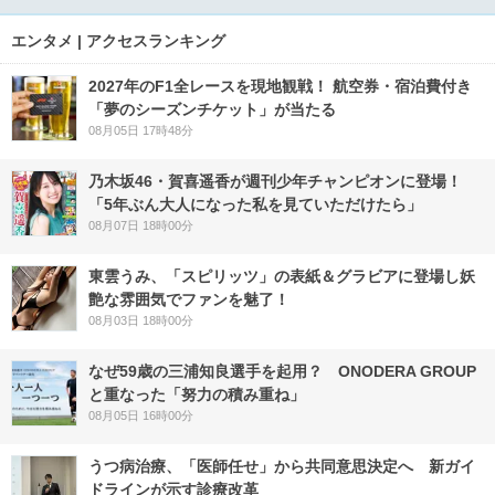
エンタメ | アクセスランキング
2027年のF1全レースを現地観戦！ 航空券・宿泊費付き
「夢のシーズンチケット」が当たる
08月05日 17時48分
乃木坂46・賀喜遥香が週刊少年チャンピオンに登場！
「5年ぶん大人になった私を見ていただけたら」
08月07日 18時00分
東雲うみ、「スピリッツ」の表紙＆グラビアに登場し妖
艶な雰囲気でファンを魅了！
08月03日 18時00分
なぜ59歳の三浦知良選手を起用？ ONODERA GROUP
と重なった「努力の積み重ね」
08月05日 16時00分
うつ病治療、「医師任せ」から共同意思決定へ 新ガイ
ドラインが示す診療改革