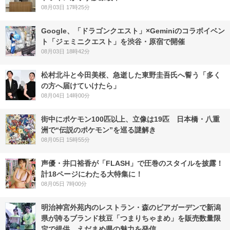
08月03日 17時25分
Google、「ドラゴンクエスト」×Geminiのコラボイベン
ト「ジェミニクエスト」を渋谷・原宿で開催
08月03日 18時42分
松村北斗と今田美桜、急逝した東野圭吾氏へ誓う「多く
の方へ届けていけたら」
08月04日 14時00分
街中にポケモン100匹以上、立像は19匹 日本橋・八重
洲で“伝説のポケモン”を巡る謎解き
08月05日 15時55分
声優・井口裕香が「FLASH」で圧巻のスタイルを披露！
計18ページにわたる大特集に！
08月05日 7時00分
明治神宮外苑内のレストラン・森のビアガーデンで新潟
県が誇るブランド枝豆「つまりちゃまめ」を販売数量限
定で提供。えだまめ県の魅力を発信