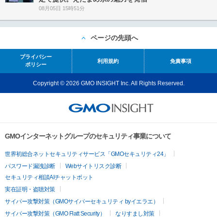
08月05日 15時51分
ページの先頭へ
プライバシー
利用規約
免責事項
ポリシー
Copyright © 2026 GMO INSIGHT Inc. All Rights Reserved.
GMOインターネットグループのセキュリティ事業について
世界初総合ネットセキュリティサービス「GMOセキュリティ24」
パスワード漏洩診断
Webサイトリスク診断
セキュリティ相談AIチャットボット
実在証明・盗聴対策
サイバー攻撃対策（GMOサイバーセキュリティ byイエラエ）
サイバー攻撃対策（GMO Flatt Security）
なりすまし対策