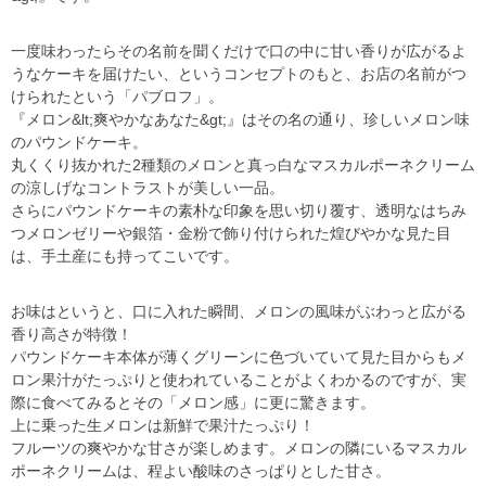
一度味わったらその名前を聞くだけで口の中に甘い香りが広がるよ
うなケーキを届けたい、というコンセプトのもと、お店の名前がつ
けられたという「パブロフ」。
『メロン
&lt;
爽やかなあなた
&gt;
』はその名の通り、珍しいメロン味
のパウンドケーキ。
丸くくり抜かれた
2
種類のメロンと真っ白なマスカルポーネクリーム
の涼しげなコントラストが美しい一品。
さらにパウンドケーキの素朴な印象を思い切り覆す、透明なはちみ
つメロンゼリーや銀箔・金粉で飾り付けられた煌びやかな見た目
は、手土産にも持ってこいです。
お味はというと、口に入れた瞬間、メロンの風味がぶわっと広がる
香り高さが特徴！
パウンドケーキ本体が薄くグリーンに色づいていて見た目からもメ
ロン果汁がたっぷりと使われていることがよくわかるのですが、実
際に食べてみるとその「メロン感」に更に驚きます。
上に乗った生メロンは新鮮で果汁たっぷり！
フルーツの爽やかな甘さが楽しめます。メロンの隣にいるマスカル
ポーネクリームは、程よい酸味のさっぱりとした甘さ。