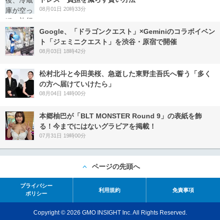
08月01日 20時33分
Google、「ドラゴンクエスト」×Geminiのコラボイベン
ト「ジェミニクエスト」を渋谷・原宿で開催
08月03日 18時42分
松村北斗と今田美桜、急逝した東野圭吾氏へ誓う「多く
の方へ届けていけたら」
08月04日 14時00分
本郷柚巴が「BLT MONSTER Round 9」の表紙を飾
る！今までにはないグラビアを掲載！
07月31日 19時00分
ページの先頭へ
プライバシー
利用規約
免責事項
ポリシー
Copyright © 2026 GMO INSIGHT Inc. All Rights Reserved.