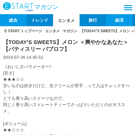
マガジン
総合
トレンド
旅行
経済
エンタメ
E START トップページ
エンタメ
マガジン
【TODAY’S SWEETS】メロ
【TODAY’S SWEETS】メロン ＜爽やかなあなた＞
【パティスリー パブロフ】
2019-07-26 14:45:51
《おいしさパラメーター》
[甘さ]
★★★☆☆
甘いものは好きだけど、生クリームが苦手
…
って人はチェックすべ
し！
とても香り高いスイーツなので、
同じく香り高いストレートティーでさっぱりいただくのがオスス
メ。
.
[ボリューム]
★★☆☆☆