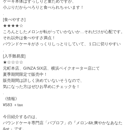
ケーキ本体はずっしりと重ためですが、
小ぶりだからぺろりと食べられちゃいます！
.
[食べやすさ]
★★★★☆
ころんとしたメロンが転がっていかないか
…
それだけが心配です。
それ以外は食べやすさ満点！
パウンドケーキがさっくりしっとりしていて、１口に切りやすい
.
[入手難易度]
★☆☆☆☆
元町本店、
GINZA SIX
店、横浜ベイクオーター店にて
夏季期間限定で販売中！
販売期間は詳しく決めていないそうなので、
気になった方はぜひお早めにチェックを！
.
《情報》
¥583
＋
tax
今日紹介するのは、
パウンドケーキ専門店「パブロフ」の『メロン
&lt;
爽やかなあなた
&gt;
』です。