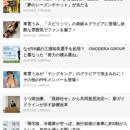
「夢のシーズンチケット」が当たる
08月05日 17時48分
東雲うみ、「スピリッツ」の表紙＆グラビアに登場し妖
艶な雰囲気でファンを魅了！
08月03日 18時00分
なぜ59歳の三浦知良選手を起用？ ONODERA GROUP
と重なった「努力の積み重ね」
08月05日 16時00分
東雲うみが「ヤングキング」のグラビアで泡まみれに！
その他のPPEメンバーも登場！
07月31日 19時00分
うつ病治療、「医師任せ」から共同意思決定へ 新ガイ
ドラインが示す診療改革
08月03日 17時25分
「帰宅後、冷蔵庫が空っぽ」旅行前後の食事に約5割がス
トレス 負担を減らす賢い方法