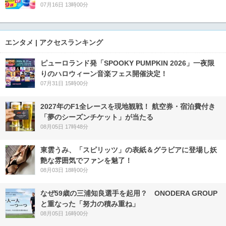
07月16日 13時00分
エンタメ | アクセスランキング
ピューロランド発「SPOOKY PUMPKIN 2026」一夜限
りのハロウィーン音楽フェス開催決定！
07月31日 15時00分
2027年のF1全レースを現地観戦！ 航空券・宿泊費付き
「夢のシーズンチケット」が当たる
08月05日 17時48分
東雲うみ、「スピリッツ」の表紙＆グラビアに登場し妖
艶な雰囲気でファンを魅了！
08月03日 18時00分
なぜ59歳の三浦知良選手を起用？ ONODERA GROUP
と重なった「努力の積み重ね」
08月05日 16時00分