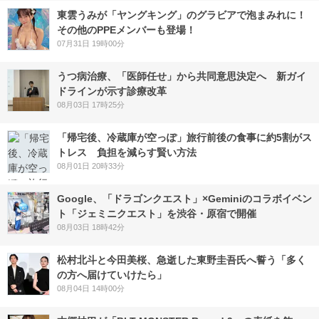
東雲うみが「ヤングキング」のグラビアで泡まみれに！
その他のPPEメンバーも登場！
07月31日 19時00分
うつ病治療、「医師任せ」から共同意思決定へ 新ガイ
ドラインが示す診療改革
08月03日 17時25分
「帰宅後、冷蔵庫が空っぽ」旅行前後の食事に約5割がス
トレス 負担を減らす賢い方法
08月01日 20時33分
Google、「ドラゴンクエスト」×Geminiのコラボイベン
ト「ジェミニクエスト」を渋谷・原宿で開催
08月03日 18時42分
松村北斗と今田美桜、急逝した東野圭吾氏へ誓う「多く
の方へ届けていけたら」
08月04日 14時00分