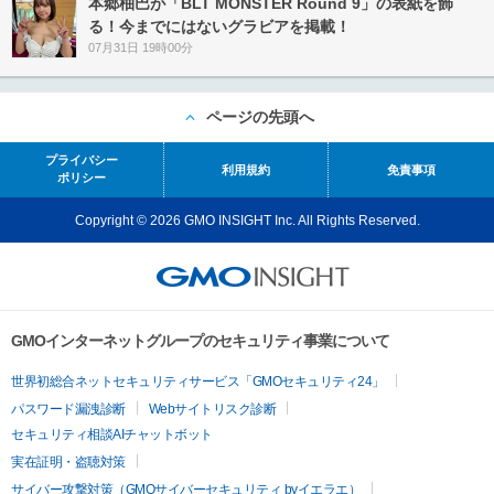
本郷柚巴が「BLT MONSTER Round 9」の表紙を飾
る！今までにはないグラビアを掲載！
07月31日 19時00分
ページの先頭へ
プライバシー
利用規約
免責事項
ポリシー
Copyright © 2026 GMO INSIGHT Inc. All Rights Reserved.
GMOインターネットグループのセキュリティ事業について
世界初総合ネットセキュリティサービス「GMOセキュリティ24」
パスワード漏洩診断
Webサイトリスク診断
セキュリティ相談AIチャットボット
実在証明・盗聴対策
サイバー攻撃対策（GMOサイバーセキュリティ byイエラエ）