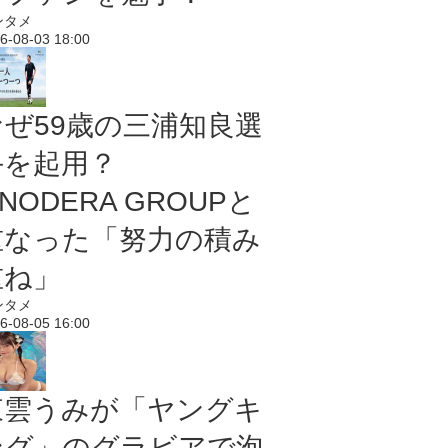
ンタメ
6-08-03 18:00
なぜ59歳の三浦知良選
手を起用？
NODERA GROUPと
重なった「努力の積み
重ね」
ンタメ
6-08-05 16:00
東雲うみが「ヤングキ
ング」のグラビアで泡