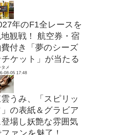
027年のF1全レースを
現地観戦！ 航空券・宿
泊費付き「夢のシーズ
ンチケット」が当たる
ンタメ
6-08-05 17:48
東雲うみ、「スピリッ
ツ」の表紙＆グラビア
に登場し妖艶な雰囲気
でファンを魅了！