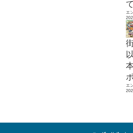
エ
202
エ
202