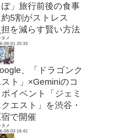
っぽ」旅行前後の食事
に約5割がストレス
負担を減らす賢い方法
ンタメ
6-08-01 20:33
oogle、「ドラゴンク
スト」×Geminiのコ
ラボイベント「ジェミ
ニクエスト」を渋谷・
原宿で開催
ンタメ
6-08-03 18:42