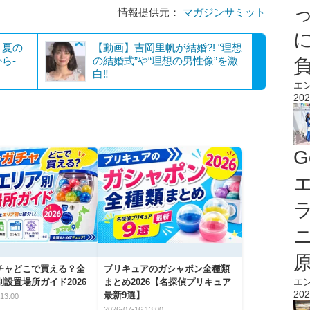
情報提供元：
マガジンサミット
】夏の
【動画】吉岡里帆が結婚?! “理想
ら-
の結婚式”や“理想の男性像”を激
白‼
エ
202
G
エ
チャどこで買える？全
プリキュアのガシャポン全種類
エ
設置場所ガイド2026
まとめ2026【名探偵プリキュア
202
最新9選】
13:00
2026-07-16 13:00