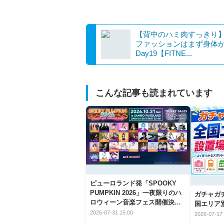
【背中のハミ肉すっきり
ファッションはまず身体か
Day19【FITNE...
こんな記事も読まれています
ピューロランド発「SPOOKY
PUMPKIN 2026」一夜限りのハ
ガチャガ
ロウィーン音楽フェス開催決
国エリア別
定！
2026-07-31 15:00
2026-07-17 