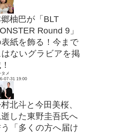
本郷柚巴が「BLT
ONSTER Round 9」
の表紙を飾る！今まで
にはないグラビアを掲
載！
ンタメ
6-07-31 19:00
松村北斗と今田美桜、
急逝した東野圭吾氏へ
誓う「多くの方へ届け