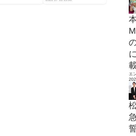
M
エ
202