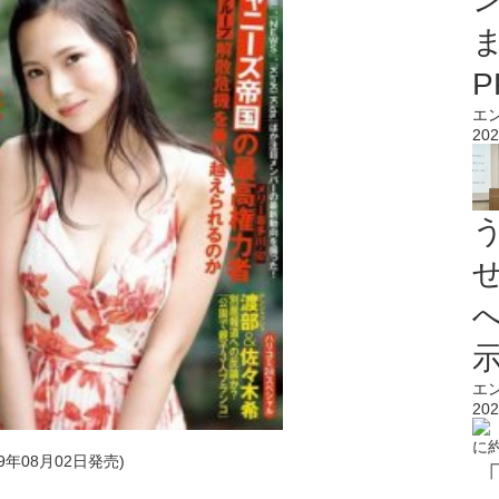
エ
202
エ
202
19年08月02日発売)