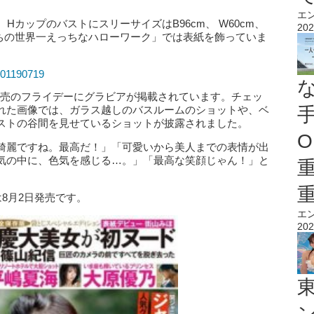
エ
HカップのバストにスリーサイズはB96cm、 W60cm、
202
乳たちの世界一えっちなハローワーク」では表紙を飾っていま
101190719
本日発売のフライデーにグラビアが掲載されています。チェッ
れた画像では、ガラス越しのバスルームのショットや、ベ
ストの谷間を見せているショットが披露されました。
O
綺麗ですね。最高だ！」「可愛いから美人までの表情が出
気の中に、色気を感じる…。」「最高な笑顔じゃん！」と
は8月2日発売です。
エ
202