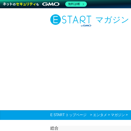
無料診断
マガジン
E START トップページ
>
エンタメ
>
マガジン
総合