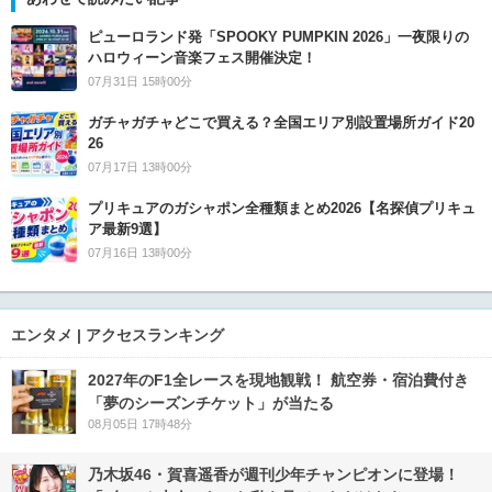
ピューロランド発「SPOOKY PUMPKIN 2026」一夜限りの
ハロウィーン音楽フェス開催決定！
07月31日 15時00分
ガチャガチャどこで買える？全国エリア別設置場所ガイド20
26
07月17日 13時00分
プリキュアのガシャポン全種類まとめ2026【名探偵プリキュ
ア最新9選】
07月16日 13時00分
エンタメ | アクセスランキング
2027年のF1全レースを現地観戦！ 航空券・宿泊費付き
「夢のシーズンチケット」が当たる
08月05日 17時48分
乃木坂46・賀喜遥香が週刊少年チャンピオンに登場！