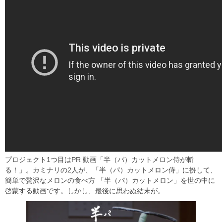
プロジェクト1つ目はPR 動画「半（パ）カットメロン侍が斬
る！」。カミナリの2人が、「半（パ）カットメロン侍」に扮して、
簡単で贅沢なメロンの食べ方 「半（パ）カットメロン」を世の中に
啓蒙する動画です。しかし、最後に思わぬ結末が。