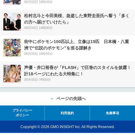
08月03日 18時42分
松村北斗と今田美桜、急逝した東野圭吾氏へ誓う「多く
の方へ届けていけたら」
08月04日 14時00分
街中にポケモン100匹以上、立像は19匹 日本橋・八重
洲で“伝説のポケモン”を巡る謎解き
08月05日 15時55分
声優・井口裕香が「FLASH」で圧巻のスタイルを披露！
計18ページにわたる大特集に！
08月05日 7時00分
ページの先頭へ
プライバシー
利用規約
免責事項
ポリシー
Copyright © 2026 GMO INSIGHT Inc. All Rights Reserved.