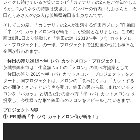
レイクし続けているお笑いコンビ「カミナリ」の2人をご存知でしょ
うか。2人のネタの特徴は茨城弁。メンバーの竹内まなぶさんと、石
田たくみさんのお2人は茨城県鉾田市出身なんです。
そしてこの度、「カミナリ」の2人が出演する鉾田市メロンPR 動画
「半（パ）カットメロン侍が斬る！」が公開となりました。この動
画は8月1日より始動した「鉾田の誇り2019〜半（パ）カットメロ
ン・プロジェクト」の一環。プロジェクトでは動画の他にも様々な
企画が行われます。
「鉾田の誇り
2019
〜半（パ）カットメロン・プロジェクト」
茨城県鉾田市は、生産額 No.1 の「メロン」の食べ方提案として
「鉾田の誇り 2019〜半（パ）カットメロン・ プロジェクト」をス
タート。同プロジェクトは、メロンの「食べにくい」「カットする
のが面倒くさい」という声を受け、鉾田市民から親しまれているメ
ロンを『パカッ』 と切るだけの食べ方「半（パ）カットメロン」を
提案し、今後様々な形で鉾田市のメロンをアピールしていきます。
プロジェクト内容
①
PR
動画「半（パ）カットメロン侍が斬る！」