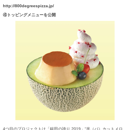
http://800degreespizza.jp/
④トッピングメニューを公開
4つ目のプロジェクトは「鉾田の誇り 2019」“半（パ）カットメロ