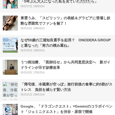
「5年ぶん大人になった私を見ていただけたら」
08月07日 18時00分
東雲うみ、「スピリッツ」の表紙＆グラビアに登場し妖
艶な雰囲気でファンを魅了！
08月03日 18時00分
なぜ59歳の三浦知良選手を起用？ ONODERA GROUP
と重なった「努力の積み重ね」
08月05日 16時00分
うつ病治療、「医師任せ」から共同意思決定へ 新ガイ
ドラインが示す診療改革
08月03日 17時25分
「帰宅後、冷蔵庫が空っぽ」旅行前後の食事に約5割がス
トレス 負担を減らす賢い方法
08月01日 20時33分
Google、「ドラゴンクエスト」×Geminiのコラボイベン
ト「ジェミニクエスト」を渋谷・原宿で開催